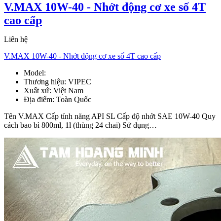
V.MAX 10W-40 - Nhớt động cơ xe số 4T
cao cấp
Liên hệ
V.MAX 10W-40 - Nhớt động cơ xe số 4T cao cấp
Model:
V.MAX 10W-40
Thương hiệu:
VIPEC
Xuất xứ:
Việt Nam
Địa điểm:
Toàn Quốc
Tên V.MAX Cấp tính năng API SL Cấp độ nhớt SAE 10W-40 Quy
cách bao bì 800ml, 1l (thùng 24 chai) Sử dụng…