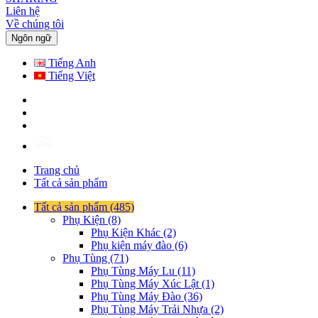
Liên hệ
Về chúng tôi
Ngôn ngữ
Tiếng Anh
Tiếng Việt
Trang chủ
Tất cả sản phẩm
Tất cả sản phẩm (485)
Phụ Kiện (8)
Phụ Kiện Khác (2)
Phụ kiện máy đào (6)
Phụ Tùng (71)
Phụ Tùng Máy Lu (11)
Phụ Tùng Máy Xúc Lật (1)
Phụ Tùng Máy Đào (36)
Phụ Tùng Máy Trải Nhựa (2)