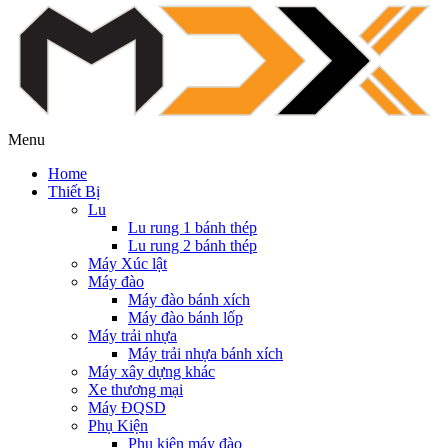
Menu
Home
Thiết Bị
Lu
Lu rung 1 bánh thép
Lu rung 2 bánh thép
Máy Xúc lật
Máy đào
Máy đào bánh xích
Máy đào bánh lốp
Máy trải nhựa
Máy trải nhựa bánh xích
Máy xây dựng khác
Xe thương mại
Máy ĐQSD
Phụ Kiện
Phụ kiện máy đào