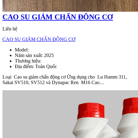
CAO SU GIẢM CHẤN ĐỘNG CƠ
Liên hệ
CAO SU GIẢM CHẤN ĐỘNG CƠ
Model:
Cao su giảm chấnCao su giảm chấn động cơ
Năm sản xuất:
2025
Thương hiệu:
Địa điểm:
Toàn Quốc
Loại Cao su giảm chấn động cơ Ứng dụng cho Lu Hamm 311,
Sakai SV510, SV512 và Dynapac Ren M16 Cao…