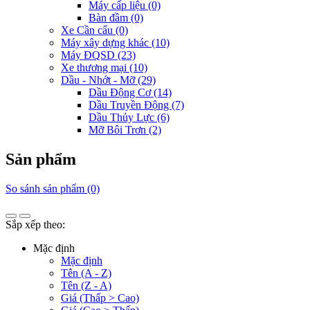
Máy cấp liệu (0)
Bàn đầm (0)
Xe Cần cẩu (0)
Máy xây dựng khác (10)
Máy ĐQSD (23)
Xe thương mại (10)
Dầu - Nhớt - Mỡ (29)
Dầu Động Cơ (14)
Dầu Truyền Động (7)
Dầu Thủy Lực (6)
Mỡ Bôi Trơn (2)
Sản phẩm
So sánh sản phẩm (0)
Sắp xếp theo:
Mặc định
Mặc định
Tên (A - Z)
Tên (Z - A)
Giá (Thấp > Cao)