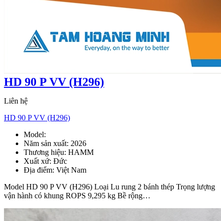
HD 90 P VV (H296)
Liên hệ
HD 90 P VV (H296)
Model:
HD 90 P VV
Năm sản xuất:
2026
Thương hiệu:
HAMM
Xuất xứ:
Đức
Địa điểm:
Việt Nam
Model HD 90 P VV (H296) Loại Lu rung 2 bánh thép Trọng lượng
vận hành có khung ROPS 9,295 kg Bề rộng…