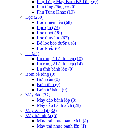
Phụ Tùng Máy Bơm Bê Tông (0)
Phụ tùng động cơ (0)
Phụ Tùng Khác (19)
Lọc (250)
Lọc nhiên liệu (68)
Lọc gió (73)
Lọc nhớt (38)
Lọc thủy lực (63)
Bộ lọc bảo dưỡng (8)
Lọc khác (0)
Lu (24)
Lu rung 1 bánh thép (10)
Lu rung 2 bánh thép (14)
Lu tĩnh bánh lốp (0)
Bơm bê tông (0)
Bơm cần (0)
Bơm tĩnh (0)
Bơm tự hành (0)
Máy đào (32)
Máy đào bánh lốp (3)
Máy đào bánh xích (28)
Máy Xúc lật (32)
Máy trải nhựa (5)
Máy trải nhựa bánh xích (4)
Máy trải nhựa bánh lốp (1)