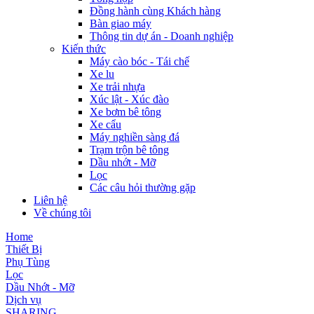
Đồng hành cùng Khách hàng
Bàn giao máy
Thông tin dự án - Doanh nghiệp
Kiến thức
Máy cào bóc - Tái chế
Xe lu
Xe trải nhựa
Xúc lật - Xúc đào
Xe bơm bê tông
Xe cẩu
Máy nghiền sàng đá
Trạm trộn bê tông
Dầu nhớt - Mỡ
Lọc
Các câu hỏi thường gặp
Liên hệ
Về chúng tôi
Home
Thiết Bị
Phụ Tùng
Lọc
Dầu Nhớt - Mỡ
Dịch vụ
SHARING