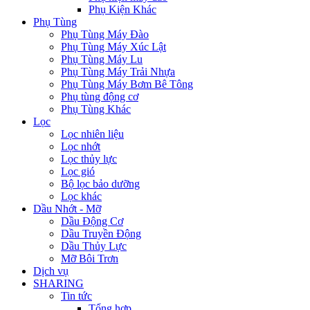
Phụ Kiện Khác
Phụ Tùng
Phụ Tùng Máy Đào
Phụ Tùng Máy Xúc Lật
Phụ Tùng Máy Lu
Phụ Tùng Máy Trải Nhựa
Phụ Tùng Máy Bơm Bê Tông
Phụ tùng động cơ
Phụ Tùng Khác
Lọc
Lọc nhiên liệu
Lọc nhớt
Lọc thủy lực
Lọc gió
Bộ lọc bảo dưỡng
Lọc khác
Dầu Nhớt - Mỡ
Dầu Động Cơ
Dầu Truyền Động
Dầu Thủy Lực
Mỡ Bôi Trơn
Dịch vụ
SHARING
Tin tức
Tổng hợp