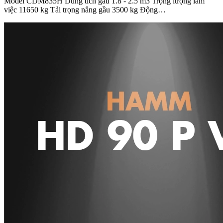
Model CDM835H Dung tích gầu 1.8 - 2.5 m3 Trọng lượng làm
việc 11650 kg Tải trọng nâng gầu 3500 kg Động…