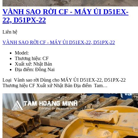
VÀNH SAO RỜI CF - MÁY ỦI D51EX-
22, D51PX-22
Liên hệ
VÀNH SAO RỜI CF - MÁY ỦI D51EX-22, D51PX-22
Model:
Vành sao rời D51EX-22, D51PX-22
Thương hiệu:
CF
Xuất xứ:
Nhật Bản
Địa điểm:
Đồng Nai
Loại Vành sao rời Dùng cho MÁY ỦI D51EX-22, D51PX-22
Thương hiệu CF Xuất xứ Nhật Bản Địa điểm Tam…