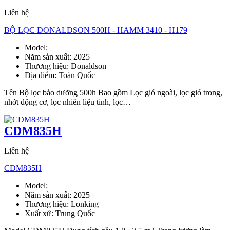
Liên hệ
BỘ LỌC DONALDSON 500H - HAMM 3410 - H179
Model:
Bộ lọc 500H - Hamm 3410 - H179
Năm sản xuất:
2025
Thương hiệu:
Donaldson
Địa điểm:
Toàn Quốc
Tên Bộ lọc bảo dưỡng 500h Bao gồm Lọc gió ngoài, lọc gió trong,
nhớt động cơ, lọc nhiên liệu tinh, lọc…
CDM835H
Liên hệ
CDM835H
Model:
CDM835H
Năm sản xuất:
2025
Thương hiệu:
Lonking
Xuất xứ:
Trung Quốc