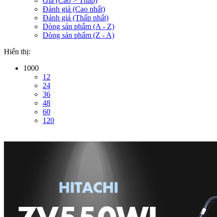
Giá (Cao > Thấp)
Đánh giá (Cao nhất)
Đánh giá (Thấp nhất)
Dòng sản phẩm (A - Z)
Dòng sản phẩm (Z - A)
Hiển thị:
1000
12
24
36
48
60
120