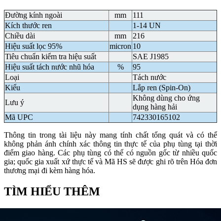
Đường kính ngoài
mm
111
Kích thước ren
1-14 UN
Chiều dài
mm
216
Hiệu suất lọc 95%
micron
10
Tiêu chuẩn kiểm tra hiệu suất
SAE J1985
Hiệu suất tách nước nhũ hóa
%
95
Loại
Tách nước
Kiểu
Lắp ren (Spin-On)
Không dùng cho ứng
Lưu ý
dụng hàng hải
Mã UPC
742330165102
Thông tin trong tài liệu này mang tính chất tổng quát và có thể
không phản ánh chính xác thông tin thực tế của phụ tùng tại thời
điểm giao hàng. Các phụ tùng có thể có nguồn gốc từ nhiều quốc
gia; quốc gia xuất xứ thực tế và Mã HS sẽ được ghi rõ trên Hóa đơn
thương mại đi kèm hàng hóa.
TÌM HIỂU THÊM