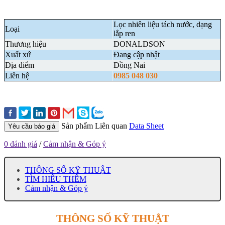
Lọc nhiên liệu tách nước, dạng
Loại
lắp ren
Thương hiệu
DONALDSON
Xuất xứ
Đang cập nhật
Địa điểm
Đồng Nai
Liên hệ
0985 048 030
Sản phẩm Liên quan
Data Sheet
Yêu cầu báo giá
0 đánh giá
/
Cảm nhận & Góp ý
THÔNG SỐ KỸ THUẬT
TÌM HIỂU THÊM
Cảm nhận & Góp ý
THÔNG SỐ KỸ THUẬT