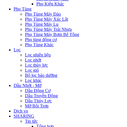
Phụ Kiện Khác
Phụ Tùng
Phụ Tùng Máy Đào
Phụ Tùng Máy Xúc Lật
Phụ Tùng Máy Lu
Phụ Tùng Máy Trải Nhựa
Phụ Tùng Máy Bơm Bê Tông
Phụ tùng động cơ
Phụ Tùng Khác
Lọc
Lọc nhiên liệu
Lọc nhớt
Lọc thủy lực
Lọc gió
Bộ lọc bảo dưỡng
Lọc khác
Dầu Nhớt - Mỡ
Dầu Động Cơ
Dầu Truyền Động
Dầu Thủy Lực
Mỡ Bôi Trơn
Dịch vụ
SHARING
Tin tức
Tổng hợp