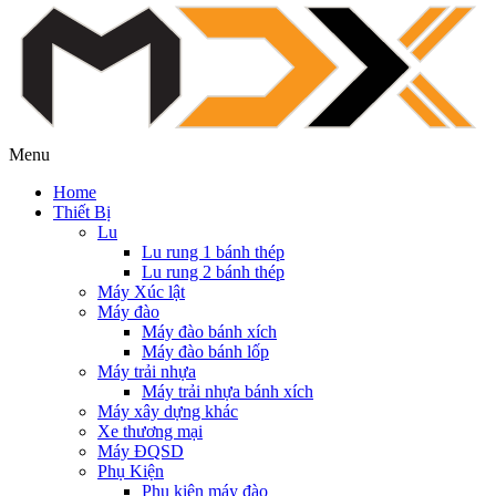
Menu
Home
Thiết Bị
Lu
Lu rung 1 bánh thép
Lu rung 2 bánh thép
Máy Xúc lật
Máy đào
Máy đào bánh xích
Máy đào bánh lốp
Máy trải nhựa
Máy trải nhựa bánh xích
Máy xây dựng khác
Xe thương mại
Máy ĐQSD
Phụ Kiện
Phụ kiện máy đào