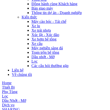
Đồng hành cùng Khách hàng
Bàn giao máy
Thông tin dự án - Doanh nghiệp
Kiến thức
Máy cào bóc - Tái chế
Xe lu
Xe trải nhựa
Xúc lật - Xúc đào
Xe bơm bê tông
Xe cẩu
Máy nghiền sàng đá
Trạm trộn bê tông
Dầu nhớt - Mỡ
Lọc
Các câu hỏi thường gặp
Liên hệ
Về chúng tôi
Home
Thiết Bị
Phụ Tùng
Lọc
Dầu Nhớt - Mỡ
Dịch vụ
SHARING