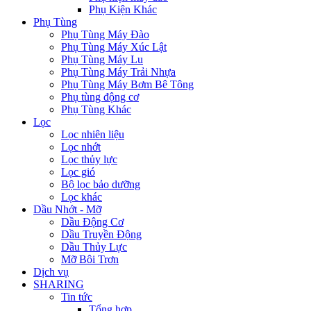
Phụ Kiện Khác
Phụ Tùng
Phụ Tùng Máy Đào
Phụ Tùng Máy Xúc Lật
Phụ Tùng Máy Lu
Phụ Tùng Máy Trải Nhựa
Phụ Tùng Máy Bơm Bê Tông
Phụ tùng động cơ
Phụ Tùng Khác
Lọc
Lọc nhiên liệu
Lọc nhớt
Lọc thủy lực
Lọc gió
Bộ lọc bảo dưỡng
Lọc khác
Dầu Nhớt - Mỡ
Dầu Động Cơ
Dầu Truyền Động
Dầu Thủy Lực
Mỡ Bôi Trơn
Dịch vụ
SHARING
Tin tức
Tổng hợp