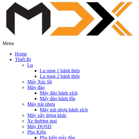
Menu
Home
Thiết Bị
Lu
Lu rung 1 bánh thép
Lu rung 2 bánh thép
Máy Xúc lật
Máy đào
Máy đào bánh xích
Máy đào bánh lốp
Máy trải nhựa
Máy trải nhựa bánh xích
Máy xây dựng khác
Xe thương mại
Máy ĐQSD
Phụ Kiện
Phụ kiện máy đào