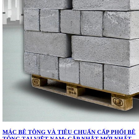
MÁC BÊ TÔNG VÀ TIÊU CHUẨN CẤP PHỐI BÊ
TÔNG TẠI VIỆT NAM: CẬP NHẬT MỚI NHẤT