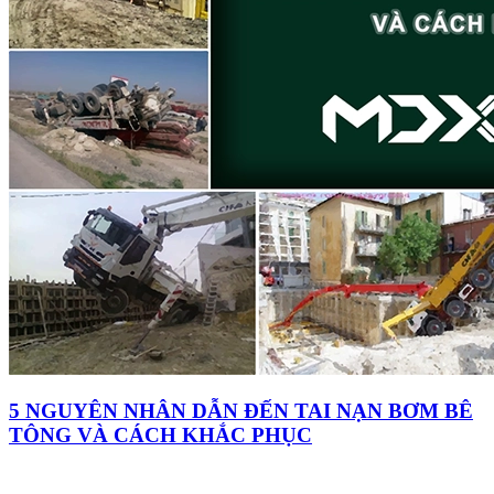
5 NGUYÊN NHÂN DẪN ĐẾN TAI NẠN BƠM BÊ
TÔNG VÀ CÁCH KHẮC PHỤC