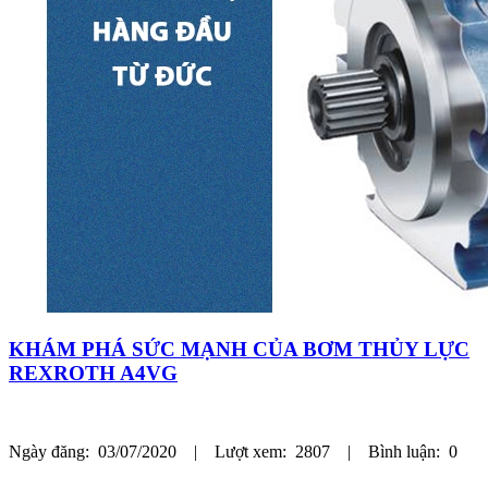
KHÁM PHÁ SỨC MẠNH CỦA BƠM THỦY LỰC
REXROTH A4VG
Ngày đăng: 03/07/2020 | Lượt xem: 2807 | Bình luận: 0