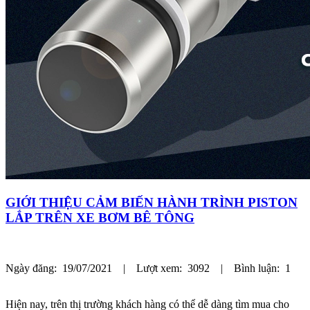
GIỚI THIỆU CẢM BIẾN HÀNH TRÌNH PISTON
LẮP TRÊN XE BƠM BÊ TÔNG
Ngày đăng: 19/07/2021 | Lượt xem: 3092 | Bình luận: 1
Hiện nay, trên thị trường khách hàng có thể dễ dàng tìm mua cho