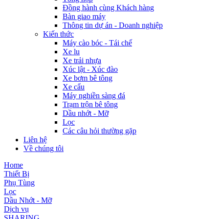
Đồng hành cùng Khách hàng
Bàn giao máy
Thông tin dự án - Doanh nghiệp
Kiến thức
Máy cào bóc - Tái chế
Xe lu
Xe trải nhựa
Xúc lật - Xúc đào
Xe bơm bê tông
Xe cẩu
Máy nghiền sàng đá
Trạm trộn bê tông
Dầu nhớt - Mỡ
Lọc
Các câu hỏi thường gặp
Liên hệ
Về chúng tôi
Home
Thiết Bị
Phụ Tùng
Lọc
Dầu Nhớt - Mỡ
Dịch vụ
SHARING