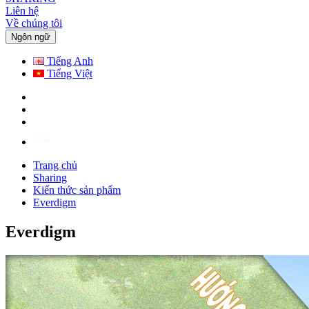
Liên hệ
Về chúng tôi
Ngôn ngữ
Tiếng Anh
Tiếng Việt
Trang chủ
Sharing
Kiến thức sản phẩm
Everdigm
Everdigm