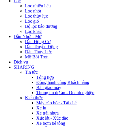
Lọc
Lọc nhiên liệu
Lọc nhớt
Lọc thủy lực
Lọc gió
Bộ lọc bảo dưỡng
Lọc khác
Dầu Nhớt - Mỡ
Dầu Động Cơ
Dầu Truyền Động
Dầu Thủy Lực
Mỡ Bôi Trơn
Dịch vụ
SHARING
Tin tức
Tổng hợp
Đồng hành cùng Khách hàng
Bàn giao máy
Thông tin dự án - Doanh nghiệp
Kiến thức
Máy cào bóc - Tái chế
Xe lu
Xe trải nhựa
Xúc lật - Xúc đào
Xe bơm bê tông