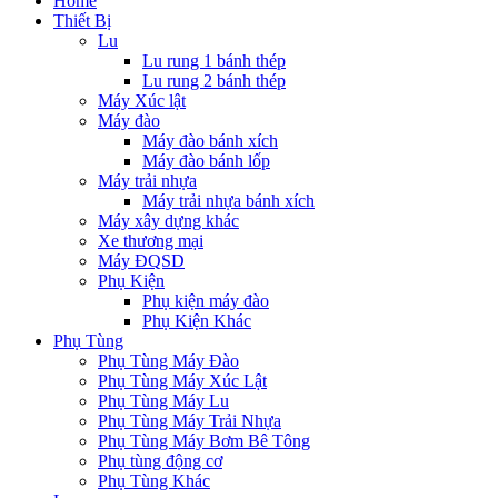
Home
Thiết Bị
Lu
Lu rung 1 bánh thép
Lu rung 2 bánh thép
Máy Xúc lật
Máy đào
Máy đào bánh xích
Máy đào bánh lốp
Máy trải nhựa
Máy trải nhựa bánh xích
Máy xây dựng khác
Xe thương mại
Máy ĐQSD
Phụ Kiện
Phụ kiện máy đào
Phụ Kiện Khác
Phụ Tùng
Phụ Tùng Máy Đào
Phụ Tùng Máy Xúc Lật
Phụ Tùng Máy Lu
Phụ Tùng Máy Trải Nhựa
Phụ Tùng Máy Bơm Bê Tông
Phụ tùng động cơ
Phụ Tùng Khác