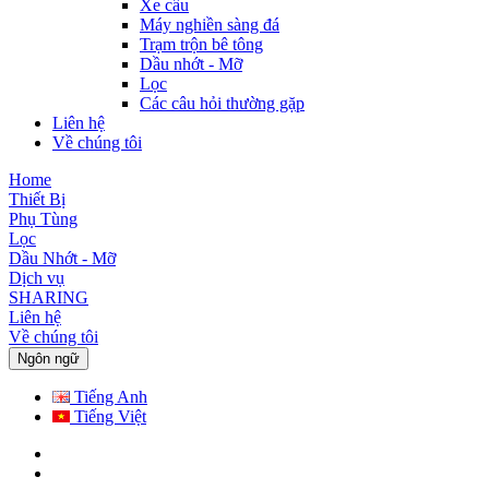
Xe cẩu
Máy nghiền sàng đá
Trạm trộn bê tông
Dầu nhớt - Mỡ
Lọc
Các câu hỏi thường gặp
Liên hệ
Về chúng tôi
Home
Thiết Bị
Phụ Tùng
Lọc
Dầu Nhớt - Mỡ
Dịch vụ
SHARING
Liên hệ
Về chúng tôi
Ngôn ngữ
Tiếng Anh
Tiếng Việt