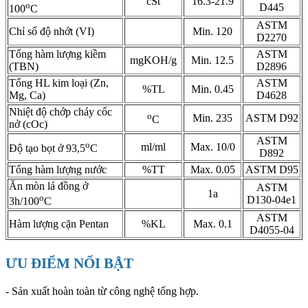
cSt
16.3-21.9
o
D445
100
C
ASTM
Chỉ số độ nhớt (VI)
Min. 120
D2270
Tổng hàm lượng kiềm
ASTM
mgKOH/g
Min. 12.5
(TBN)
D2896
Tổng HL kim loại (Zn,
ASTM
%TL
Min. 0.45
Mg, Ca)
D4628
Nhiệt độ chớp cháy cốc
o
Min. 235
ASTM D92
C
nở (cOc)
ASTM
o
ml/ml
Max. 10/0
Độ tạo bọt ở 93,5
C
D892
Tổng hàm lượng nước
%TT
Max. 0.05
ASTM D95
Ăn mòn lá đồng ở
ASTM
1a
o
D130-04e1
3h/100
C
ASTM
Hàm lượng cặn Pentan
%KL
Max. 0.1
D4055-04
ƯU ĐIỂM NỔI BẬT
- Sản xuất hoàn toàn từ công nghệ tổng hợp.