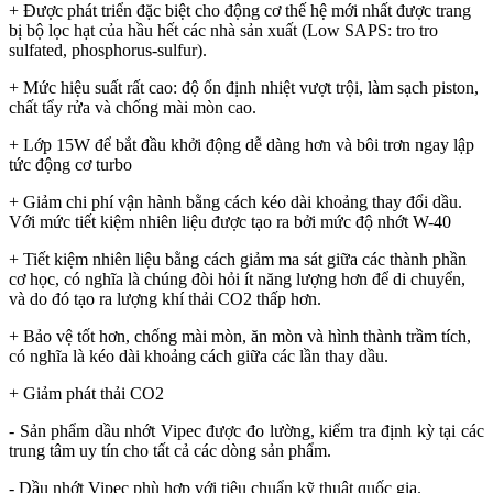
+ Được phát triển đặc biệt cho động cơ thế hệ mới nhất được trang
bị bộ lọc hạt của hầu hết các nhà sản xuất (Low SAPS: tro tro
sulfated, phosphorus-sulfur).
+ Mức hiệu suất rất cao: độ ổn định nhiệt vượt trội, làm sạch piston,
chất tẩy rửa và chống mài mòn cao.
+ Lớp 15W để bắt đầu khởi động dễ dàng hơn và bôi trơn ngay lập
tức động cơ turbo
+ Giảm chi phí vận hành bằng cách kéo dài khoảng thay đổi dầu.
Với mức tiết kiệm nhiên liệu được tạo ra bởi mức độ nhớt W-40
+ Tiết kiệm nhiên liệu bằng cách giảm ma sát giữa các thành phần
cơ học, có nghĩa là chúng đòi hỏi ít năng lượng hơn để di chuyển,
và do đó tạo ra lượng khí thải CO2 thấp hơn.
+ Bảo vệ tốt hơn, chống mài mòn, ăn mòn và hình thành trầm tích,
có nghĩa là kéo dài khoảng cách giữa các lần thay dầu.
+ Giảm phát thải CO2
- Sản phẩm dầu nhớt Vipec được đo lường, kiểm tra định kỳ tại các
trung tâm uy tín cho tất cả các dòng sản phẩm.
- Dầu nhớt Vipec phù hợp với tiêu chuẩn kỹ thuật quốc gia.