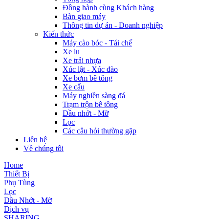
Đồng hành cùng Khách hàng
Bàn giao máy
Thông tin dự án - Doanh nghiệp
Kiến thức
Máy cào bóc - Tái chế
Xe lu
Xe trải nhựa
Xúc lật - Xúc đào
Xe bơm bê tông
Xe cẩu
Máy nghiền sàng đá
Trạm trộn bê tông
Dầu nhớt - Mỡ
Lọc
Các câu hỏi thường gặp
Liên hệ
Về chúng tôi
Home
Thiết Bị
Phụ Tùng
Lọc
Dầu Nhớt - Mỡ
Dịch vụ
SHARING