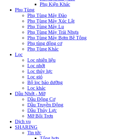
Phụ Kiện Khác
Phụ Tùng
Phụ Tùng Máy Đào
Phụ Tùng Máy Xúc Lật
Phụ Tùng Máy Lu
Phụ Tùng Máy Trải Nhựa
Phụ Tùng Máy Bơm Bê Tông
Phụ tùng động cơ
Phụ Tùng Khác
Lọc
Lọc nhiên liệu
Lọc nhớt
Lọc thủy lực
Lọc gió
Bộ lọc bảo dưỡng
Lọc khác
Dầu Nhớt - Mỡ
Dầu Động Cơ
Dầu Truyền Động
Dầu Thủy Lực
Mỡ Bôi Trơn
Dịch vụ
SHARING
Tin tức
Tổng hợp