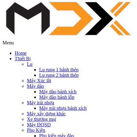
Menu
Home
Thiết Bị
Lu
Lu rung 1 bánh thép
Lu rung 2 bánh thép
Máy Xúc lật
Máy đào
Máy đào bánh xích
Máy đào bánh lốp
Máy trải nhựa
Máy trải nhựa bánh xích
Máy xây dựng khác
Xe thương mại
Máy ĐQSD
Phụ Kiện
Phụ kiện máy đào