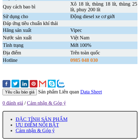
Xô 18 lít, thùng 18 lít, thùng 25
Quy cách bao bì
lít, phuy 200 lít
Sử dụng cho
Động diesel xe cơ giới
Đáp ứng tiêu chuẩn khí thải
Hãng sản xuất
Vipec
Nước sản xuất
Việt Nam
Tình trạng
Mới 100%
Địa điểm
Trên toàn quốc
Hotline
0985 048 030
Sản phẩm Liên quan
Data Sheet
Yêu cầu báo giá
0 đánh giá
/
Cảm nhận & Góp ý
ĐẶC TÍNH SẢN PHẨM
ƯU ĐIỂM NỔI BẬT
Cảm nhận & Góp ý