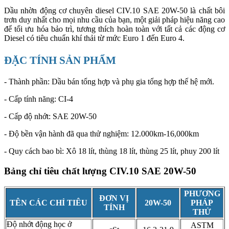
Dầu nhờn động cơ chuyên diesel CIV.10 SAE 20W-50 là chất bôi
trơn duy nhất cho mọi nhu cầu của bạn, một giải pháp hiệu năng cao
để tối ưu hóa bảo trì, tương thích hoàn toàn với tất cả các động cơ
Diesel có tiêu chuẩn khí thải từ mức Euro 1 đến Euro 4.
ĐẶC TÍNH SẢN PHẨM
- Thành phần: Dầu bán tổng hợp và phụ gia tổng hợ​p thế hệ mới.
- Cấp tính năng: CI-4
- Cấp độ nhớt: SAE 20W-50
- Độ bền vận hành đã qua thử nghiệm: 12.000km-16,000km
- Quy cách bao bì: Xô 18 lít, thùng 18 lít, thùng 25 lít, phuy 200 lít
Bảng chỉ tiêu chất lượng CIV.10 SAE 20W-50
PHƯƠNG
ĐƠN VỊ
TÊN CÁC CHỈ TIÊU
20W-50
PHÁP
TÍNH
THỬ
Độ nhớt động học ở
ASTM