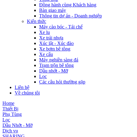
Đồng hành cùng Khách hàng
Bàn giao máy
Thông tin dự án - Doanh nghiệp
Kiến thức
Máy cào bóc - Tái chế
Xe lu
Xe trải nhựa
Xúc lật - Xúc đào
Xe bơm bê tông
Xe cẩu
Máy nghiền sàng đá
Trạm trộn bê tông
Dầu nhớt - Mỡ
Lọc
Các câu hỏi thường gặp
Liên hệ
Về chúng tôi
Home
Thiết Bị
Phụ Tùng
Lọc
Dầu Nhớt - Mỡ
Dịch vụ
SHARING