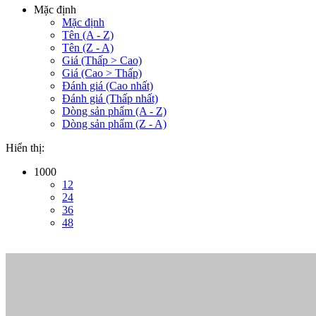
Mặc định
Mặc định
Tên (A - Z)
Tên (Z - A)
Giá (Thấp > Cao)
Giá (Cao > Thấp)
Đánh giá (Cao nhất)
Đánh giá (Thấp nhất)
Dòng sản phẩm (A - Z)
Dòng sản phẩm (Z - A)
Hiển thị:
1000
12
24
36
48