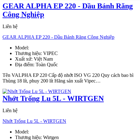
GEAR ALPHA EP 220 - Dầu Bánh Răng
Công Nghiệp
Liên hệ
GEAR ALPHA EP 220 - Dầu Bánh Răng Công Nghiệp
Model:
GEAR ALPHA EP 220
Thương hiệu:
VIPEC
Xuất xứ:
Việt Nam
Địa điểm:
Toàn Quốc
Tên VALPHA EP 220 Cấp độ nhớt ISO VG 220 Quy cách bao bì
Thùng 18 lít, phuy 200 lít Hãng sản xuất Vipec…
Nhớt Trống Lu 5L - WIRTGEN
Liên hệ
Nhớt Trống Lu 5L - WIRTGEN
Model:
Drum Oil 5L
Thương hiệu:
Wirtgen