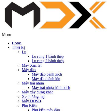
Menu
Home
Thiết Bị
Lu
Lu rung 1 bánh thép
Lu rung 2 bánh thép
Máy Xúc lật
Máy đào
Máy đào bánh xích
Máy đào bánh lốp
Máy trải nhựa
Máy trải nhựa bánh xích
Máy xây dựng khác
Xe thương mại
Máy ĐQSD
Phụ Kiện
Phụ kiện máy đào