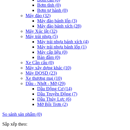
Bơm tĩnh (0)
Bơm tự hành (0)
Máy đào (32)
Máy đào bánh lốp (3)
Máy đào bánh xích (28)
Máy Xúc lật (32)
Máy trải nhựa (5)
Máy trải nhựa bánh xích (4)
Máy trải nhựa bánh lốp (1)
Máy cấp liệu (0)
Bàn đầm (0)
Xe Cần cẩu (0)
Máy xây dựng khác (10)
Máy ĐQSD (23)
Xe thương mại (10)
Dầu - Nhớt - Mỡ (29)
Dầu Động Cơ (14)
Dầu Truyền Động (7)
Dầu Thủy Lực (6)
Mỡ Bôi Trơn (2)
So sánh sản phẩm (0)
Sắp xếp theo: