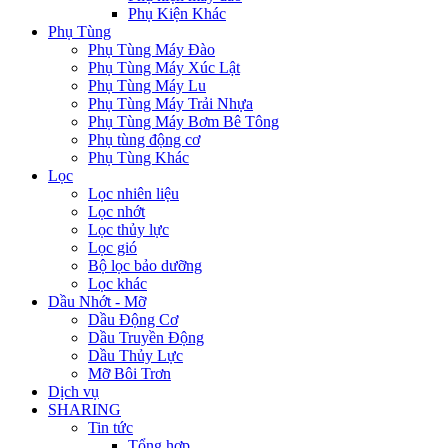
Phụ Kiện Khác
Phụ Tùng
Phụ Tùng Máy Đào
Phụ Tùng Máy Xúc Lật
Phụ Tùng Máy Lu
Phụ Tùng Máy Trải Nhựa
Phụ Tùng Máy Bơm Bê Tông
Phụ tùng động cơ
Phụ Tùng Khác
Lọc
Lọc nhiên liệu
Lọc nhớt
Lọc thủy lực
Lọc gió
Bộ lọc bảo dưỡng
Lọc khác
Dầu Nhớt - Mỡ
Dầu Động Cơ
Dầu Truyền Động
Dầu Thủy Lực
Mỡ Bôi Trơn
Dịch vụ
SHARING
Tin tức
Tổng hợp