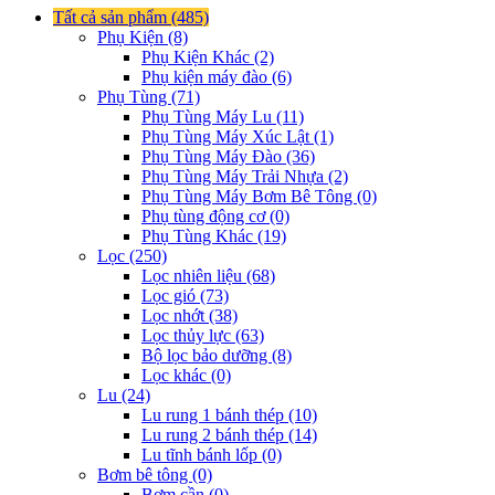
Tất cả sản phẩm (485)
Phụ Kiện (8)
Phụ Kiện Khác (2)
Phụ kiện máy đào (6)
Phụ Tùng (71)
Phụ Tùng Máy Lu (11)
Phụ Tùng Máy Xúc Lật (1)
Phụ Tùng Máy Đào (36)
Phụ Tùng Máy Trải Nhựa (2)
Phụ Tùng Máy Bơm Bê Tông (0)
Phụ tùng động cơ (0)
Phụ Tùng Khác (19)
Lọc (250)
Lọc nhiên liệu (68)
Lọc gió (73)
Lọc nhớt (38)
Lọc thủy lực (63)
Bộ lọc bảo dưỡng (8)
Lọc khác (0)
Lu (24)
Lu rung 1 bánh thép (10)
Lu rung 2 bánh thép (14)
Lu tĩnh bánh lốp (0)
Bơm bê tông (0)
Bơm cần (0)