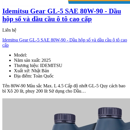
Idemitsu Gear GL-5 SAE 80W-90 - Dầu
hộp số và dầu cầu ô tô cao cấp
Liên hệ
Idemitsu Gear GL-5 SAE 80W-90 - Dầu hộp số và dầu cầu ô tô cao
cấp
Model:
80W-90
Năm sản xuất:
2025
Thương hiệu:
IDEMITSU
Xuất xứ:
Nhật Bản
Địa điểm:
Toàn Quốc
Tên 80W-90 Màu sắc Max. L 4.5 Cấp độ nhớt GL-5 Quy cách bao
bì Xô 20 lít, phuy 200 lít Sử dụng cho Dầu…