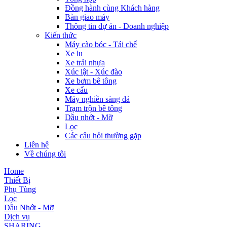
Đồng hành cùng Khách hàng
Bàn giao máy
Thông tin dự án - Doanh nghiệp
Kiến thức
Máy cào bóc - Tái chế
Xe lu
Xe trải nhựa
Xúc lật - Xúc đào
Xe bơm bê tông
Xe cẩu
Máy nghiền sàng đá
Trạm trộn bê tông
Dầu nhớt - Mỡ
Lọc
Các câu hỏi thường gặp
Liên hệ
Về chúng tôi
Home
Thiết Bị
Phụ Tùng
Lọc
Dầu Nhớt - Mỡ
Dịch vụ
SHARING