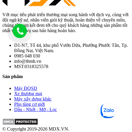
Với mục tiêu phát triển thương mại song hành với dịch vụ, cùng với
đội ngũ kỹ sư, nhân viên giỏi kỹ thuật, hoàn thiện về chuyên môn,
chúng tôi cam kết đem tới cho quý khách hàng những sản phẩm tốt
nhất và dịch vụ sau bán hàng hoàn hảo.
D1-N7, Tổ 44, khu phố Vườn Dừa, Phường Phước Tân, Tp.
Đồng Nai, Việt Nam.
0985 048 030
info@thmh.vn
MST:0318325578
Sản phẩm
Máy ĐQSD
Xe thương mại
Máy xây dựng khác
Phụ tùng cơ giới
Dầu - Nhớt - Mỡ - Lọc
© Copyright 2019-2026 MDX.VN.