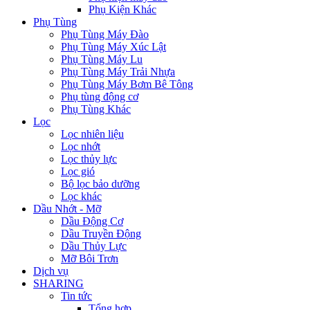
Phụ Kiện Khác
Phụ Tùng
Phụ Tùng Máy Đào
Phụ Tùng Máy Xúc Lật
Phụ Tùng Máy Lu
Phụ Tùng Máy Trải Nhựa
Phụ Tùng Máy Bơm Bê Tông
Phụ tùng động cơ
Phụ Tùng Khác
Lọc
Lọc nhiên liệu
Lọc nhớt
Lọc thủy lực
Lọc gió
Bộ lọc bảo dưỡng
Lọc khác
Dầu Nhớt - Mỡ
Dầu Động Cơ
Dầu Truyền Động
Dầu Thủy Lực
Mỡ Bôi Trơn
Dịch vụ
SHARING
Tin tức
Tổng hợp