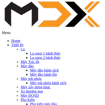
Menu
Home
Thiết Bị
Lu
Lu rung 1 bánh thép
Lu rung 2 bánh thép
Máy Xúc lật
Máy đào
Máy đào bánh xích
Máy đào bánh lốp
Máy trải nhựa
Máy trải nhựa bánh xích
Máy xây dựng khác
Xe thương mại
Máy ĐQSD
Phụ Kiện
Phụ kiện máy đào