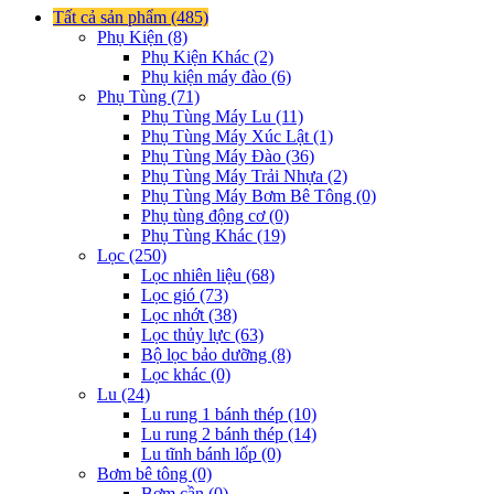
Tất cả sản phẩm (485)
Phụ Kiện (8)
Phụ Kiện Khác (2)
Phụ kiện máy đào (6)
Phụ Tùng (71)
Phụ Tùng Máy Lu (11)
Phụ Tùng Máy Xúc Lật (1)
Phụ Tùng Máy Đào (36)
Phụ Tùng Máy Trải Nhựa (2)
Phụ Tùng Máy Bơm Bê Tông (0)
Phụ tùng động cơ (0)
Phụ Tùng Khác (19)
Lọc (250)
Lọc nhiên liệu (68)
Lọc gió (73)
Lọc nhớt (38)
Lọc thủy lực (63)
Bộ lọc bảo dưỡng (8)
Lọc khác (0)
Lu (24)
Lu rung 1 bánh thép (10)
Lu rung 2 bánh thép (14)
Lu tĩnh bánh lốp (0)
Bơm bê tông (0)
Bơm cần (0)