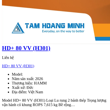
HD+ 80 VV (H301)
Liên hệ
HD+ 80 VV (H301)
Model:
HD+ 80 VV
Năm sản xuất:
2026
Thương hiệu:
HAMM
Xuất xứ:
Đức
Địa điểm:
Việt Nam
Model HD+ 80 VV (H301) Loại Lu rung 2 bánh thép Trọng lượng
vận hành có khung ROPS 7,615 kg Bề rộng…