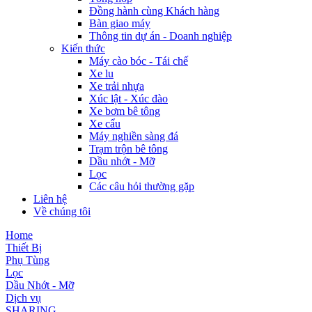
Đồng hành cùng Khách hàng
Bàn giao máy
Thông tin dự án - Doanh nghiệp
Kiến thức
Máy cào bóc - Tái chế
Xe lu
Xe trải nhựa
Xúc lật - Xúc đào
Xe bơm bê tông
Xe cẩu
Máy nghiền sàng đá
Trạm trộn bê tông
Dầu nhớt - Mỡ
Lọc
Các câu hỏi thường gặp
Liên hệ
Về chúng tôi
Home
Thiết Bị
Phụ Tùng
Lọc
Dầu Nhớt - Mỡ
Dịch vụ
SHARING