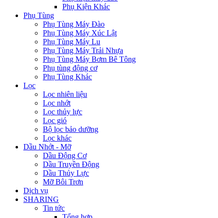
Phụ Kiện Khác
Phụ Tùng
Phụ Tùng Máy Đào
Phụ Tùng Máy Xúc Lật
Phụ Tùng Máy Lu
Phụ Tùng Máy Trải Nhựa
Phụ Tùng Máy Bơm Bê Tông
Phụ tùng động cơ
Phụ Tùng Khác
Lọc
Lọc nhiên liệu
Lọc nhớt
Lọc thủy lực
Lọc gió
Bộ lọc bảo dưỡng
Lọc khác
Dầu Nhớt - Mỡ
Dầu Động Cơ
Dầu Truyền Động
Dầu Thủy Lực
Mỡ Bôi Trơn
Dịch vụ
SHARING
Tin tức
Tổng hợp