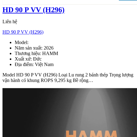
HD 90 P VV (H296)
Liên hệ
HD 90 P VV (H296)
Model:
HD 90 P VV
Năm sản xuất:
2026
Thương hiệu:
HAMM
Xuất xứ:
Đức
Địa điểm:
Việt Nam
Model HD 90 P VV (H296) Loại Lu rung 2 bánh thép Trọng lượng
vận hành có khung ROPS 9,295 kg Bề rộng…