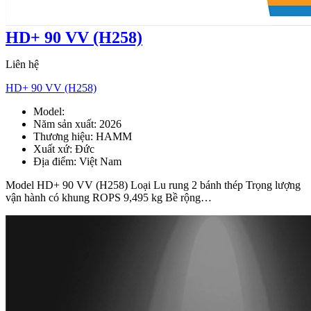
HD+ 90 VV (H258)
Liên hệ
HD+ 90 VV (H258)
Model:
HD+ 90 VV
Năm sản xuất:
2026
Thương hiệu:
HAMM
Xuất xứ:
Đức
Địa điểm:
Việt Nam
Model HD+ 90 VV (H258) Loại Lu rung 2 bánh thép Trọng lượng
vận hành có khung ROPS 9,495 kg Bề rộng…