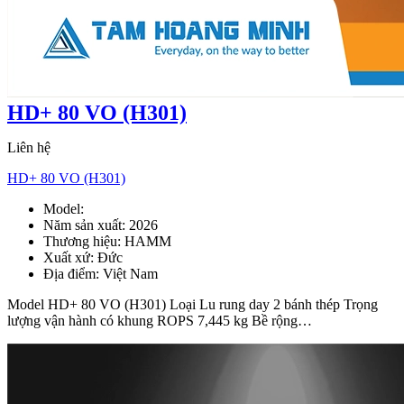
HD+ 80 VO (H301)
Liên hệ
HD+ 80 VO (H301)
Model:
HD+ 80 VO
Năm sản xuất:
2026
Thương hiệu:
HAMM
Xuất xứ:
Đức
Địa điểm:
Việt Nam
Model HD+ 80 VO (H301) Loại Lu rung day 2 bánh thép Trọng
lượng vận hành có khung ROPS 7,445 kg Bề rộng…