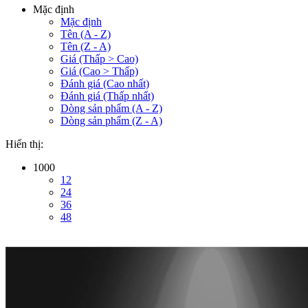
Mặc định
Mặc định
Tên (A - Z)
Tên (Z - A)
Giá (Thấp > Cao)
Giá (Cao > Thấp)
Đánh giá (Cao nhất)
Đánh giá (Thấp nhất)
Dòng sản phẩm (A - Z)
Dòng sản phẩm (Z - A)
Hiển thị:
1000
12
24
36
48