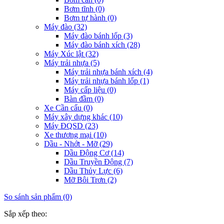
Bơm tĩnh (0)
Bơm tự hành (0)
Máy đào (32)
Máy đào bánh lốp (3)
Máy đào bánh xích (28)
Máy Xúc lật (32)
Máy trải nhựa (5)
Máy trải nhựa bánh xích (4)
Máy trải nhựa bánh lốp (1)
Máy cấp liệu (0)
Bàn đầm (0)
Xe Cần cẩu (0)
Máy xây dựng khác (10)
Máy ĐQSD (23)
Xe thương mại (10)
Dầu - Nhớt - Mỡ (29)
Dầu Động Cơ (14)
Dầu Truyền Động (7)
Dầu Thủy Lực (6)
Mỡ Bôi Trơn (2)
So sánh sản phẩm (0)
Sắp xếp theo: