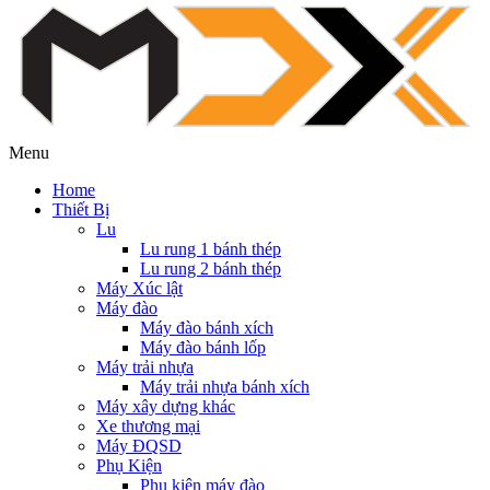
Menu
Home
Thiết Bị
Lu
Lu rung 1 bánh thép
Lu rung 2 bánh thép
Máy Xúc lật
Máy đào
Máy đào bánh xích
Máy đào bánh lốp
Máy trải nhựa
Máy trải nhựa bánh xích
Máy xây dựng khác
Xe thương mại
Máy ĐQSD
Phụ Kiện
Phụ kiện máy đào