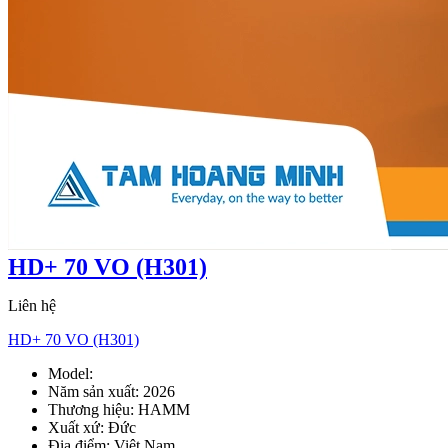
HD+ 70 VO (H301)
Liên hệ
HD+ 70 VO (H301)
Model:
HD+ 70 VO
Năm sản xuất:
2026
Thương hiệu:
HAMM
Xuất xứ:
Đức
Địa điểm:
Việt Nam