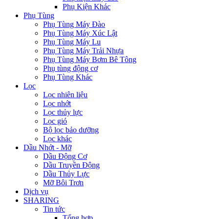
Phụ Kiện Khác
Phụ Tùng
Phụ Tùng Máy Đào
Phụ Tùng Máy Xúc Lật
Phụ Tùng Máy Lu
Phụ Tùng Máy Trải Nhựa
Phụ Tùng Máy Bơm Bê Tông
Phụ tùng động cơ
Phụ Tùng Khác
Lọc
Lọc nhiên liệu
Lọc nhớt
Lọc thủy lực
Lọc gió
Bộ lọc bảo dưỡng
Lọc khác
Dầu Nhớt - Mỡ
Dầu Động Cơ
Dầu Truyền Động
Dầu Thủy Lực
Mỡ Bôi Trơn
Dịch vụ
SHARING
Tin tức
Tổng hợp