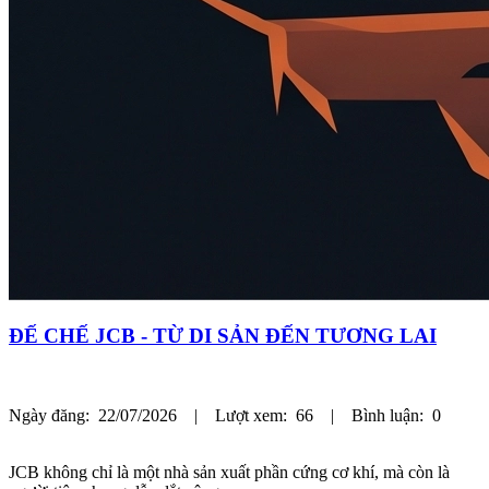
ĐẾ CHẾ JCB - TỪ DI SẢN ĐẾN TƯƠNG LAI
Ngày đăng: 22/07/2026 | Lượt xem: 66 | Bình luận: 0
JCB không chỉ là một nhà sản xuất phần cứng cơ khí, mà còn là