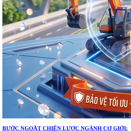
BƯỚC NGOẶT CHIẾN LƯỢC NGÀNH CƠ GIỚI: