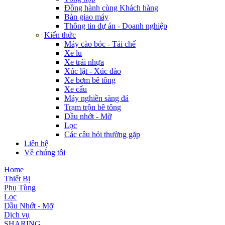
Đồng hành cùng Khách hàng
Bàn giao máy
Thông tin dự án - Doanh nghiệp
Kiến thức
Máy cào bóc - Tái chế
Xe lu
Xe trải nhựa
Xúc lật - Xúc đào
Xe bơm bê tông
Xe cẩu
Máy nghiền sàng đá
Trạm trộn bê tông
Dầu nhớt - Mỡ
Lọc
Các câu hỏi thường gặp
Liên hệ
Về chúng tôi
Home
Thiết Bị
Phụ Tùng
Lọc
Dầu Nhớt - Mỡ
Dịch vụ
SHARING