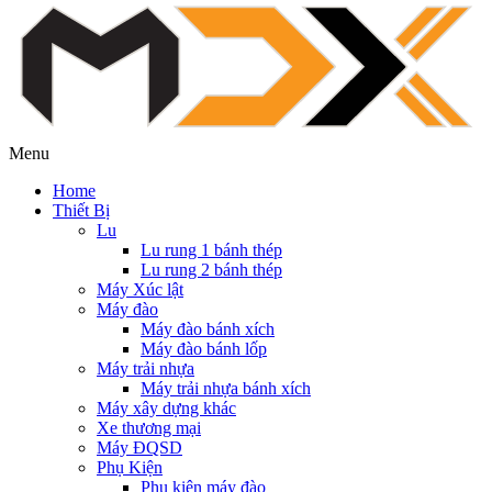
Menu
Home
Thiết Bị
Lu
Lu rung 1 bánh thép
Lu rung 2 bánh thép
Máy Xúc lật
Máy đào
Máy đào bánh xích
Máy đào bánh lốp
Máy trải nhựa
Máy trải nhựa bánh xích
Máy xây dựng khác
Xe thương mại
Máy ĐQSD
Phụ Kiện
Phụ kiện máy đào