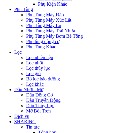
Phụ Kiện Khác
Phụ Tùng
Phụ Tùng Máy Đào
Phụ Tùng Máy Xúc Lật
Phụ Tùng Máy Lu
Phụ Tùng Máy Trải Nhựa
Phụ Tùng Máy Bơm Bê Tông
Phụ tùng động cơ
Phụ Tùng Khác
Lọc
Lọc nhiên liệu
Lọc nhớt
Lọc thủy lực
Lọc gió
Bộ lọc bảo dưỡng
Lọc khác
Dầu Nhớt - Mỡ
Dầu Động Cơ
Dầu Truyền Động
Dầu Thủy Lực
Mỡ Bôi Trơn
Dịch vụ
SHARING
Tin tức
Tổng hợp