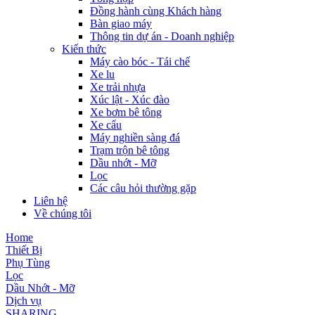
Đồng hành cùng Khách hàng
Bàn giao máy
Thông tin dự án - Doanh nghiệp
Kiến thức
Máy cào bóc - Tái chế
Xe lu
Xe trải nhựa
Xúc lật - Xúc đào
Xe bơm bê tông
Xe cẩu
Máy nghiền sàng đá
Trạm trộn bê tông
Dầu nhớt - Mỡ
Lọc
Các câu hỏi thường gặp
Liên hệ
Về chúng tôi
Home
Thiết Bị
Phụ Tùng
Lọc
Dầu Nhớt - Mỡ
Dịch vụ
SHARING