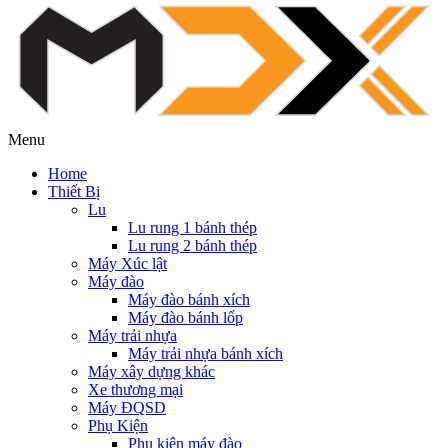
Menu
Home
Thiết Bị
Lu
Lu rung 1 bánh thép
Lu rung 2 bánh thép
Máy Xúc lật
Máy đào
Máy đào bánh xích
Máy đào bánh lốp
Máy trải nhựa
Máy trải nhựa bánh xích
Máy xây dựng khác
Xe thương mại
Máy ĐQSD
Phụ Kiện
Phụ kiện máy đào