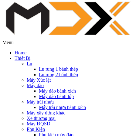
Menu
Home
Thiết Bị
Lu
Lu rung 1 bánh thép
Lu rung 2 bánh thép
Máy Xúc lật
Máy đào
Máy đào bánh xích
Máy đào bánh lốp
Máy trải nhựa
Máy trải nhựa bánh xích
Máy xây dựng khác
Xe thương mại
Máy ĐQSD
Phụ Kiện
Phụ kiện máy đào