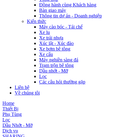
Đồng hành cùng Khách hàng
Bàn giao máy
Thông tin dự án - Doanh nghiệp
Kiến thức
Máy cào bóc - Tái chế
Xe lu
Xe trải nhựa
Xúc lật - Xúc đào
Xe bơm bê tông
Xe cẩu
Máy nghiền sàng đá
Trạm trộn bê tông
Dầu nhớt - Mỡ
Lọc
Các câu hỏi thường gặp
Liên hệ
Về chúng tôi
Home
Thiết Bị
Phụ Tùng
Lọc
Dầu Nhớt - Mỡ
Dịch vụ
SHARING