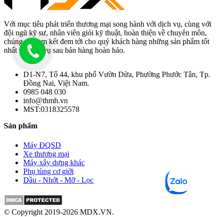
Với mục tiêu phát triển thương mại song hành với dịch vụ, cùng với
đội ngũ kỹ sư, nhân viên giỏi kỹ thuật, hoàn thiện về chuyên môn,
chúng tôi cam kết đem tới cho quý khách hàng những sản phẩm tốt
nhất và dịch vụ sau bán hàng hoàn hảo.
D1-N7, Tổ 44, khu phố Vườn Dừa, Phường Phước Tân, Tp.
Đồng Nai, Việt Nam.
0985 048 030
info@thmh.vn
MST:0318325578
Sản phẩm
Máy ĐQSD
Xe thương mại
Máy xây dựng khác
Phụ tùng cơ giới
Dầu - Nhớt - Mỡ - Lọc
© Copyright 2019-2026 MDX.VN.