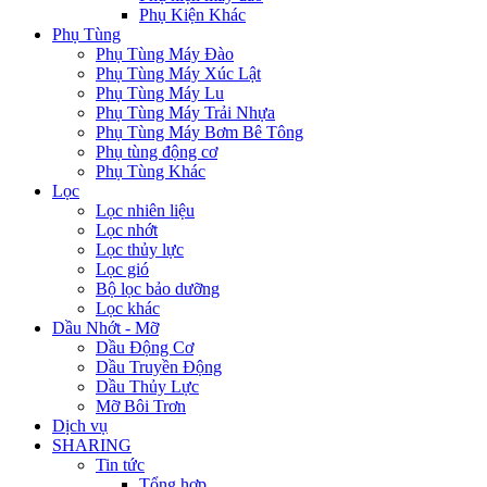
Phụ Kiện Khác
Phụ Tùng
Phụ Tùng Máy Đào
Phụ Tùng Máy Xúc Lật
Phụ Tùng Máy Lu
Phụ Tùng Máy Trải Nhựa
Phụ Tùng Máy Bơm Bê Tông
Phụ tùng động cơ
Phụ Tùng Khác
Lọc
Lọc nhiên liệu
Lọc nhớt
Lọc thủy lực
Lọc gió
Bộ lọc bảo dưỡng
Lọc khác
Dầu Nhớt - Mỡ
Dầu Động Cơ
Dầu Truyền Động
Dầu Thủy Lực
Mỡ Bôi Trơn
Dịch vụ
SHARING
Tin tức
Tổng hợp