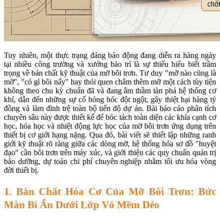
Tuy nhiên, một thực trạng đáng báo động đang diễn ra hàng ngày
tại nhiều công trường và xưởng bảo trì là sự thiếu hiểu biết trầm
trọng về bản chất kỹ thuật của mỡ bôi trơn. Tư duy "mỡ nào cũng là
mỡ", "có gì bôi nấy" hay thói quen châm thêm mỡ một cách tùy tiện
không theo chu kỳ chuẩn đã và đang âm thầm tàn phá hệ thống cơ
khí, dẫn đến những sự cố hỏng hóc đột ngột, gây thiệt hại hàng tỷ
đồng và làm đình trệ toàn bộ tiến độ dự án. Bài báo cáo phân tích
chuyên sâu này được thiết kế để bóc tách toàn diện các khía cạnh cơ
học, hóa học và nhiệt động lực học của mỡ bôi trơn ứng dụng trên
thiết bị cơ giới hạng nặng. Qua đó, bài viết sẽ thiết lập những ranh
giới kỹ thuật rõ ràng giữa các dòng mỡ, hệ thống hóa sơ đồ "huyệt
đạo" cần bôi trơn trên máy xúc, và giới thiệu các quy chuẩn quản trị
bảo dưỡng, dự toán chi phí chuyên nghiệp nhằm tối ưu hóa vòng
đời thiết bị.
1. Bản Chất Hóa Cơ Của Mỡ Bôi Trơn: Bức
Màn Bí Ẩn Dưới Lớp Vỏ Mềm Dẻo