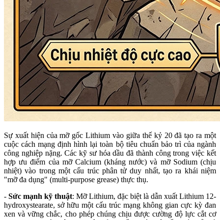
Sự xuất hiện của mỡ gốc Lithium vào giữa thế kỷ 20 đã tạo ra một
cuộc cách mạng định hình lại toàn bộ tiêu chuẩn bảo trì của ngành
công nghiệp nặng. Các kỹ sư hóa dầu đã thành công trong việc kết
hợp ưu điểm của mỡ Calcium (kháng nước) và mỡ Sodium (chịu
nhiệt) vào trong một cấu trúc phân tử duy nhất, tạo ra khái niệm
"mỡ đa dụng" (multi-purpose grease) thực thụ.
-
Sức mạnh kỹ thuật
: Mỡ Lithium, đặc biệt là dẫn xuất Lithium 12-
hydroxystearate, sở hữu một cấu trúc mạng không gian cực kỳ đan
xen và vững chắc, cho phép chúng chịu được cường độ lực cắt cơ