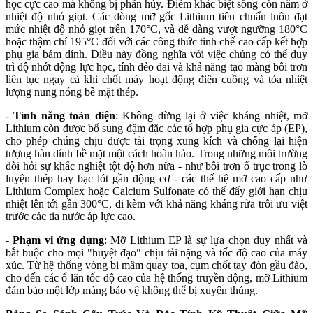
học cực cao mà không bị phân hủy. Điểm khác biệt sống còn nằm ở
nhiệt độ nhỏ giọt. Các dòng mỡ gốc Lithium tiêu chuẩn luôn đạt
mức nhiệt độ nhỏ giọt trên 170°C, và dễ dàng vượt ngưỡng 180°C
hoặc thậm chí 195°C đối với các công thức tinh chế cao cấp kết hợp
phụ gia bám dính. Điều này đồng nghĩa với việc chúng có thể duy
trì độ nhớt động lực học, tính dẻo dai và khả năng tạo màng bôi trơn
liên tục ngay cả khi chốt máy hoạt động điên cuồng và tỏa nhiệt
lượng nung nóng bề mặt thép.
-
Tính năng toàn diện
: Không dừng lại ở việc kháng nhiệt, mỡ
Lithium còn được bổ sung đậm đặc các tổ hợp phụ gia cực áp (EP),
cho phép chúng chịu được tải trọng xung kích và chống lại hiện
tượng hàn dính bề mặt một cách hoàn hảo. Trong những môi trường
đòi hỏi sự khắc nghiệt tột độ hơn nữa - như bôi trơn ổ trục trong lò
luyện thép hay bạc lót gần động cơ - các thế hệ mỡ cao cấp như
Lithium Complex hoặc Calcium Sulfonate có thể đẩy giới hạn chịu
nhiệt lên tới gần 300°C, đi kèm với khả năng kháng rửa trôi ưu việt
trước các tia nước áp lực cao.
-
Phạm vi ứng dụng
: Mỡ Lithium EP là sự lựa chọn duy nhất và
bắt buộc cho mọi "huyệt đạo" chịu tải nặng và tốc độ cao của máy
xúc. Từ hệ thống vòng bi mâm quay toa, cụm chốt tay đòn gầu đào,
cho đến các ổ lăn tốc độ cao của hệ thống truyền động, mỡ Lithium
đảm bảo một lớp màng bảo vệ không thể bị xuyên thủng.