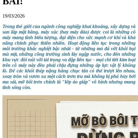
BÃI!
19/03/2026
Trong thế giới của ngành công nghiệp khai khoáng, xây dựng và
san lấp mặt bằng, máy xúc (hay máy đào) được coi là những cỗ
máy mang tính biểu tượng, đại diện cho sức mạnh cơ khí và khả
năng chinh phục thiên nhiên. Hoạt động liên tục trong những
môi trường khắc nghiệt bậc nhất - từ những mỏ đá với khói bụi
mù mịt, những công trường sình lầy ngập nước, cho đến những
khu vực đồi núi với tải trọng va đập liên tục - mọi chi tiết kim loại
trên cỗ máy này đều phải chịu đựng những áp lực vật lý khổng
lồ. Để các khối thép nặng hàng chục tấn có thể trượt lên nhau,
xoay tròn và vươn xa một cách trơn tru mà không bị phá hủy bởi
ma sát, mỡ bôi trơn chính là "lớp áo giáp" vô hình nhưng mang
tính sống còn.