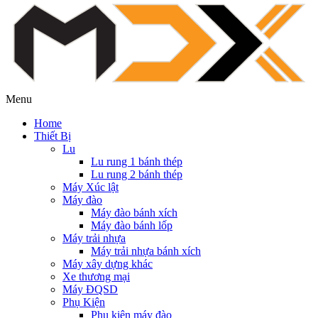
Menu
Home
Thiết Bị
Lu
Lu rung 1 bánh thép
Lu rung 2 bánh thép
Máy Xúc lật
Máy đào
Máy đào bánh xích
Máy đào bánh lốp
Máy trải nhựa
Máy trải nhựa bánh xích
Máy xây dựng khác
Xe thương mại
Máy ĐQSD
Phụ Kiện
Phụ kiện máy đào