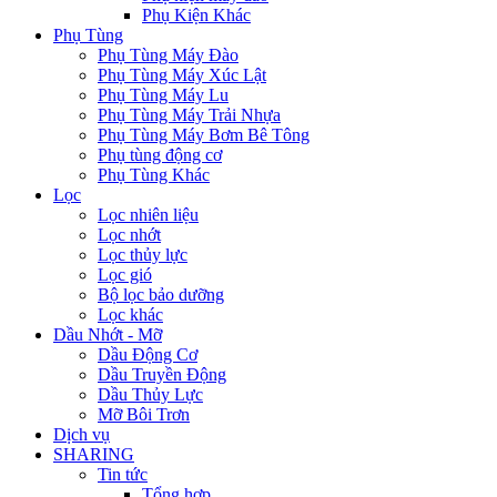
Phụ Kiện Khác
Phụ Tùng
Phụ Tùng Máy Đào
Phụ Tùng Máy Xúc Lật
Phụ Tùng Máy Lu
Phụ Tùng Máy Trải Nhựa
Phụ Tùng Máy Bơm Bê Tông
Phụ tùng động cơ
Phụ Tùng Khác
Lọc
Lọc nhiên liệu
Lọc nhớt
Lọc thủy lực
Lọc gió
Bộ lọc bảo dưỡng
Lọc khác
Dầu Nhớt - Mỡ
Dầu Động Cơ
Dầu Truyền Động
Dầu Thủy Lực
Mỡ Bôi Trơn
Dịch vụ
SHARING
Tin tức
Tổng hợp