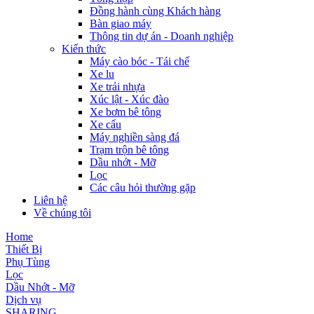
Đồng hành cùng Khách hàng
Bàn giao máy
Thông tin dự án - Doanh nghiệp
Kiến thức
Máy cào bóc - Tái chế
Xe lu
Xe trải nhựa
Xúc lật - Xúc đào
Xe bơm bê tông
Xe cẩu
Máy nghiền sàng đá
Trạm trộn bê tông
Dầu nhớt - Mỡ
Lọc
Các câu hỏi thường gặp
Liên hệ
Về chúng tôi
Home
Thiết Bị
Phụ Tùng
Lọc
Dầu Nhớt - Mỡ
Dịch vụ
SHARING