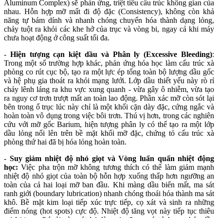
Aluminum Complex) sẽ phản ứng, triệt tiêu cấu trúc không gian của
nhau. Hỗn hợp mỡ mất đi độ đặc (Consistency), không còn khả
năng tự bám dính và nhanh chóng chuyển hóa thành dạng lỏng,
chảy tuột ra khỏi các khe hở của trục và vòng bi, ngay cả khi máy
chưa hoạt động ở công suất tối đa.
-
Hiện tượng cạn kiệt dầu và Phân ly (Excessive Bleeding)
:
Trong một số trường hợp khác, phản ứng hóa học làm cấu trúc xà
phòng co rút cục bộ, tạo ra một lực ép tống toàn bộ lượng dầu gốc
và hệ phụ gia thoát ra khỏi mạng lưới. Lớp dầu thiết yếu này rò rỉ
chảy lênh láng ra khu vực xung quanh - vừa gây ô nhiễm, vừa tạo
ra nguy cơ trơn trượt mất an toàn lao động. Phần xác mỡ còn sót lại
bên trong ổ trục lúc này chỉ là một khối cặn dày đặc, cứng ngắc và
hoàn toàn vô dụng trong việc bôi trơn. Thú vị hơn, trong các nghiên
cứu với mỡ gốc Barium, hiện tượng phân ly có thể tạo ra một lớp
dầu lỏng nổi lên trên bề mặt khối mỡ đặc, chứng tỏ cấu trúc xà
phòng thứ hai đã bị hóa lỏng hoàn toàn.
-
Suy giảm nhiệt độ nhỏ giọt và Vòng luẩn quẩn nhiệt động
học:
Việc pha trộn mỡ không tương thích có thể làm giảm mạnh
nhiệt độ nhỏ giọt của toàn bộ hỗn hợp xuống thấp hơn ngưỡng an
toàn của cả hai loại mỡ ban đầu. Khi màng dầu biến mất, ma sát
ranh giới (boundary lubrication) nhanh chóng thoái hóa thành ma sát
khô. Bề mặt kim loại tiếp xúc trực tiếp, cọ xát và sinh ra những
điểm nóng (hot spots) cực độ. Nhiệt độ tăng vọt này tiếp tục thiêu