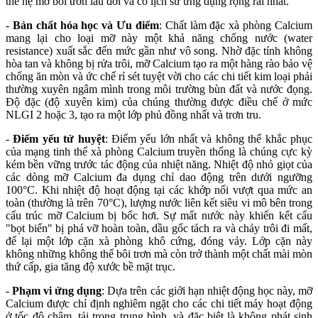
thế hệ mỡ bôi trơn lâu đời và có lịch sử ứng dụng rộng rãi nhất.
-
Bản chất hóa học và Ưu điểm
: Chất làm đặc xà phòng Calcium
mang lại cho loại mỡ này một khả năng chống nước (water
resistance) xuất sắc đến mức gần như vô song. Nhờ đặc tính không
hòa tan và không bị rửa trôi, mỡ Calcium tạo ra một hàng rào bảo vệ
chống ăn mòn và ức chế rỉ sét tuyệt vời cho các chi tiết kim loại phải
thường xuyên ngâm mình trong môi trường bùn đất và nước đọng.
Độ đặc (độ xuyên kim) của chúng thường được điều chế ở mức
NLGI 2 hoặc 3, tạo ra một lớp phủ đồng nhất và trơn tru.
-
Điểm yếu tử huyệt
: Điểm yếu lớn nhất và không thể khắc phục
của mạng tinh thể xà phòng Calcium truyền thống là chúng cực kỳ
kém bền vững trước tác động của nhiệt năng. Nhiệt độ nhỏ giọt của
các dòng mỡ Calcium đa dụng chỉ dao động trên dưới ngưỡng
100°C. Khi nhiệt độ hoạt động tại các khớp nối vượt qua mức an
toàn (thường là trên 70°C), lượng nước liên kết siêu vi mô bên trong
cấu trúc mỡ Calcium bị bốc hơi. Sự mất nước này khiến kết cấu
"bọt biển" bị phá vỡ hoàn toàn, dầu gốc tách ra và chảy trôi đi mất,
để lại một lớp cặn xà phòng khô cứng, đóng vảy. Lớp cặn này
không những không thể bôi trơn mà còn trở thành một chất mài mòn
thứ cấp, gia tăng độ xước bề mặt trục.
-
Phạm vi ứng dụng
: Dựa trên các giới hạn nhiệt động học này, mỡ
Calcium được chỉ định nghiêm ngặt cho các chi tiết máy hoạt động
ở tốc độ chậm, tải trọng trung bình, và đặc biệt là không phát sinh