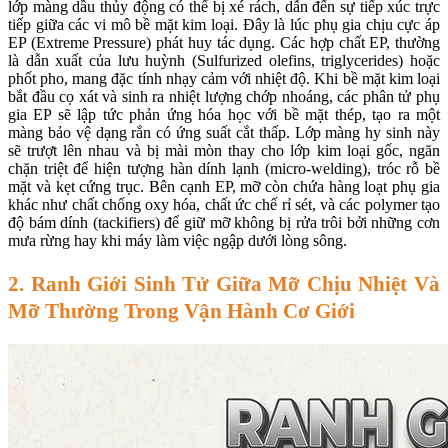
lớp màng dầu thủy động có thể bị xé rách, dẫn đến sự tiếp xúc trực
tiếp giữa các vi mô bề mặt kim loại. Đây là lúc phụ gia chịu cực áp
EP (Extreme Pressure) phát huy tác dụng. Các hợp chất EP, thường
là dẫn xuất của lưu huỳnh (Sulfurized olefins, triglycerides) hoặc
phốt pho, mang đặc tính nhạy cảm với nhiệt độ. Khi bề mặt kim loại
bắt đầu cọ xát và sinh ra nhiệt lượng chớp nhoáng, các phân tử phụ
gia EP sẽ lập tức phản ứng hóa học với bề mặt thép, tạo ra một
màng bảo vệ dạng rắn có ứng suất cắt thấp. Lớp màng hy sinh này
sẽ trượt lên nhau và bị mài mòn thay cho lớp kim loại gốc, ngăn
chặn triệt để hiện tượng hàn dính lạnh (micro-welding), tróc rỗ bề
mặt và kẹt cứng trục. Bên cạnh EP, mỡ còn chứa hàng loạt phụ gia
khác như chất chống oxy hóa, chất ức chế rỉ sét, và các polymer tạo
độ bám dính (tackifiers) để giữ mỡ không bị rửa trôi bởi những cơn
mưa rừng hay khi máy làm việc ngập dưới lòng sông.
2. Ranh Giới Sinh Tử Giữa Mỡ Chịu Nhiệt Và
Mỡ Thường Trong Vận Hành Cơ Giới