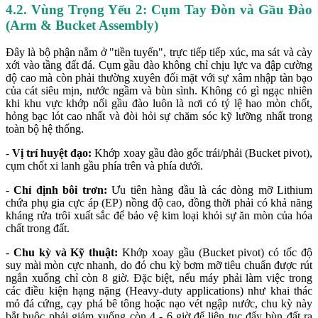
4.2. Vùng Trọng Yếu 2: Cụm Tay Đòn và Gầu Đào
(Arm & Bucket Assembly)
Đây là bộ phận nằm ở "tiền tuyến", trực tiếp tiếp xúc, ma sát và cày
xới vào tầng đất đá. Cụm gầu đào không chỉ chịu lực va đập cường
độ cao mà còn phải thường xuyên đối mặt với sự xâm nhập tàn bạo
của cát siêu mịn, nước ngầm và bùn sình. Không có gì ngạc nhiên
khi khu vực khớp nối gầu đào luôn là nơi có tỷ lệ hao mòn chốt,
hỏng bạc lót cao nhất và đòi hỏi sự chăm sóc kỹ lưỡng nhất trong
toàn bộ hệ thống.
-
Vị trí huyệt đạo:
Khớp xoay gầu đào gốc trái/phải (Bucket pivot),
cụm chốt xi lanh gầu phía trên và phía dưới.
-
Chỉ định bôi trơn:
Ưu tiên hàng đầu là các dòng mỡ Lithium
chứa phụ gia cực áp (EP) nồng độ cao, đồng thời phải có khả năng
kháng rửa trôi xuất sắc để bảo vệ kim loại khỏi sự ăn mòn của hóa
chất trong đất.
-
Chu kỳ và Kỹ thuật:
Khớp xoay gầu (Bucket pivot) có tốc độ
suy mài mòn cực nhanh, do đó chu kỳ bơm mỡ tiêu chuẩn được rút
ngắn xuống chỉ còn 8 giờ. Đặc biệt, nếu máy phải làm việc trong
các điều kiện hạng nặng (Heavy-duty applications) như khai thác
mỏ đá cứng, cạy phá bê tông hoặc nạo vét ngập nước, chu kỳ này
bắt buộc phải giảm xuống còn 4 - 6 giờ để liên tục đẩy bùn đất ra