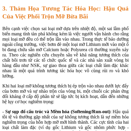
3. Thảm Họa Tương Tác Hóa Học: Hậu Quả
Của Việc Phối Trộn Mỡ Bừa Bãi
Bên cạnh việc chọn sai loại mỡ dựa trên nhiệt độ, một sai lầm phổ
biến mang tính tàn phá không kém là việc người vận hành cho rằng
mọi loại mỡ đều có thể trộn lẫn vào nhau. Trong thực tế bảo dưỡng
ngoài công trường, việc bơm đè một loại mỡ Lithium mới vào một ổ
bi đang chứa sẵn mỡ Calcium hoặc Polyurea cũ thường xuyên xảy
ra. Theo các nghiên cứu chuyên sâu về khả năng tương thích của
chất bôi trơn từ các tổ chức quốc tế và các nhà sản xuất vòng bi
hàng đầu như NSK, sự giao thoa giữa các loại chất làm đặc khác
nhau là một quá trình tương tác hóa học vô cùng rủi ro và khó
lường.
Khi hai loại mỡ không tương thích bị ép trộn vào nhau dưới lực đẩy
của bơm mỡ và sự nhào trộn của vòng bi, một chuỗi các phản ứng
đối kháng ở cấp độ phân tử sẽ lập tức bị kích hoạt, dẫn đến những
hệ lụy cơ học nghiêm trọng:
-
Sự sụp đổ cấu trúc và Mềm hóa (Softening/Run-out)
: Hậu quả
tồi tệ và thường gặp nhất của sự không tương thích là sự mềm hóa
nghiêm trọng của hỗn hợp mỡ mới hình thành. Các cực tính của hai
loại chất làm đặc (ví dụ gốc Lithium và gốc nhôm phức hợp -