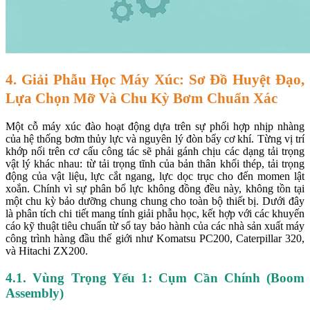
4. Giải Phẫu Học Máy Xúc: Sơ Đồ Huyệt Đạo,
Lựa Chọn Mỡ Và Chu Kỳ Bơm Chuẩn Xác
Một cỗ máy xúc đào hoạt động dựa trên sự phối hợp nhịp nhàng
của hệ thống bơm thủy lực và nguyên lý đòn bẩy cơ khí. Từng vị trí
khớp nối trên cơ cấu công tác sẽ phải gánh chịu các dạng tải trọng
vật lý khác nhau: từ tải trọng tĩnh của bản thân khối thép, tải trọng
động của vật liệu, lực cắt ngang, lực dọc trục cho đến momen lật
xoắn. Chính vì sự phân bổ lực không đồng đều này, không tồn tại
một chu kỳ bảo dưỡng chung chung cho toàn bộ thiết bị. Dưới đây
là phân tích chi tiết mang tính giải phẫu học, kết hợp với các khuyến
cáo kỹ thuật tiêu chuẩn từ sổ tay bảo hành của các nhà sản xuất máy
công trình hàng đầu thế giới như Komatsu PC200, Caterpillar 320,
và Hitachi ZX200.
4.1. Vùng Trọng Yếu 1: Cụm Cần Chính (Boom
Assembly)