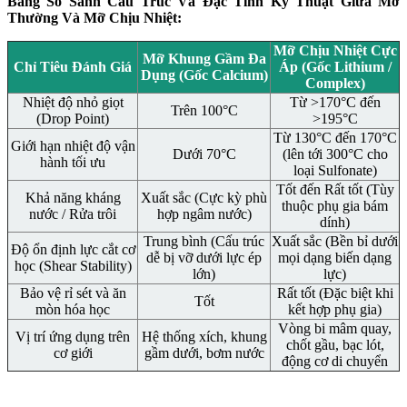
Bảng So Sánh Cấu Trúc Và Đặc Tính Kỹ Thuật Giữa Mỡ
Thường Và Mỡ Chịu Nhiệt:
Mỡ Chịu Nhiệt Cực
Mỡ Khung Gầm Đa
Chỉ Tiêu Đánh Giá
Áp (Gốc Lithium /
Dụng (Gốc Calcium)
Complex)
Nhiệt độ nhỏ giọt
Từ >170°C đến
Trên 100°C
(Drop Point)
>195°C
Từ 130°C đến 170°C
Giới hạn nhiệt độ vận
Dưới 70°C
(lên tới 300°C cho
hành tối ưu
loại Sulfonate)
Tốt đến Rất tốt (Tùy
Khả năng kháng
Xuất sắc (Cực kỳ phù
thuộc phụ gia bám
nước / Rửa trôi
hợp ngâm nước)
dính)
Trung bình (Cấu trúc
Xuất sắc (Bền bỉ dưới
Độ ổn định lực cắt cơ
dễ bị vỡ dưới lực ép
mọi dạng biến dạng
học (Shear Stability)
lớn)
lực)
Bảo vệ rỉ sét và ăn
Rất tốt (Đặc biệt khi
Tốt
mòn hóa học
kết hợp phụ gia)
Vòng bi mâm quay,
Vị trí ứng dụng trên
Hệ thống xích, khung
chốt gầu, bạc lót,
cơ giới
gầm dưới, bơm nước
động cơ di chuyển