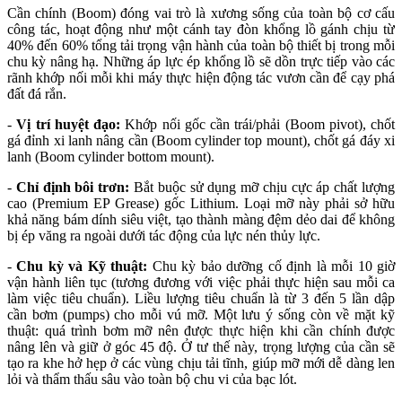
Cần chính (Boom) đóng vai trò là xương sống của toàn bộ cơ cấu
công tác, hoạt động như một cánh tay đòn khổng lồ gánh chịu từ
40% đến 60% tổng tải trọng vận hành của toàn bộ thiết bị trong mỗi
chu kỳ nâng hạ. Những áp lực ép khổng lồ sẽ dồn trực tiếp vào các
rãnh khớp nối mỗi khi máy thực hiện động tác vươn cần để cạy phá
đất đá rắn.
-
Vị trí huyệt đạo:
Khớp nối gốc cần trái/phải (Boom pivot), chốt
gá đỉnh xi lanh nâng cần (Boom cylinder top mount), chốt gá đáy xi
lanh (Boom cylinder bottom mount).
-
Chỉ định bôi trơn:
Bắt buộc sử dụng mỡ chịu cực áp chất lượng
cao (Premium EP Grease) gốc Lithium. Loại mỡ này phải sở hữu
khả năng bám dính siêu việt, tạo thành màng đệm dẻo dai để không
bị ép văng ra ngoài dưới tác động của lực nén thủy lực.
-
Chu kỳ và Kỹ thuật:
Chu kỳ bảo dưỡng cố định là mỗi 10 giờ
vận hành liên tục (tương đương với việc phải thực hiện sau mỗi ca
làm việc tiêu chuẩn). Liều lượng tiêu chuẩn là từ 3 đến 5 lần dập
cần bơm (pumps) cho mỗi vú mỡ. Một lưu ý sống còn về mặt kỹ
thuật: quá trình bơm mỡ nên được thực hiện khi cần chính được
nâng lên và giữ ở góc 45 độ. Ở tư thế này, trọng lượng của cần sẽ
tạo ra khe hở hẹp ở các vùng chịu tải tĩnh, giúp mỡ mới dễ dàng len
lỏi và thẩm thấu sâu vào toàn bộ chu vi của bạc lót.