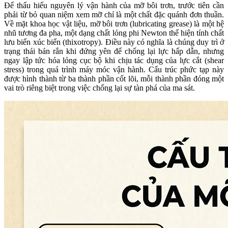
Để thấu hiểu nguyên lý vận hành của mỡ bôi trơn, trước tiên cần
phải từ bỏ quan niệm xem mỡ chỉ là một chất đặc quánh đơn thuần.
Về mặt khoa học vật liệu, mỡ bôi trơn (lubricating grease) là một hệ
nhũ tương đa pha, một dạng chất lỏng phi Newton thể hiện tính chất
lưu biến xúc biến (thixotropy). Điều này có nghĩa là chúng duy trì ở
trạng thái bán rắn khi đứng yên để chống lại lực hấp dẫn, nhưng
ngay lập tức hóa lỏng cục bộ khi chịu tác dụng của lực cắt (shear
stress) trong quá trình máy móc vận hành. Cấu trúc phức tạp này
được hình thành từ ba thành phần cốt lõi, mỗi thành phần đóng một
vai trò riêng biệt trong việc chống lại sự tàn phá của ma sát.