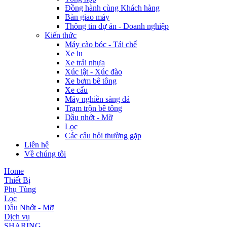
Đồng hành cùng Khách hàng
Bàn giao máy
Thông tin dự án - Doanh nghiệp
Kiến thức
Máy cào bóc - Tái chế
Xe lu
Xe trải nhựa
Xúc lật - Xúc đào
Xe bơm bê tông
Xe cẩu
Máy nghiền sàng đá
Trạm trộn bê tông
Dầu nhớt - Mỡ
Lọc
Các câu hỏi thường gặp
Liên hệ
Về chúng tôi
Home
Thiết Bị
Phụ Tùng
Lọc
Dầu Nhớt - Mỡ
Dịch vụ
SHARING