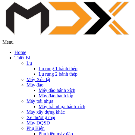
Menu
Home
Thiết Bị
Lu
Lu rung 1 bánh thép
Lu rung 2 bánh thép
Máy Xúc lật
Máy đào
Máy đào bánh xích
Máy đào bánh lốp
Máy trải nhựa
Máy trải nhựa bánh xích
Máy xây dựng khác
Xe thương mại
Máy ĐQSD
Phụ Kiện
Phụ kiện máy đào