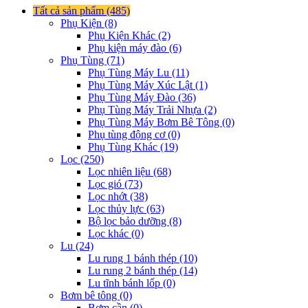
Tất cả sản phẩm (485)
Phụ Kiện (8)
Phụ Kiện Khác (2)
Phụ kiện máy đào (6)
Phụ Tùng (71)
Phụ Tùng Máy Lu (11)
Phụ Tùng Máy Xúc Lật (1)
Phụ Tùng Máy Đào (36)
Phụ Tùng Máy Trải Nhựa (2)
Phụ Tùng Máy Bơm Bê Tông (0)
Phụ tùng động cơ (0)
Phụ Tùng Khác (19)
Lọc (250)
Lọc nhiên liệu (68)
Lọc gió (73)
Lọc nhớt (38)
Lọc thủy lực (63)
Bộ lọc bảo dưỡng (8)
Lọc khác (0)
Lu (24)
Lu rung 1 bánh thép (10)
Lu rung 2 bánh thép (14)
Lu tĩnh bánh lốp (0)
Bơm bê tông (0)
Bơm cần (0)