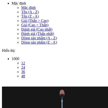
Mặc định
Mặc định
Tên (A - Z)
Tên (Z - A)
Giá (Thấp > Cao)
Giá (Cao > Thấp)
Đánh giá (Cao nhất)
Đánh giá (Thấp nhất)
Dòng sản phẩm (A - Z)
Dòng sản phẩm (Z - A)
Hiển thị:
1000
12
24
36
48