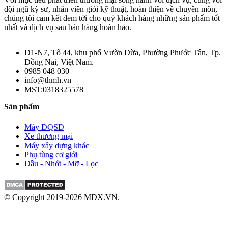
đội ngũ kỹ sư, nhân viên giỏi kỹ thuật, hoàn thiện về chuyên môn,
chúng tôi cam kết đem tới cho quý khách hàng những sản phẩm tốt
nhất và dịch vụ sau bán hàng hoàn hảo.
D1-N7, Tổ 44, khu phố Vườn Dừa, Phường Phước Tân, Tp.
Đồng Nai, Việt Nam.
0985 048 030
info@thmh.vn
MST:0318325578
Sản phẩm
Máy ĐQSD
Xe thương mại
Máy xây dựng khác
Phụ tùng cơ giới
Dầu - Nhớt - Mỡ - Lọc
© Copyright 2019-2026 MDX.VN.