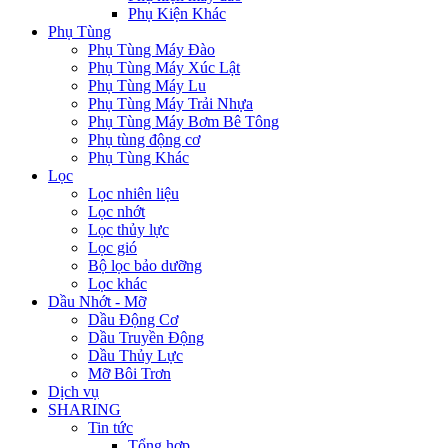
Phụ Kiện Khác
Phụ Tùng
Phụ Tùng Máy Đào
Phụ Tùng Máy Xúc Lật
Phụ Tùng Máy Lu
Phụ Tùng Máy Trải Nhựa
Phụ Tùng Máy Bơm Bê Tông
Phụ tùng động cơ
Phụ Tùng Khác
Lọc
Lọc nhiên liệu
Lọc nhớt
Lọc thủy lực
Lọc gió
Bộ lọc bảo dưỡng
Lọc khác
Dầu Nhớt - Mỡ
Dầu Động Cơ
Dầu Truyền Động
Dầu Thủy Lực
Mỡ Bôi Trơn
Dịch vụ
SHARING
Tin tức
Tổng hợp