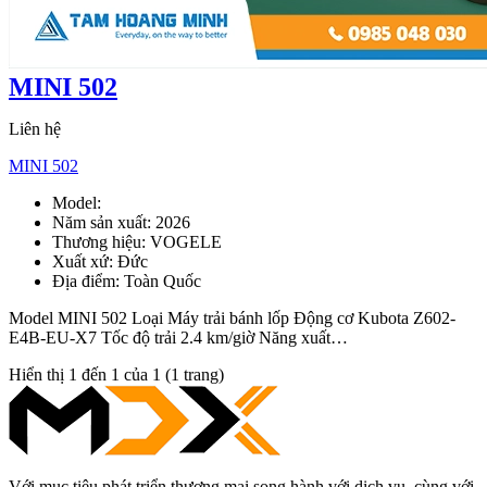
MINI 502
Liên hệ
MINI 502
Model:
MINI 502
Năm sản xuất:
2026
Thương hiệu:
VOGELE
Xuất xứ:
Đức
Địa điểm:
Toàn Quốc
Model MINI 502 Loại Máy trải bánh lốp Động cơ Kubota Z602-
E4B-EU-X7 Tốc độ trải 2.4 km/giờ Năng xuất…
Hiển thị 1 đến 1 của 1 (1 trang)
Với mục tiêu phát triển thương mại song hành với dịch vụ, cùng với