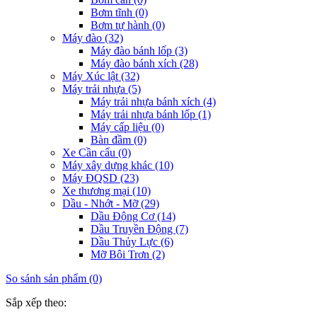
Bơm tĩnh (0)
Bơm tự hành (0)
Máy đào (32)
Máy đào bánh lốp (3)
Máy đào bánh xích (28)
Máy Xúc lật (32)
Máy trải nhựa (5)
Máy trải nhựa bánh xích (4)
Máy trải nhựa bánh lốp (1)
Máy cấp liệu (0)
Bàn đầm (0)
Xe Cần cẩu (0)
Máy xây dựng khác (10)
Máy ĐQSD (23)
Xe thương mại (10)
Dầu - Nhớt - Mỡ (29)
Dầu Động Cơ (14)
Dầu Truyền Động (7)
Dầu Thủy Lực (6)
Mỡ Bôi Trơn (2)
So sánh sản phẩm (0)
Sắp xếp theo: