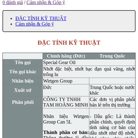
0 đánh giá
/
Cảm nhận & Góp ý
ĐẶC TÍNH KỸ THUẬT
Cảm nhận & Góp ý
ĐẶC TÍNH KỸ THUẬT
Chính hãng (Đức)
Trung Quốc
Tên gọi
Special Gear Oil
Nhớt đặc biệt, nhớt bạc đạn quả văng, nhớt
Tên gọi khác
trống lu
Nhãn hiệu
Wirtgen Group
Đức
Trung Quốc hoặc nước
Xuất xứ
khác
CÔNG TY TNHH
Các đơn vị phân phối
Phân phối
TAM HOÀNG MINH
bán lẻ trên thị trường
Nhãn hiệu Wirtgen
- Dầu gốc: Là thành
Group Can 5L
phần chính, quyết định
tính năng cơ bản của
Thành phần cơ bản:
dầu nhớt như độ nhớt,
Thông thường là dầu