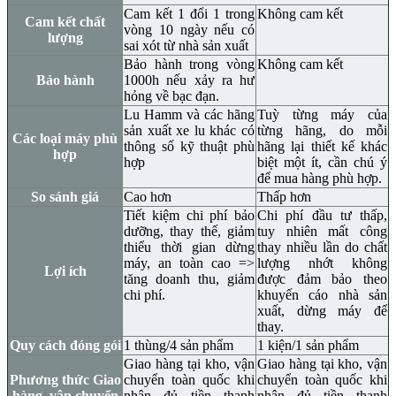
Cam kết 1 đổi 1 trong
Không cam kết
Cam kết chất
vòng 10 ngày nếu có
lượng
sai xót từ nhà sản xuất
Bảo hành trong vòng
Không cam kết
Bảo hành
1000h nếu xảy ra hư
hỏng về bạc đạn.
Lu Hamm và các hãng
Tuỳ từng máy của
sản xuất xe lu khác có
từng hãng, do mỗi
Các loại máy phù
thông số kỹ thuật phù
hãng lại thiết kế khác
hợp
hợp
biệt một ít, cần chú ý
để mua hàng phù hợp.
So sánh giá
Cao hơn
Thấp hơn
Tiết kiệm chi phí bảo
Chi phí đầu tư thấp,
dưỡng, thay thế, giảm
tuy nhiên mất công
thiểu thời gian dừng
thay nhiều lần do chất
máy, an toàn cao =>
lượng nhớt không
Lợi ích
tăng doanh thu, giảm
được đảm bảo theo
chi phí.
khuyến cáo nhà sản
xuất, dừng máy để
thay.
Quy cách đóng gói
1 thùng/4 sản phẩm
1 kiện/1 sản phẩm
Giao hàng tại kho, vận
Giao hàng tại kho, vận
Phương thức Giao
chuyển toàn quốc khi
chuyển toàn quốc khi
hàng, vận chuyển
nhận đủ tiền thanh
nhận đủ tiền thanh