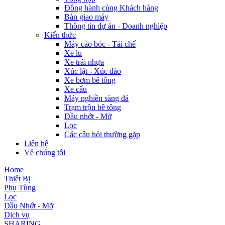
Đồng hành cùng Khách hàng
Bàn giao máy
Thông tin dự án - Doanh nghiệp
Kiến thức
Máy cào bóc - Tái chế
Xe lu
Xe trải nhựa
Xúc lật - Xúc đào
Xe bơm bê tông
Xe cẩu
Máy nghiền sàng đá
Trạm trộn bê tông
Dầu nhớt - Mỡ
Lọc
Các câu hỏi thường gặp
Liên hệ
Về chúng tôi
Home
Thiết Bị
Phụ Tùng
Lọc
Dầu Nhớt - Mỡ
Dịch vụ
SHARING