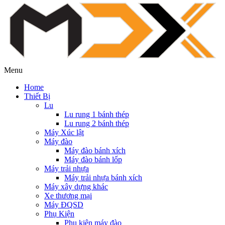
Menu
Home
Thiết Bị
Lu
Lu rung 1 bánh thép
Lu rung 2 bánh thép
Máy Xúc lật
Máy đào
Máy đào bánh xích
Máy đào bánh lốp
Máy trải nhựa
Máy trải nhựa bánh xích
Máy xây dựng khác
Xe thương mại
Máy ĐQSD
Phụ Kiện
Phụ kiện máy đào