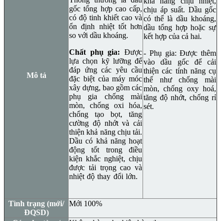
khả năng chịu nhiệt,
gốc tổng hợp cao cấp,
chịu áp suất. Dầu gốc
có độ tinh khiết cao và
có thể là dầu khoáng,
ổn định nhiệt tốt hơn
dầu tổng hợp hoặc sự
so với dầu khoáng.
kết hợp của cả hai.
Chất phụ gia:
Được
- Phụ gia: Được thêm
lựa chọn kỹ lưỡng để
vào dầu gốc để cải
đáp ứng các yêu cầu
thiện các tính năng cụ
Mô tả
đặc biệt của máy móc
thể như chống mài
xây dựng, bao gồm các
mòn, chống oxy hoá,
phụ gia chống mài
tăng độ nhớt, chống rỉ
mòn, chống oxi hóa,
sét.
chống tạo bọt, tăng
cường độ nhớt và cải
thiện khả năng chịu tải.
Dầu có khả năng hoạt
động tốt trong điều
kiện khắc nghiệt, chịu
được tải trọng cao và
nhiệt độ thay đổi lớn.
Tình trạng (mới/
Mới 100%
ĐQSD)