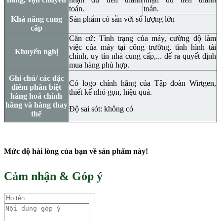
toán.
toán.
Khả năng cung
Sản phẩm có sẵn với số lượng lớn
cấp
Căn cứ: Tình trạng của máy, cường độ làm
việc của máy tại công trường, tình hình tài
Khuyến nghị
chính, uy tín nhà cung cấp,... để ra quyết định
mua hàng phù hợp.
Ghi chú/ các đặc
Có logo chính hãng của Tập đoàn Wirtgen,
điểm phân biệt
thiết kế nhỏ gọn, hiệu quả.
hàng hoá chính
hãng và hàng thay
Độ sai sót: không có
thế
Mức độ hài lòng của bạn về sản phẩm này!
Cảm nhận & Góp ý