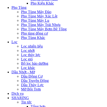
Phụ Kiện Khác
Phụ Tùng
Phụ Tùng Máy Đào
Phụ Tùng Máy Xúc Lật
Phụ Tùng Máy Lu
Phụ Tùng Máy Trải Nhựa
Phụ Tùng Máy Bơm Bê Tông
Phụ tùng động cơ
Phụ Tùng Khác
Lọc
Lọc nhiên liệu
Lọc nhớt
Lọc thủy lực
Lọc gió
Bộ lọc bảo dưỡng
Lọc khác
Dầu Nhớt - Mỡ
Dầu Động Cơ
Dầu Truyền Động
Dầu Thủy Lực
Mỡ Bôi Trơn
Dịch vụ
SHARING
Tin tức
Tổng hợp