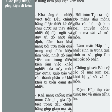
Các phụ tùng/
Không kèm phụ kiện kèm theo
phụ kiện đi kèm
- Khả năng chịu nhiệt
- Bôi trơn: Tạo ra một
vượt trội: Dầu chính
lớp màng dầu mỏng
hãng được thiết kế để
giữa các bề mặt kim
chịu được sự thay đổi
loại chuyển động,
nhiệt độ đột ngột và
giảm ma sát và mài
duy trì độ nhớt ổn
mòn.
định, đảm bảo khả
- Làm mát: Hấp thụ
năng bôi trơn hiệu quả
nhiệt sinh ra trong quá
trong mọi điều kiện
trình ma sát, giúp làm
làm việc, nhiệt độ làm
mát các bộ phận.
việc cao trong điều
kiện làm việc khắc
- Chống gỉ sét: Bảo vệ
nghiệt của máy móc
các bề mặt kim loại
xây dựng, giúp bảo vệ
khỏi bị gỉ sét và ăn
các thành phần cơ khí
mòn.
khỏi bị biến dạng do
nhiệt.
- Đệm: Hấp thụ các
xung lực và giảm tiếng
- Khả năng chống mài
ồn.
mòn: Các phụ gia đặc
biệt trong dầu chính
hãng giúp giảm ma sát,