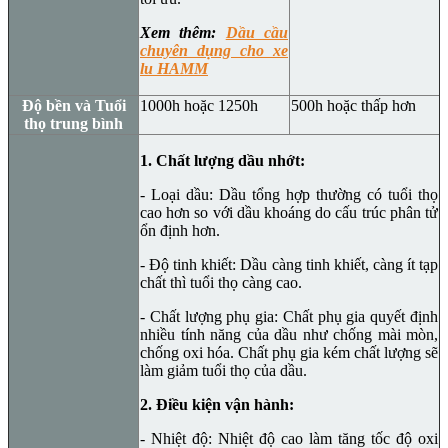
Xem thêm:
Dầu cầu
chuyên dụng cho xe
lu HAMM
Độ bền và Tuổi
1000h hoặc 1250h
500h hoặc thấp hơn
thọ trung bình
1. Chất lượng dầu nhớt:
- Loại dầu: Dầu tổng hợp thường có tuổi thọ
cao hơn so với dầu khoáng do cấu trúc phân tử
ổn định hơn.
- Độ tinh khiết: Dầu càng tinh khiết, càng ít tạp
chất thì tuổi thọ càng cao.
- Chất lượng phụ gia: Chất phụ gia quyết định
nhiều tính năng của dầu như chống mài mòn,
chống oxi hóa. Chất phụ gia kém chất lượng sẽ
làm giảm tuổi thọ của dầu.
2. Điều kiện vận hành:
- Nhiệt độ: Nhiệt độ cao làm tăng tốc độ oxi