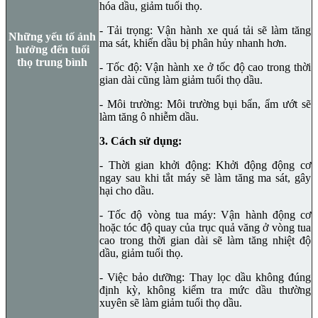
hóa dầu, giảm tuổi thọ.
- Tải trọng: Vận hành xe quá tải sẽ làm tăng
Những yếu tố ảnh
ma sát, khiến dầu bị phân hủy nhanh hơn.
hưởng đến tuổi
thọ trung bình
- Tốc độ: Vận hành xe ở tốc độ cao trong thời
gian dài cũng làm giảm tuổi thọ dầu.
- Môi trường: Môi trường bụi bẩn, ẩm ướt sẽ
làm tăng ô nhiễm dầu.
3. Cách sử dụng:
- Thời gian khởi động: Khởi động động cơ
ngay sau khi tắt máy sẽ làm tăng ma sát, gây
hại cho dầu.
- Tốc độ vòng tua máy: Vận hành động cơ
hoặc tóc độ quay của trục quả văng ở vòng tua
cao trong thời gian dài sẽ làm tăng nhiệt độ
dầu, giảm tuổi thọ.
- Việc bảo dưỡng: Thay lọc dầu không đúng
định kỳ, không kiểm tra mức dầu thường
xuyên sẽ làm giảm tuổi thọ dầu.