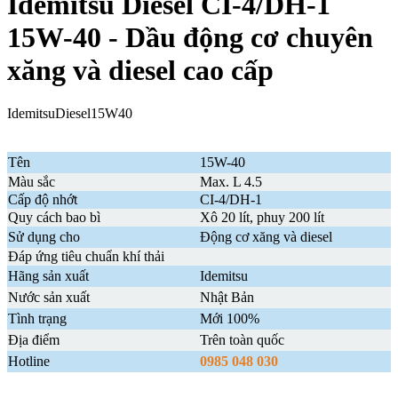
Idemitsu Diesel CI-4/DH-1
15W-40 - Dầu động cơ chuyên
xăng và diesel cao cấp
IdemitsuDiesel15W40
Tên
15W-40
Màu sắc
Max. L 4.5
Cấp độ nhớt
CI-4/DH-1
Quy cách bao bì
Xô 20 lít, phuy 200 lít
Sử dụng cho
Động cơ xăng và diesel
Đáp ứng tiêu chuẩn khí thải
Hãng sản xuất
Idemitsu
Nước sản xuất
Nhật Bản
Tình trạng
Mới 100%
Địa điểm
Trên toàn quốc
Hotline
0985 048 030