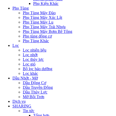
Phụ Kiện Khác
Phụ Tùng
Phụ Tùng Máy Đào
Phụ Tùng Máy Xúc Lật
Phụ Tùng Máy Lu
Phụ Tùng Máy Trải Nhựa
Phụ Tùng Máy Bơm Bê Tông
Phụ tùng động cơ
Phụ Tùng Khác
Lọc
Lọc nhiên liệu
Lọc nhớt
Lọc thủy lực
Lọc gió
Bộ lọc bảo dưỡng
Lọc khác
Dầu Nhớt - Mỡ
Dầu Động Cơ
Dầu Truyền Động
Dầu Thủy Lực
Mỡ Bôi Trơn
Dịch vụ
SHARING
Tin tức
Tổng hợp