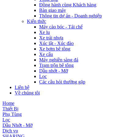
Đồng hành cùng Khách hàng
Bàn giao máy
Thông tin dự án - Doanh nghiệp
Kiến thức
Máy cào bóc - Tái chế
Xe lu
Xe trải nhựa
Xúc lật - Xúc đào
Xe bơm bê tông
Xe cẩu
Máy nghiền sàng đá
Trạm trộn bê tông
Dầu nhớt - Mỡ
Lọc
Các câu hỏi thường gặp
Liên hệ
Về chúng tôi
Home
Thiết Bị
Phụ Tùng
Lọc
Dầu Nhớt - Mỡ
Dịch vụ
SHARING