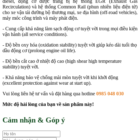
diesel, động cơ được trang bị hệ thống EGR (Exhaust Gas
Recirculation) và hệ thống Common Rail (phun nhiên liệu điện tử)
cho xe vận tải đường bộ thương mại, xe địa hình (off-road vehicles),
máy móc công trình và máy phát điện.
- Cung cấp khả năng làm sạch động cơ tuyệt vời trong mọi điều kiện
vận hành (all service conditions).
- Độ bền oxy hóa (oxidation stability) tuyệt vời giúp kéo dài tuổi thọ
dầu động cơ (prolong engine oil life).
- Độ bền cắt cao ở nhiệt độ cao (high shear high temperature
stability) tuyệt vời.
- Khả năng bảo vệ chống mài mòn tuyệt vời khi khởi động
(excellent protection against wear at start up).
Vui lòng liên hệ tư vấn và đặt hàng qua hotline
0985 048 030
Mức độ hài lòng của bạn về sản phẩm này!
Cảm nhận & Góp ý