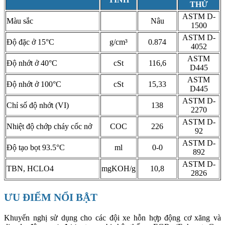
THỬ
ASTM D-
Màu sắc
Nâu
1500
ASTM D-
Độ đặc ở 15°C
g/cm³
0.874
4052
ASTM
Độ nhớt ở 40°C
cSt
116,6
D445
ASTM
Độ nhớt ở 100°C
cSt
15,33
D445
ASTM D-
Chỉ số độ nhớt (VI)
138
2270
ASTM D-
Nhiệt độ chớp cháy cốc nở
COC
226
92
ASTM D-
Độ tạo bọt 93.5°C
ml
0-0
892
ASTM D-
TBN, HCLO4
mgKOH/g
10,8
2826
ƯU ĐIỂM NỔI BẬT
Khuyến nghị sử dụng cho các đội xe hỗn hợp động cơ xăng và