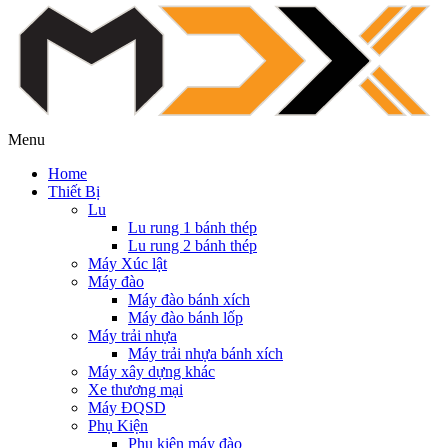
Menu
Home
Thiết Bị
Lu
Lu rung 1 bánh thép
Lu rung 2 bánh thép
Máy Xúc lật
Máy đào
Máy đào bánh xích
Máy đào bánh lốp
Máy trải nhựa
Máy trải nhựa bánh xích
Máy xây dựng khác
Xe thương mại
Máy ĐQSD
Phụ Kiện
Phụ kiện máy đào