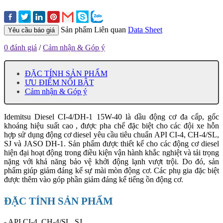
Sản phẩm Liên quan
Data Sheet
Yêu cầu báo giá
0 đánh giá
/
Cảm nhận & Góp ý
ĐẶC TÍNH SẢN PHẨM
ƯU ĐIỂM NỔI BẬT
Cảm nhận & Góp ý
Idemitsu Diesel CI-4/DH-1 15W-40 là dầu động cơ đa cấp, gốc
khoáng hiệu suất cao , được pha chế đặc biệt cho các đội xe hỗn
hợp sử dụng động cơ diesel yêu cầu tiêu chuẩn API CI-4, CH-4/SL,
SJ và JASO DH-1. Sản phẩm được thiết kế cho các động cơ diesel
hiện đại hoạt động trong điều kiện vận hành khắc nghiệt và tải trọng
nặng với khả năng bảo vệ khởi động lạnh vượt trội. Do đó, sản
phẩm giúp giảm đáng kể sự mài mòn động cơ. Các phụ gia đặc biệt
được thêm vào góp phần giảm đáng kể tiếng ồn động cơ.
ĐẶC TÍNH SẢN PHẨM
- API CI-4, CH-4/SL, SJ