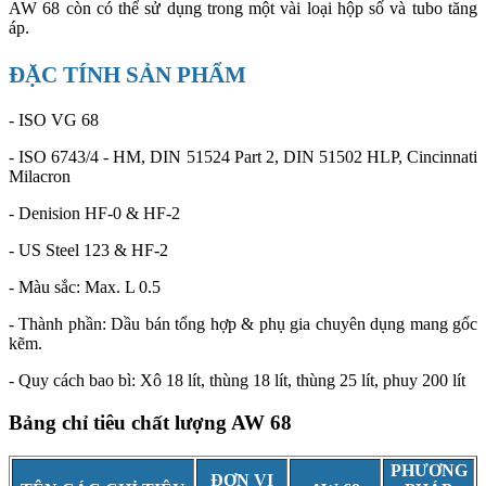
AW 68 còn có thể sử dụng trong một vài loại hộp số và tubo tăng
áp.
ĐẶC TÍNH SẢN PHẨM
- ISO VG 68
- ISO 6743/4 - HM, DIN 51524 Part 2, DIN 51502 HLP, Cincinnati
Milacron
- Denision HF-0 & HF-2
- US Steel 123 & HF-2
- Màu sắc: Max. L 0.5
- Thành phần: Dầu bán tổng hợp & phụ gia chuyên dụng mang gốc
kẽm.
- Quy cách bao bì: Xô 18 lít, thùng 18 lít, thùng 25 lít, phuy 200 lít
Bảng chỉ tiêu chất lượng AW 68
PHƯƠNG
ĐƠN VỊ