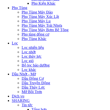
Phụ Kiện Khác
Phụ Tùng
Phụ Tùng Máy Đào
Phụ Tùng Máy Xúc Lật
Phụ Tùng Máy Lu
Phụ Tùng Máy Trải Nhựa
Phụ Tùng Máy Bơm Bê Tông
Phụ tùng động cơ
Phụ Tùng Khác
Lọc
Lọc nhiên liệu
Lọc nhớt
Lọc thủy lực
Lọc gió
Bộ lọc bảo dưỡng
Lọc khác
Dầu Nhớt - Mỡ
Dầu Động Cơ
Dầu Truyền Động
Dầu Thủy Lực
Mỡ Bôi Trơn
Dịch vụ
SHARING
Tin tức
Tổng hợp