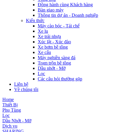
Đồng hành cùng Khách hàng
Bàn giao máy
Thông tin dự án - Doanh nghiệp
Kiến thức
Máy cào bóc - Tái chế
Xe lu
Xe trải nhựa
Xúc lật - Xúc đào
Xe bơm bê tông
Xe cẩu
Máy nghiền sàng đá
Trạm trộn bê tông
Dầu nhớt - Mỡ
Lọc
Các câu hỏi thường gặp
Liên hệ
Về chúng tôi
Home
Thiết Bị
Phụ Tùng
Lọc
Dầu Nhớt - Mỡ
Dịch vụ
SHARING