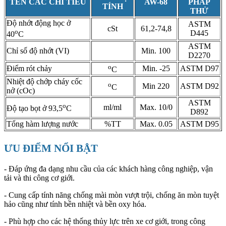
TÊN CÁC CHỈ TIÊU
AW-68
PHÁP
TÍNH
THỬ
Độ nhớt động học ở
ASTM
cSt
61,2-74,8
o
D445
40
C
ASTM
Chỉ số độ nhớt (VI)
Min. 100
D2270
o
Điểm rót chảy
Min. -25
ASTM D97
C
Nhiệt độ chớp cháy cốc
o
Min 220
ASTM D92
C
nở (cOc)
ASTM
o
ml/ml
Max. 10/0
Độ tạo bọt ở 93,5
C
D892
Tổng hàm lượng nước
%TT
Max. 0.05
ASTM D95
ƯU ĐIỂM NỔI BẬT
- Đáp ứng đa dạng nhu cầu của các khách hàng công nghiệp, vận
tải và thi công cơ giới.
- Cung cấp tính năng chống mài mòn vượt trội, chống ăn mòn tuyệt
hảo cũng như tính bền nhiệt và bền oxy hóa.
- Phù hợp cho các hệ thống thủy lực trên xe cơ giới, trong công