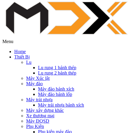
Menu
Home
Thiết Bị
Lu
Lu rung 1 bánh thép
Lu rung 2 bánh thép
Máy Xúc lật
Máy đào
Máy đào bánh xích
Máy đào bánh lốp
Máy trải nhựa
Máy trải nhựa bánh xích
Máy xây dựng khác
Xe thương mại
Máy ĐQSD
Phụ Kiện
Phụ kiện máy đào