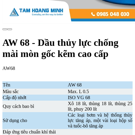
AW 68 - Dầu thủy lực chống
mài mòn gốc kẽm cao cấp
AW68
Tên
AW 68
Màu sắc
Max. L 0.5
Cấp độ nhớt
ISO VG 68
Xô 18 lít, thùng 18 lít, thùng 25
Quy cách bao bì
lít, phuy 200 lít
Các loại bơm và hệ thống thủy
Sử dụng cho
lực tăng áp, một vài loại hộp số
và tuốc-bô tăng áp
Đáp ứng tiêu chuẩn khí thải