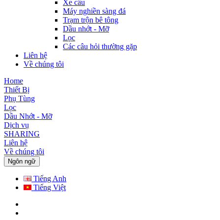
Xe cẩu
Máy nghiền sàng đá
Trạm trộn bê tông
Dầu nhớt - Mỡ
Lọc
Các câu hỏi thường gặp
Liên hệ
Về chúng tôi
Home
Thiết Bị
Phụ Tùng
Lọc
Dầu Nhớt - Mỡ
Dịch vụ
SHARING
Liên hệ
Về chúng tôi
Ngôn ngữ
Tiếng Anh
Tiếng Việt