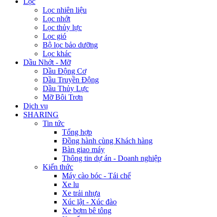
Lọc
Lọc nhiên liệu
Lọc nhớt
Lọc thủy lực
Lọc gió
Bộ lọc bảo dưỡng
Lọc khác
Dầu Nhớt - Mỡ
Dầu Động Cơ
Dầu Truyền Động
Dầu Thủy Lực
Mỡ Bôi Trơn
Dịch vụ
SHARING
Tin tức
Tổng hợp
Đồng hành cùng Khách hàng
Bàn giao máy
Thông tin dự án - Doanh nghiệp
Kiến thức
Máy cào bóc - Tái chế
Xe lu
Xe trải nhựa
Xúc lật - Xúc đào
Xe bơm bê tông