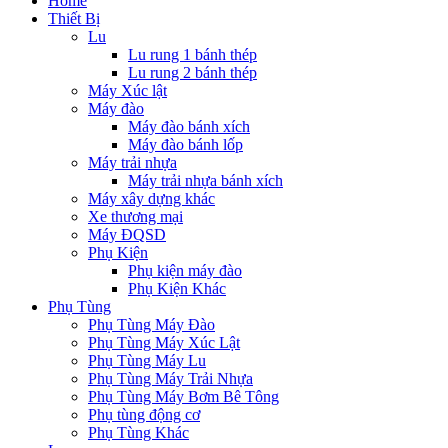
Home
Thiết Bị
Lu
Lu rung 1 bánh thép
Lu rung 2 bánh thép
Máy Xúc lật
Máy đào
Máy đào bánh xích
Máy đào bánh lốp
Máy trải nhựa
Máy trải nhựa bánh xích
Máy xây dựng khác
Xe thương mại
Máy ĐQSD
Phụ Kiện
Phụ kiện máy đào
Phụ Kiện Khác
Phụ Tùng
Phụ Tùng Máy Đào
Phụ Tùng Máy Xúc Lật
Phụ Tùng Máy Lu
Phụ Tùng Máy Trải Nhựa
Phụ Tùng Máy Bơm Bê Tông
Phụ tùng động cơ
Phụ Tùng Khác