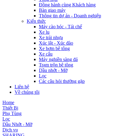
Đồng hành cùng Khách hàng
Bàn giao máy
Thông tin dự án - Doanh nghiệp
Kiến thức
Máy cào bóc - Tái chế
Xe lu
Xe trải nhựa
Xúc lật - Xúc đào
Xe bơm bê tông
Xe cẩu
Máy nghiền sàng đá
Trạm trộn bê tông
Dầu nhớt - Mỡ
Lọc
Các câu hỏi thường gặp
Liên hệ
Về chúng tôi
Home
Thiết Bị
Phụ Tùng
Lọc
Dầu Nhớt - Mỡ
Dịch vụ
SHARING