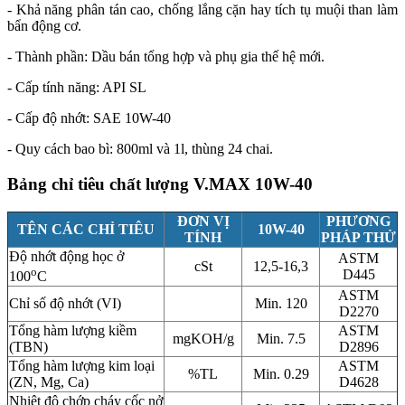
- Khả năng phân tán cao, chống lắng cặn hay tích tụ muội than làm
bẩn động cơ.
- Thành phần: Dầu bán tổng hợp và phụ gia thế hệ mới.
- Cấp tính năng: API SL
- Cấp độ nhớt: SAE 10W-40
- Quy cách bao bì: 800ml và 1l, thùng 24 chai.
Bảng chỉ tiêu chất lượng V.MAX 10W-40
ĐƠN VỊ
PHƯƠNG
TÊN CÁC CHỈ TIÊU
10W-40
TÍNH
PHÁP THỬ
Độ nhớt động học ở
ASTM
cSt
12,5-16,3
o
D445
100
C
ASTM
Chỉ số độ nhớt (VI)
Min. 120
D2270
Tổng hàm lượng kiềm
ASTM
mgKOH/g
Min. 7.5
(TBN)
D2896
Tổng hàm lượng kim loại
ASTM
%TL
Min. 0.29
(ZN, Mg, Ca)
D4628
Nhiệt độ chớp cháy cốc nở