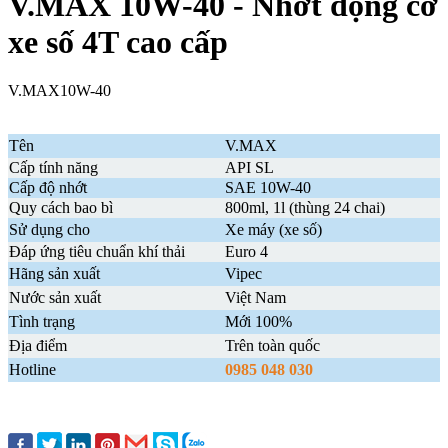
V.MAX 10W-40 - Nhớt động cơ
xe số 4T cao cấp
V.MAX10W-40
Tên
V.MAX
Cấp tính năng
API SL
Cấp độ nhớt
SAE 10W-40
Quy cách bao bì
800ml, 1l (thùng 24 chai)
Sử dụng cho
Xe máy (xe số)
Đáp ứng tiêu chuẩn khí thải
Euro 4
Hãng sản xuất
Vipec
Nước sản xuất
Việt Nam
Tình trạng
Mới 100%
Địa điểm
Trên toàn quốc
Hotline
0985 048 030