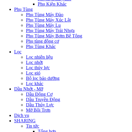
Phụ Kiện Khác
Phụ Tùng
Phụ Tùng Máy Đào
Phụ Tùng Máy Xúc Lật
Phụ Tùng Máy Lu
Phụ Tùng Máy Trải Nhựa
Phụ Tùng Máy Bơm Bê Tông
Phụ tùng động cơ
Phụ Tùng Khác
Lọc
Lọc nhiên liệu
Lọc nhớt
Lọc thủy lực
Lọc gió
Bộ lọc bảo dưỡng
Lọc khác
Dầu Nhớt - Mỡ
Dầu Động Cơ
Dầu Truyền Động
Dầu Thủy Lực
Mỡ Bôi Trơn
Dịch vụ
SHARING
Tin tức
Tổng hợp