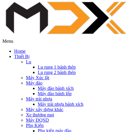
Menu
Home
Thiết Bị
Lu
Lu rung 1 bánh thép
Lu rung 2 bánh thép
Máy Xúc lật
Máy đào
Máy đào bánh xích
Máy đào bánh lốp
Máy trải nhựa
Máy trải nhựa bánh xích
Máy xây dựng khác
Xe thương mại
Máy ĐQSD
Phụ Kiện
Phụ kiện máy đào