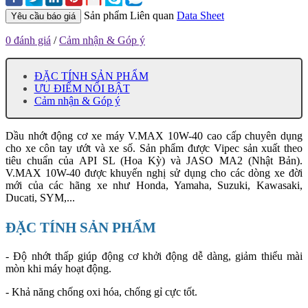
Sản phẩm Liên quan
Data Sheet
Yêu cầu báo giá
0 đánh giá
/
Cảm nhận & Góp ý
ĐẶC TÍNH SẢN PHẨM
ƯU ĐIỂM NỔI BẬT
Cảm nhận & Góp ý
Dầu nhớt động cơ xe máy V.MAX 10W-40 cao cấp chuyên dụng
cho xe côn tay ướt và xe số. Sản phẩm được Vipec sản xuất theo
tiêu chuẩn của API SL (Hoa Kỳ) và JASO MA2 (Nhật Bản).
V.MAX 10W-40 được khuyến nghị sử dụng cho các dòng xe đời
mới của các hãng xe như Honda, Yamaha, Suzuki, Kawasaki,
Ducati, SYM,...
ĐẶC TÍNH SẢN PHẨM
- Độ nhớt thấp giúp động cơ khởi động dễ dàng, giảm thiểu mài
mòn khi máy hoạt động.
- Khả năng chống oxi hóa, chống gỉ cực tốt.