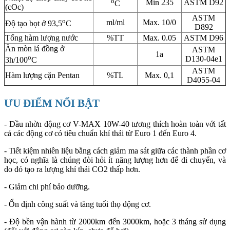
o
Min 235
ASTM D92
C
(cOc)
ASTM
o
ml/ml
Max. 10/0
Độ tạo bọt ở 93,5
C
D892
Tổng hàm lượng nước
%TT
Max. 0.05
ASTM D96
Ăn mòn lá đồng ở
ASTM
1a
o
D130-04e1
3h/100
C
ASTM
Hàm lượng cặn Pentan
%TL
Max. 0,1
D4055-04
ƯU ĐIỂM NỔI BẬT
- Dầu nhờn động cơ V-MAX 10W-40 tương thích hoàn toàn với tất
cả các động cơ có tiêu chuẩn khí thải từ Euro 1 đến Euro 4.
- Tiết kiệm nhiên liệu bằng cách giảm ma sát giữa các thành phần cơ
học, có nghĩa là chúng đòi hỏi ít năng lượng hơn để di chuyển, và
do đó tạo ra lượng khí thải CO2 thấp hơn.
- Giảm chi phí bảo dưỡng.
- Ổn định công suất và tăng tuổi thọ động cơ.
- Độ bền vận hành từ 2000km đến 3000km, hoặc 3 tháng sử dụng