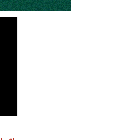
Ú TÀI