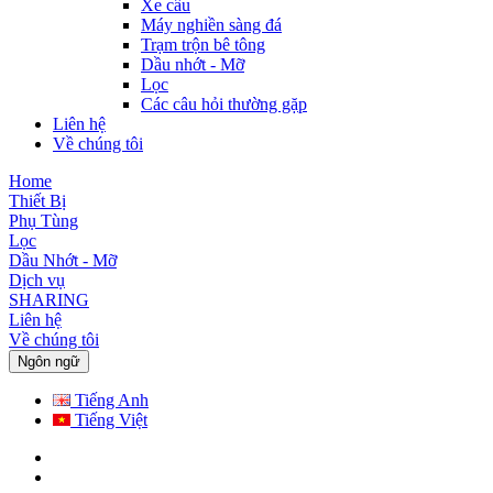
Xe cẩu
Máy nghiền sàng đá
Trạm trộn bê tông
Dầu nhớt - Mỡ
Lọc
Các câu hỏi thường gặp
Liên hệ
Về chúng tôi
Home
Thiết Bị
Phụ Tùng
Lọc
Dầu Nhớt - Mỡ
Dịch vụ
SHARING
Liên hệ
Về chúng tôi
Ngôn ngữ
Tiếng Anh
Tiếng Việt