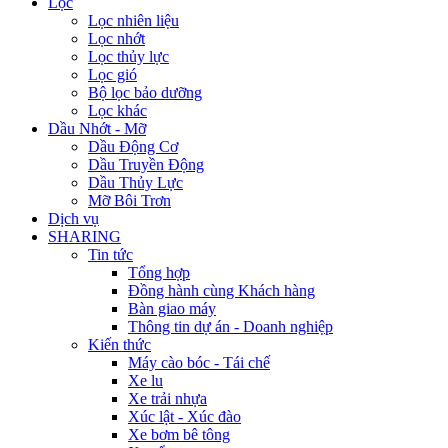
Lọc
Lọc nhiên liệu
Lọc nhớt
Lọc thủy lực
Lọc gió
Bộ lọc bảo dưỡng
Lọc khác
Dầu Nhớt - Mỡ
Dầu Động Cơ
Dầu Truyền Động
Dầu Thủy Lực
Mỡ Bôi Trơn
Dịch vụ
SHARING
Tin tức
Tổng hợp
Đồng hành cùng Khách hàng
Bàn giao máy
Thông tin dự án - Doanh nghiệp
Kiến thức
Máy cào bóc - Tái chế
Xe lu
Xe trải nhựa
Xúc lật - Xúc đào
Xe bơm bê tông