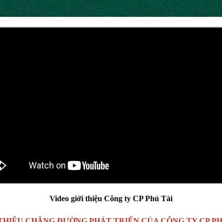
Video giới thiệu Công ty CP Phú Tài
 THIỆU CHẶNG ĐƯỜNG PHÁT TRIỂN CỦA CÔNG TY CP PH