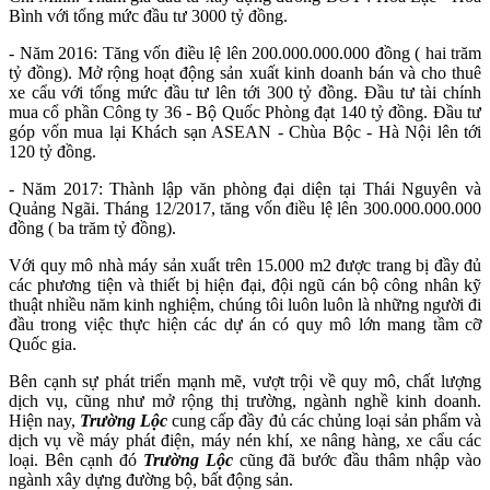
Bình với tổng mức đầu tư 3000 tỷ đồng.
- Năm 2016: Tăng vốn điều lệ lên 200.000.000.000 đồng ( hai trăm
tỷ đồng). Mở rộng hoạt động sản xuất kinh doanh bán và cho thuê
xe cẩu với tổng mức đầu tư lên tới 300 tỷ đồng. Đầu tư tài chính
mua cổ phần Công ty 36 - Bộ Quốc Phòng đạt 140 tỷ đồng. Đầu tư
góp vốn mua lại Khách sạn ASEAN - Chùa Bộc - Hà Nội lên tới
120 tỷ đồng.
- Năm 2017: Thành lập văn phòng đại diện tại Thái Nguyên và
Quảng Ngãi. Tháng 12/2017, tăng vốn điều lệ lên 300.000.000.000
đồng ( ba trăm tỷ đồng).
Với quy mô nhà máy sản xuất trên 15.000 m2 được trang bị đầy đủ
các phương tiện và thiết bị hiện đại, đội ngũ cán bộ công nhân kỹ
thuật nhiều năm kinh nghiệm, chúng tôi luôn luôn là những người đi
đầu trong việc thực hiện các dự án có quy mô lớn mang tầm cỡ
Quốc gia.
Bên cạnh sự phát triển mạnh mẽ, vượt trội về quy mô, chất lượng
dịch vụ, cũng như mở rộng thị trường, ngành nghề kinh doanh.
Hiện nay,
Trường Lộc
cung cấp đầy đủ các chủng loại sản phẩm và
dịch vụ về máy phát điện, máy nén khí, xe nâng hàng, xe cẩu các
loại. Bên cạnh đó
Trường Lộc
cũng đã bước đầu thâm nhập vào
ngành xây dựng đường bộ, bất động sản.