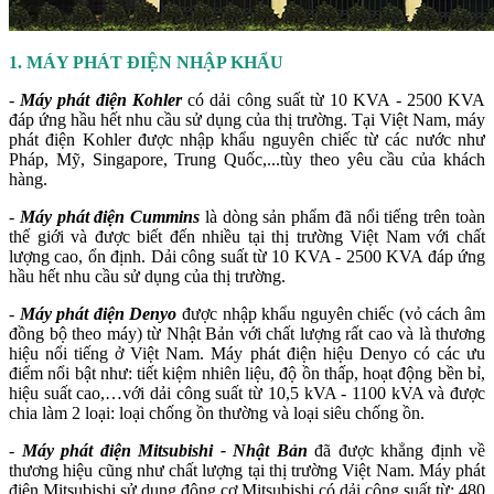
1. MÁY PHÁT ĐIỆN NHẬP KHẨU
-
Máy phát điện Kohler
có dải công suất từ 10 KVA - 2500 KVA
đáp ứng hầu hết nhu cầu sử dụng của thị trường. Tại Việt Nam, máy
phát điện Kohler được nhập khẩu nguyên chiếc từ các nước như
Pháp, Mỹ, Singapore, Trung Quốc,...tùy theo yêu cầu của khách
hàng.
-
Máy phát điện Cummins
là dòng sản phẩm đã nổi tiếng trên toàn
thế giới và được biết đến nhiều tại thị trường Việt Nam với chất
lượng cao, ổn định. Dải công suất từ 10 KVA - 2500 KVA đáp ứng
hầu hết nhu cầu sử dụng của thị trường.
-
Máy phát điện Denyo
được nhập khẩu nguyên chiếc (vỏ cách âm
đồng bộ theo máy) từ Nhật Bản với chất lượng rất cao và là thương
hiệu nổi tiếng ở Việt Nam. Máy phát điện hiệu Denyo có các ưu
điểm nổi bật như: tiết kiệm nhiên liệu, độ ồn thấp, hoạt động bền bỉ,
hiệu suất cao,…với dải công suất từ 10,5 kVA - 1100 kVA và được
chia làm 2 loại: loại chống ồn thường và loại siêu chống ồn.
-
Máy phát điện Mitsubishi - Nhật Bản
đã được khẳng định về
thương hiệu cũng như chất lượng tại thị trường Việt Nam. Máy phát
điện Mitsubishi sử dụng động cơ Mitsubishi có dải công suất từ: 480