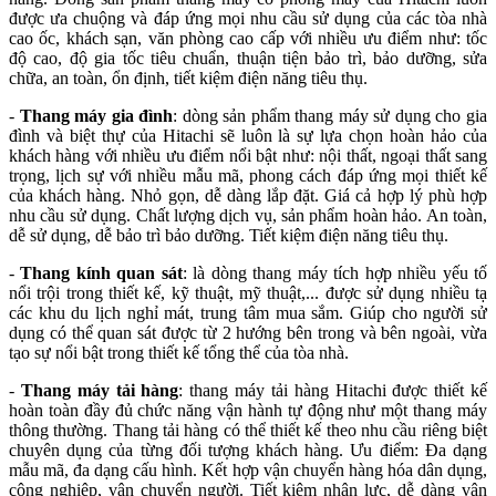
được ưa chuộng và đáp ứng mọi nhu cầu sử dụng của các tòa nhà
cao ốc, khách sạn, văn phòng cao cấp với nhiều ưu điểm như: tốc
độ cao, độ gia tốc tiêu chuẩn, thuận tiện bảo trì, bảo dưỡng, sửa
chữa, an toàn, ổn định, tiết kiệm điện năng tiêu thụ.
-
Thang máy gia đình
: dòng sản phẩm thang máy sử dụng cho gia
đình và biệt thự của Hitachi sẽ luôn là sự lựa chọn hoàn hảo của
khách hàng với nhiều ưu điểm nổi bật như: nội thất, ngoại thất sang
trọng, lịch sự với nhiều mẫu mã, phong cách đáp ứng mọi thiết kế
của khách hàng. Nhỏ gọn, dễ dàng lắp đặt. Giá cả hợp lý phù hợp
nhu cầu sử dụng. Chất lượng dịch vụ, sản phẩm hoàn hảo. An toàn,
dễ sử dụng, dễ bảo trì bảo dưỡng. Tiết kiệm điện năng tiêu thụ.
-
Thang kính quan sát
: là dòng thang máy tích hợp nhiều yếu tố
nổi trội trong thiết kế, kỹ thuật, mỹ thuật,... được sử dụng nhiều tạ
các khu du lịch nghỉ mát, trung tâm mua sắm. Giúp cho người sử
dụng có thể quan sát được từ 2 hướng bên trong và bên ngoài, vừa
tạo sự nổi bật trong thiết kế tổng thể của tòa nhà.
-
Thang máy tải hàng
: thang máy tải hàng Hitachi được thiết kế
hoàn toàn đầy đủ chức năng vận hành tự động như một thang máy
thông thường. Thang tải hàng có thể thiết kế theo nhu cầu riêng biệt
chuyên dụng của từng đối tượng khách hàng. Ưu điểm: Đa dạng
mẫu mã, đa dạng cấu hình. Kết hợp vận chuyển hàng hóa dân dụng,
công nghiệp, vận chuyển người. Tiết kiệm nhân lực, dễ dàng vận