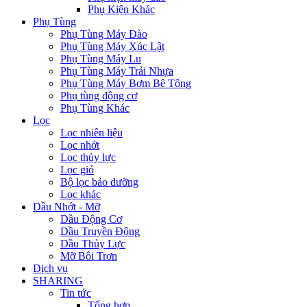
Phụ Kiện Khác
Phụ Tùng
Phụ Tùng Máy Đào
Phụ Tùng Máy Xúc Lật
Phụ Tùng Máy Lu
Phụ Tùng Máy Trải Nhựa
Phụ Tùng Máy Bơm Bê Tông
Phụ tùng động cơ
Phụ Tùng Khác
Lọc
Lọc nhiên liệu
Lọc nhớt
Lọc thủy lực
Lọc gió
Bộ lọc bảo dưỡng
Lọc khác
Dầu Nhớt - Mỡ
Dầu Động Cơ
Dầu Truyền Động
Dầu Thủy Lực
Mỡ Bôi Trơn
Dịch vụ
SHARING
Tin tức
Tổng hợp