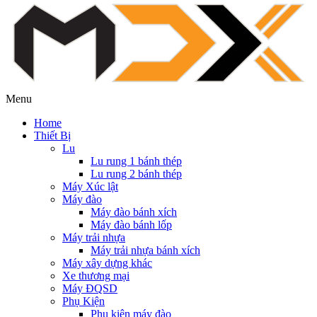
Menu
Home
Thiết Bị
Lu
Lu rung 1 bánh thép
Lu rung 2 bánh thép
Máy Xúc lật
Máy đào
Máy đào bánh xích
Máy đào bánh lốp
Máy trải nhựa
Máy trải nhựa bánh xích
Máy xây dựng khác
Xe thương mại
Máy ĐQSD
Phụ Kiện
Phụ kiện máy đào