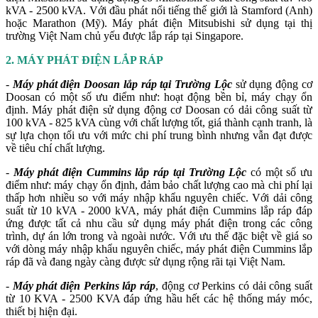
kVA - 2500 kVA. Với đầu phát nổi tiếng thế giới là Stamford (Anh)
hoặc Marathon (Mỹ). Máy phát điện Mitsubishi sử dụng tại thị
trường Việt Nam chủ yếu được lắp ráp tại Singapore.
2. MÁY PHÁT ĐIỆN LẮP RÁP
-
Máy phát điện Doosan lắp ráp tại Trường Lộc
sử dụng động cơ
Doosan có một số ưu điểm như: hoạt động bền bỉ, máy chạy ổn
định. Máy phát điện sử dụng động cơ Doosan có dải công suất từ
100 kVA - 825 kVA cùng với chất lượng tốt, giá thành cạnh tranh, là
sự lựa chọn tối ưu với mức chi phí trung bình nhưng vẫn đạt được
về tiêu chí chất lượng.
-
Máy phát điện Cummins lắp ráp tại Trường Lộc
có một số ưu
điểm như: máy chạy ổn định, đảm bảo chất lượng cao mà chi phí lại
thấp hơn nhiều so với máy nhập khẩu nguyên chiếc. Với dải công
suất từ 10 kVA - 2000 kVA, máy phát điện Cummins lắp ráp đáp
ứng được tất cả nhu cầu sử dụng máy phát điện trong các công
trình, dự án lớn trong và ngoài nước. Với ưu thế đặc biệt về giá so
với dòng máy nhập khẩu nguyên chiếc, máy phát điện Cummins lắp
ráp đã và đang ngày càng được sử dụng rộng rãi tại Việt Nam.
-
Máy phát điện Perkins lắp ráp
, động cơ Perkins có dải công suất
từ 10 KVA - 2500 KVA đáp ứng hầu hết các hệ thống máy móc,
thiết bị hiện đại.