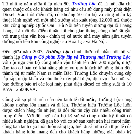
Từ những năm giữa thập niên 80,
Trường Lộc
đã là một địa chỉ
quen thuộc của các khách hàng có nhu cầu sử dụng máy phát điện
Diesel. Vào thời điểm đó, có khoảng 50 cán bộ và công nhân kỹ
thuật lành nghề với một nhà xưởng sản xuất rộng 12.000 m2 thuộc
khu công nghiệp Quốc Oai - Hà Nội trên tuyến đường đại lộ Thăng
Long. Là một địa điểm thuận lợi cho giao thông cũng như rất gần
với trung tâm văn hoá - chính trị cả nước nhà máy nằm giữa tuyến
đường nối liền khu công nghệ cao Hoà Lạc và Hà Nội.
Đến giữa năm 2003,
Trường Lộc
chính thức cổ phần nội bộ và
thành lập
Công ty Cổ phần Xây lắp và Thương mại Trường Lộc
,
với đội ngũ cán bộ công nhân vận hành lên đến 200 người, được
đào tạo cơ bản có khả năng phục vụ quý khách từ nông thôn đến
thành thị từ miền Nam ra miền Bắc. Trường Lộc chuyên cung cấp
lắp ráp, nhập khẩu và cho thuê máy phát điện, dịch vụ sửa chữa và
bảo dưỡng bảo trì các loại máy phát điện diesel có công suất từ 10
KVA - 2500KVA.
Cùng với sự phát triển của nền kinh tế đất nước, Trường Lộc cũng
không ngừng lớn mạnh và đi lên. Thương hiệu Trường Lộc luôn
được khách hàng tín nhiệm, là đối tác tin cậy của nhiều công trình
trọng điểm. Với đội ngũ cán bộ kỹ sư và công nhân kỹ thuật có
nhiều kinh nghiệm, đã gắn bó với cơ sở sản xuất trên hai mươi năm,
cùng ban lãnh đạo luôn luôn sáng tạo, biết đi sát nhu cầu thực tế của
khách hàng luôn mang đến cho khách hàng những giải pháp kỹ