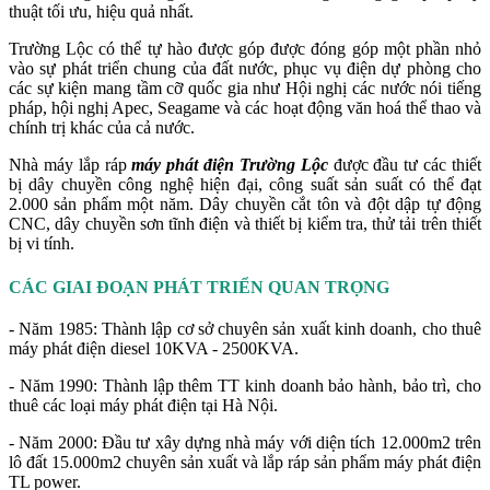
thuật tối ưu, hiệu quả nhất.
Trường Lộc có thể tự hào được góp được đóng góp một phần nhỏ
vào sự phát triển chung của đất nước, phục vụ điện dự phòng cho
các sự kiện mang tầm cỡ quốc gia như Hội nghị các nước nói tiếng
pháp, hội nghị Apec, Seagame và các hoạt động văn hoá thể thao và
chính trị khác của cả nước.
Nhà máy lắp ráp
máy phát điện Trường Lộc
được đầu tư các thiết
bị dây chuyền công nghệ hiện đại, công suất sản suất có thể đạt
2.000 sản phẩm một năm. Dây chuyền cắt tôn và đột dập tự động
CNC, dây chuyền sơn tĩnh điện và thiết bị kiểm tra, thử tải trên thiết
bị vi tính.
CÁC GIAI ĐOẠN PHÁT TRIỂN QUAN TRỌNG
- Năm 1985: Thành lập cơ sở chuyên sản xuất kinh doanh, cho thuê
máy phát điện diesel 10KVA - 2500KVA.
- Năm 1990: Thành lập thêm TT kinh doanh bảo hành, bảo trì, cho
thuê các loại máy phát điện tại Hà Nội.
- Năm 2000: Đầu tư xây dựng nhà máy với diện tích 12.000m2 trên
lô đất 15.000m2 chuyên sản xuất và lắp ráp sản phẩm máy phát điện
TL power.