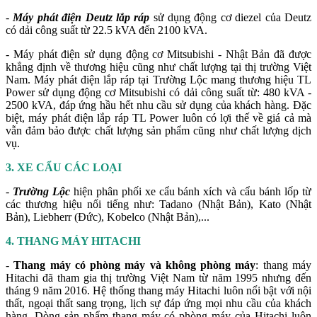
-
Máy phát điện Deutz lắp ráp
sử dụng động cơ diezel của Deutz
có dải công suất từ 22.5 kVA đến 2100 kVA.
- Máy phát điện sử dụng động cơ Mitsubishi - Nhật Bản đã được
khẳng định về thương hiệu cũng như chất lượng tại thị trường Việt
Nam. Máy phát điện lắp ráp tại Trường Lộc mang thương hiệu TL
Power sử dụng động cơ Mitsubishi có dải công suất từ: 480 kVA -
2500 kVA, đáp ứng hầu hết nhu cầu sử dụng của khách hàng. Đặc
biệt, máy phát điện lắp ráp TL Power luôn có lợi thế về giá cả mà
vẫn đảm bảo được chất lượng sản phẩm cũng như chất lượng dịch
vụ.
3. XE CẨU CÁC LOẠI
-
Trường Lộc
hiện phân phối xe cẩu bánh xích và cẩu bánh lốp từ
các thương hiệu nổi tiếng như: Tadano (Nhật Bản), Kato (Nhật
Bản), Liebherr (Đức), Kobelco (Nhật Bản),...
4. THANG MÁY HITACHI
-
Thang máy có phòng máy và không phòng máy
: thang máy
Hitachi đã tham gia thị trường Việt Nam từ năm 1995 nhưng đến
tháng 9 năm 2016. Hệ thống thang máy Hitachi luôn nổi bật với nội
thất, ngoại thất sang trọng, lịch sự đáp ứng mọi nhu cầu của khách
hàng. Dòng sản phẩm thang máy có phòng máy của Hitachi luôn