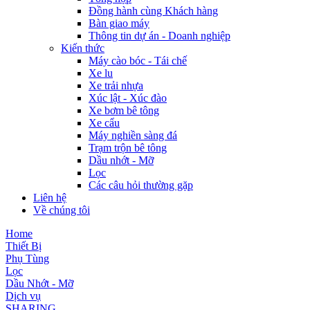
Đồng hành cùng Khách hàng
Bàn giao máy
Thông tin dự án - Doanh nghiệp
Kiến thức
Máy cào bóc - Tái chế
Xe lu
Xe trải nhựa
Xúc lật - Xúc đào
Xe bơm bê tông
Xe cẩu
Máy nghiền sàng đá
Trạm trộn bê tông
Dầu nhớt - Mỡ
Lọc
Các câu hỏi thường gặp
Liên hệ
Về chúng tôi
Home
Thiết Bị
Phụ Tùng
Lọc
Dầu Nhớt - Mỡ
Dịch vụ
SHARING