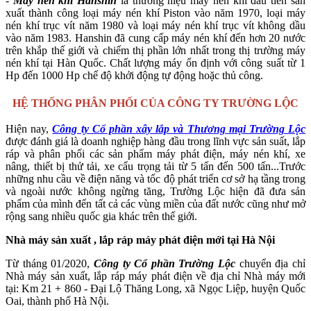
-
Máy nén khí Hanshin
là thương hiệu máy nén khí đầu tiên sản
xuất thành công loại máy nén khí Piston vào năm 1970, loại máy
nén khí trục vít năm 1980 và loại máy nén khí trục vít không dầu
vào năm 1983. Hanshin đã cung cấp máy nén khí đến hơn 20 nước
trên khắp thế giới và chiếm thị phần lớn nhất trong thị trường máy
nén khí tại Hàn Quốc. Chất lượng máy ổn định với công suất từ 1
Hp đến 1000 Hp chế độ khởi động tự động hoặc thủ công.
HỆ THỐNG PHÂN PHỐI CỦA CÔNG TY TRƯỜNG LỘC
Hiện nay,
Công ty Cổ phần xây lắp và Thương mại Trường Lộc
được đánh giá là doanh nghiệp hàng đầu trong lĩnh vực sản suất, lắp
ráp và phân phối các sản phẩm máy phát điện, máy nén khí, xe
nâng, thiết bị thử tải, xe cẩu trọng tải từ 5 tấn đến 500 tấn...Trước
những nhu cầu về điện năng và tốc độ phát triển cơ sở hạ tầng trong
và ngoài nước không ngừng tăng, Trường Lộc hiện đã đưa sản
phẩm của mình đến tất cả các vùng miền của đất nước cũng như mở
rộng sang nhiều quốc gia khác trên thế giới.
Nhà máy sản xuất , lắp ráp máy phát điện mới tại Hà Nội
Từ tháng 01/2020,
Công ty Cổ phần Trường Lộc
chuyển địa chỉ
Nhà máy sản xuất, lắp ráp máy phát điện về địa chỉ Nhà máy mới
tại: Km 21 + 860 - Đại Lộ Thăng Long, xã Ngọc Liệp, huyện Quốc
Oai, thành phố Hà Nội.