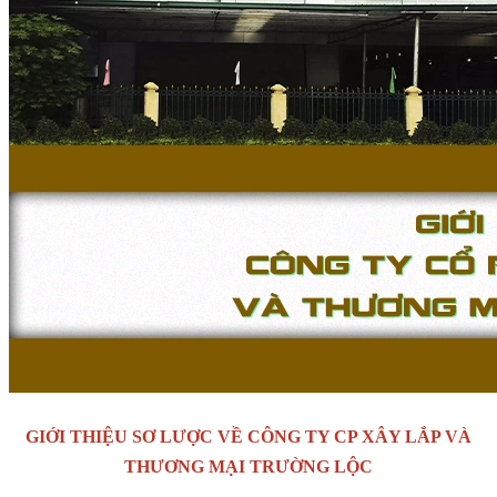
GIỚI THIỆU SƠ LƯỢC VỀ CÔNG TY CP XÂY LẮP VÀ
THƯƠNG MẠI TRƯỜNG LỘC