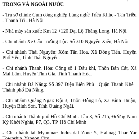
TRONG VÀ NGOÀI NƯỚC
- Trụ sở chính: Cụm công nghiệp Làng nghề Triều Khúc - Tân Triều
- Thanh Trì - Hà Nội
- Nhà máy sản xuất: Km 12 +120 Đại Lộ Thăng Long, Hà Nội.
- Chi nhánh Xe Cẩu Trường Lộc: Số 310 Nguyễn Xiển, Hà Nội
- Chi nhánh Thái Nguyên: Xóm Tân Hoa, Xã Đồng Tiến, Huyện
Phổ Yên, Tỉnh Thái Nguyên.
- Chi nhánh Thanh Hóa: Cổng số 1 Dầu khí, Thôn Bản Cát, Xã
Mai Lâm, Huyện Tĩnh Gia, Tỉnh Thanh Hóa.
- Chi nhánh Đà Nẵng: Số 397 Điện Biên Phủ - Quận Thanh Khê -
Thành phố Đà Nẵng.
- Chi nhánh Quảng Ngãi: Đội 3, Thôn Đông Lỗ, Xã Bình Thuận,
Huyện Bình Sơn, Tỉnh Quảng Ngãi.
- Chi nhánh Thành phố Hồ Chí Minh: Lầu 3, Số 215, Đường Nam
Kỳ Khởi Nghĩa, P7, Q3, TP. Hồ Chí Minh
- Chi nhánh tại Myanmar: Industrial Zone 5, Halinag Thar Yar
Township, Yangon City.