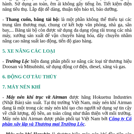
hành. Sử dụng an toàn, êm ái không gây tiếng ồn. Tiết kiệm điện
năng tiêu thụ. Lắp đặt dễ dàng, thuận tiện bảo trì, bảo dưỡng.
-
Thang cuốn, băng tải hộ:
là một phần không thể thiếu tại các
trung tâm thương mại, chung cư kết hợp văn phòng, nhà ga, sân
bay,... Băng tải bộ còn được sử dụng đa dạng rộng rãi trong các nhà
máy, xưởng sản xuất để vận chuyển hàng hóa, dây chuyền nhằm
nâng cao năng suất lao động, tiến độ giao hàng.
5. XE NÂNG CÁC LOẠI
-
Trường Lộc
hiện đang phân phối xe nâng các loại từ thương hiệu
Doosan và Mitsubishi, sử dụng động cơ điện, diesel, xăng và gas.
6. ĐỘNG CƠ TÀU THỦY
7. MÁY NÉN KHÍ
-
Máy nén khí trục vít Airman
được hãng Hokuetsu Industries
(Nhật Bản) sản xuất. Tại thị trường Việt Nam, máy nén khí Airman
đang là một trong các máy nén khí tạo cho người sử dụng sự tin cậy
về chất lượng, độ bền, an toàn cũng như thân thiện với môi trường.
Máy nén khí Airman được phân phối tại Việt Nam bởi
Công ty Cổ
phần xây lắp và Thương mại Trường Lộc
.