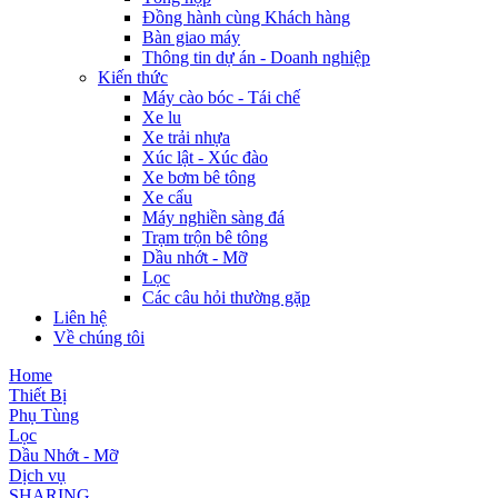
Đồng hành cùng Khách hàng
Bàn giao máy
Thông tin dự án - Doanh nghiệp
Kiến thức
Máy cào bóc - Tái chế
Xe lu
Xe trải nhựa
Xúc lật - Xúc đào
Xe bơm bê tông
Xe cẩu
Máy nghiền sàng đá
Trạm trộn bê tông
Dầu nhớt - Mỡ
Lọc
Các câu hỏi thường gặp
Liên hệ
Về chúng tôi
Home
Thiết Bị
Phụ Tùng
Lọc
Dầu Nhớt - Mỡ
Dịch vụ
SHARING