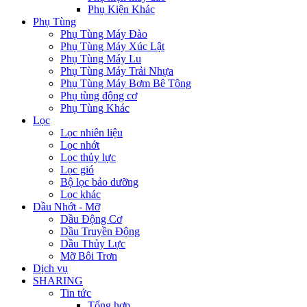
Phụ Kiện Khác
Phụ Tùng
Phụ Tùng Máy Đào
Phụ Tùng Máy Xúc Lật
Phụ Tùng Máy Lu
Phụ Tùng Máy Trải Nhựa
Phụ Tùng Máy Bơm Bê Tông
Phụ tùng động cơ
Phụ Tùng Khác
Lọc
Lọc nhiên liệu
Lọc nhớt
Lọc thủy lực
Lọc gió
Bộ lọc bảo dưỡng
Lọc khác
Dầu Nhớt - Mỡ
Dầu Động Cơ
Dầu Truyền Động
Dầu Thủy Lực
Mỡ Bôi Trơn
Dịch vụ
SHARING
Tin tức
Tổng hợp