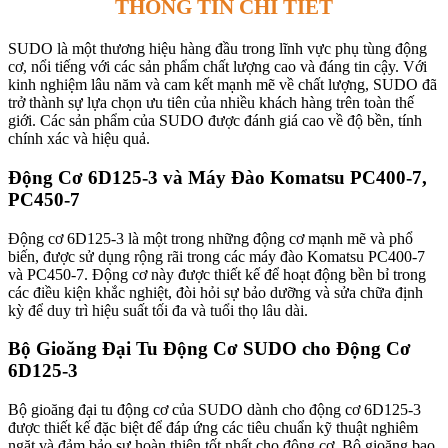
THÔNG TIN CHI TIẾT
SUDO là một thương hiệu hàng đầu trong lĩnh vực phụ tùng động
cơ, nổi tiếng với các sản phẩm chất lượng cao và đáng tin cậy. Với
kinh nghiệm lâu năm và cam kết mạnh mẽ về chất lượng, SUDO đã
trở thành sự lựa chọn ưu tiên của nhiều khách hàng trên toàn thế
giới. Các sản phẩm của SUDO được đánh giá cao về độ bền, tính
chính xác và hiệu quả.
Động Cơ 6D125-3 và Máy Đào Komatsu PC400-7,
PC450-7
Động cơ 6D125-3 là một trong những động cơ mạnh mẽ và phổ
biến, được sử dụng rộng rãi trong các máy đào Komatsu PC400-7
và PC450-7. Động cơ này được thiết kế để hoạt động bền bỉ trong
các điều kiện khắc nghiệt, đòi hỏi sự bảo dưỡng và sửa chữa định
kỳ để duy trì hiệu suất tối đa và tuổi thọ lâu dài.
Bộ Gioăng Đại Tu Động Cơ SUDO cho Động Cơ
6D125-3
Bộ gioăng đại tu động cơ của SUDO dành cho động cơ 6D125-3
được thiết kế đặc biệt để đáp ứng các tiêu chuẩn kỹ thuật nghiêm
ngặt và đảm bảo sự hoàn thiện tốt nhất cho động cơ. Bộ gioăng bao