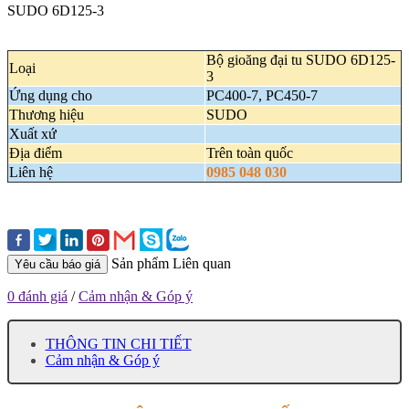
SUDO 6D125-3
Bộ gioăng đại tu SUDO 6D125-
Loại
3
Ứng dụng cho
PC400-7, PC450-7
Thương hiệu
SUDO
Xuất xứ
Địa điểm
Trên toàn quốc
Liên hệ
0985 048 030
Sản phẩm Liên quan
Yêu cầu báo giá
0 đánh giá
/
Cảm nhận & Góp ý
THÔNG TIN CHI TIẾT
Cảm nhận & Góp ý