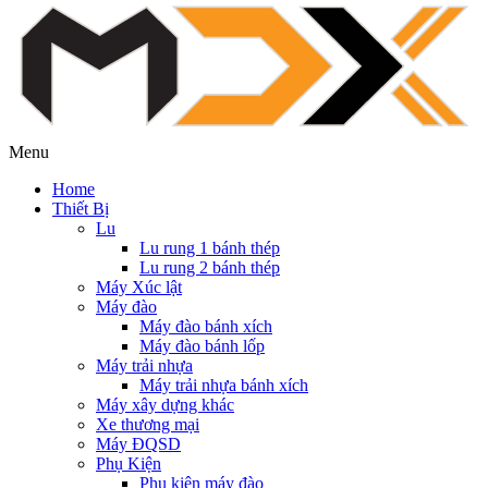
Menu
Home
Thiết Bị
Lu
Lu rung 1 bánh thép
Lu rung 2 bánh thép
Máy Xúc lật
Máy đào
Máy đào bánh xích
Máy đào bánh lốp
Máy trải nhựa
Máy trải nhựa bánh xích
Máy xây dựng khác
Xe thương mại
Máy ĐQSD
Phụ Kiện
Phụ kiện máy đào