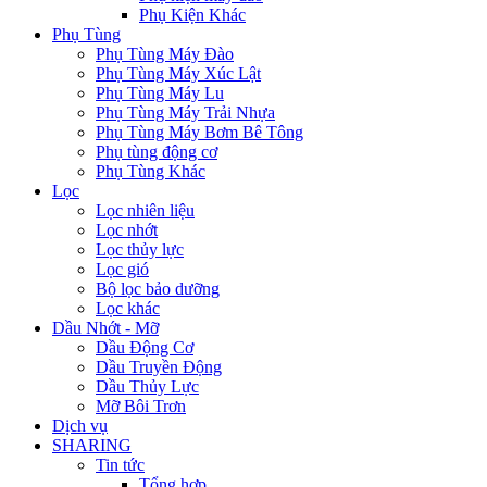
Phụ Kiện Khác
Phụ Tùng
Phụ Tùng Máy Đào
Phụ Tùng Máy Xúc Lật
Phụ Tùng Máy Lu
Phụ Tùng Máy Trải Nhựa
Phụ Tùng Máy Bơm Bê Tông
Phụ tùng động cơ
Phụ Tùng Khác
Lọc
Lọc nhiên liệu
Lọc nhớt
Lọc thủy lực
Lọc gió
Bộ lọc bảo dưỡng
Lọc khác
Dầu Nhớt - Mỡ
Dầu Động Cơ
Dầu Truyền Động
Dầu Thủy Lực
Mỡ Bôi Trơn
Dịch vụ
SHARING
Tin tức
Tổng hợp