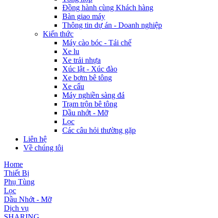
Đồng hành cùng Khách hàng
Bàn giao máy
Thông tin dự án - Doanh nghiệp
Kiến thức
Máy cào bóc - Tái chế
Xe lu
Xe trải nhựa
Xúc lật - Xúc đào
Xe bơm bê tông
Xe cẩu
Máy nghiền sàng đá
Trạm trộn bê tông
Dầu nhớt - Mỡ
Lọc
Các câu hỏi thường gặp
Liên hệ
Về chúng tôi
Home
Thiết Bị
Phụ Tùng
Lọc
Dầu Nhớt - Mỡ
Dịch vụ
SHARING