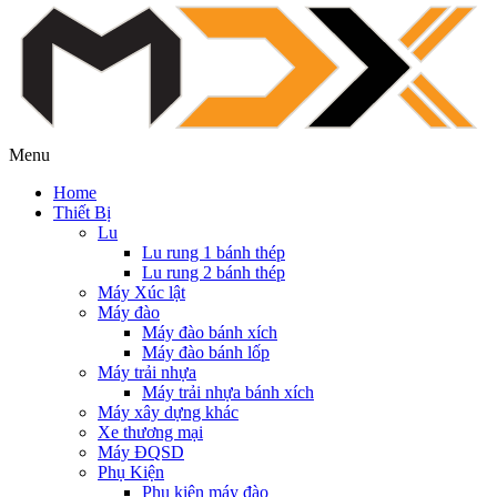
Menu
Home
Thiết Bị
Lu
Lu rung 1 bánh thép
Lu rung 2 bánh thép
Máy Xúc lật
Máy đào
Máy đào bánh xích
Máy đào bánh lốp
Máy trải nhựa
Máy trải nhựa bánh xích
Máy xây dựng khác
Xe thương mại
Máy ĐQSD
Phụ Kiện
Phụ kiện máy đào