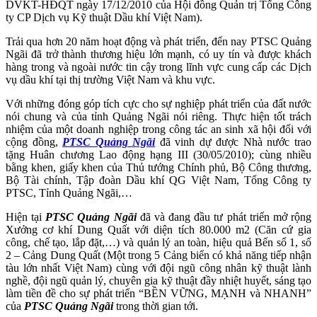
DVKT-HĐQT ngày 17/12/2010 của Hội đồng Quản trị Tổng Công
ty CP Dịch vụ Kỹ thuật Dầu khí Việt Nam).
Trải qua hơn 20 năm hoạt động và phát triển, đến nay PTSC Quảng
Ngãi đã trở thành thương hiệu lớn mạnh, có uy tín và được khách
hàng trong và ngoài nước tin cậy trong lĩnh vực cung cấp các Dịch
vụ dầu khí tại thị trường Việt Nam và khu vực.
Với những đóng góp tích cực cho sự nghiệp phát triển của đất nước
nói chung và của tỉnh Quảng Ngãi nói riêng. Thực hiện tốt trách
nhiệm của một doanh nghiệp trong công tác an sinh xã hội đối với
cộng đồng,
PTSC Quảng Ngãi
đã vinh dự được Nhà nước trao
tặng Huân chương Lao động hạng III (30/05/2010); cùng nhiều
bằng khen, giấy khen của Thủ tướng Chính phủ, Bộ Công thương,
Bộ Tài chính, Tập đoàn Dầu khí QG Việt Nam, Tổng Công ty
PTSC, Tỉnh Quảng Ngãi,…
Hiện tại
PTSC Quảng Ngãi
đã và đang đầu tư phát triển mở rộng
Xưởng cơ khí Dung Quất với diện tích 80.000 m2 (Căn cứ gia
công, chế tạo, lắp đặt,…) và quản lý an toàn, hiệu quả Bến số 1, số
2 – Cảng Dung Quất (Một trong 5 Cảng biển có khả năng tiếp nhận
tàu lớn nhất Việt Nam) cùng với đội ngũ công nhân kỹ thuật lành
nghề, đội ngũ quản lý, chuyên gia kỹ thuật đầy nhiệt huyết, sáng tạo
làm tiền đề cho sự phát triển “BỀN VỮNG, MẠNH và NHANH”
của
PTSC Quảng Ngãi
trong thời gian tới.