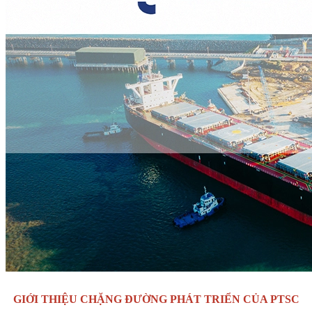
GIỚI THIỆU CHẶNG ĐƯỜNG PHÁT TRIỂN CỦA PTSC