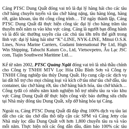
Cảng PTSC Dung Quất đóng vai trò là đại lý hàng hải cho các tàu
chở hàng chuyên tuyến và tàu chở hàng nặng, tàu hàng lỏng, hàng
rời, giàn khoan, tàu thi công công trình… Từ ngày thành lập, Cảng
PTSC Dung Quất đã thực hiện công tác đại lý cho hàng trăm tàu
thuyền mỗi năm ra vào khu vực cảng. Cảng là người bạn đồng hành
và là đối tác thường xuyên của các chủ tàu lớn trên thế giới trong
lĩnh vực đại lý hàng hải như “K”-LINE, NYK-LINE, Mitsui O.S.K
Lines, Nova Marine Carriers, Gudami International Pte Ltd, High
Win Shipping, Tabuchi Kaium Co., Ltd, Vietsovpetro, Âu Lạc JSC
com, Tiajin Southwest Maritime Ltd…
Kể từ năm 2002,
PTSC Quảng Ngãi
đóng vai trò là nhà thầu chính
cho Công ty TNHH MTV Lọc Hóa Dầu Bình Sơn và Công ty
TNHH Công nghiệp tàu thủy Dung Quất. Họ cung cấp các dịch vụ
lai dắt hỗ trợ cho mọi chủng loại và kích cỡ tàu như tàu chở dầu, tàu
container, tàu chở hàng rời, tàu chở hàng bách hóa, tàu chở khách…
Công tyđã có nhiều năm kinh nghiệm hỗ trợ nhiều tàu ra vào khu
vực Cảng Dung Quất để thực hiện công việc bảo dưỡng sửa chữa
tại Nhà máy đóng tàu Dung Quất, xếp dỡ hàng hóa tại Cảng.
Ngoài ra, Cảng PTSC Dung Quất đã đáp ứng 100% dịch vụ tàu lai
dắt cho các tàu chở dầu thô tiếp cận các SPM và Cảng Jetty của
Nhà máy lọc dầu Dung Quất với hơn 1,800 chuyến tàu ra và vào
mỗi năm. Thực hiện nối các ống dẫn dầu, đảm bảo 100% các tàu