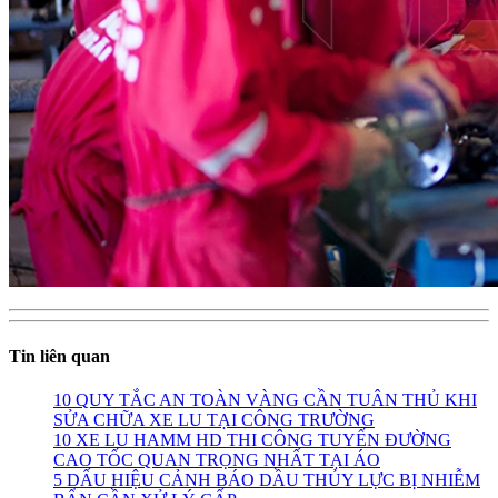
Tin liên quan
10 QUY TẮC AN TOÀN VÀNG CẦN TUÂN THỦ KHI
SỬA CHỮA XE LU TẠI CÔNG TRƯỜNG
10 XE LU HAMM HD THI CÔNG TUYẾN ĐƯỜNG
CAO TỐC QUAN TRỌNG NHẤT TẠI ÁO
5 DẤU HIỆU CẢNH BÁO DẦU THỦY LỰC BỊ NHIỄM