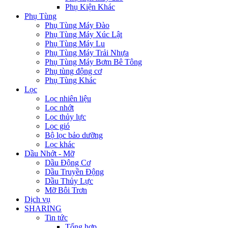
Phụ Kiện Khác
Phụ Tùng
Phụ Tùng Máy Đào
Phụ Tùng Máy Xúc Lật
Phụ Tùng Máy Lu
Phụ Tùng Máy Trải Nhựa
Phụ Tùng Máy Bơm Bê Tông
Phụ tùng động cơ
Phụ Tùng Khác
Lọc
Lọc nhiên liệu
Lọc nhớt
Lọc thủy lực
Lọc gió
Bộ lọc bảo dưỡng
Lọc khác
Dầu Nhớt - Mỡ
Dầu Động Cơ
Dầu Truyền Động
Dầu Thủy Lực
Mỡ Bôi Trơn
Dịch vụ
SHARING
Tin tức
Tổng hợp