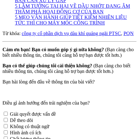
BẨN CẦN XỬ LÝ GẤP
5 LẦM TƯỞNG TAI HẠI VỀ DẦU NHỚT ĐANG ÂM
THẦM PHÁ HOẠI ĐỘNG CƠ CỦA BẠN
5 MẸO VẬN HÀNH GIÚP TIẾT KIỆM NHIÊN LIỆU
TỨC THÌ CHO MÁY MÓC CÔNG TRÌNH
Từ khóa:
công ty cổ phần dịch vụ dàu khí quảng ngãi PTSC
,
PQN
Cảm ơn bạn! Bạn có muốn góp ý gì nữa không?
(Bạn càng cho
biết nhiều thông tin, chúng tôi càng hỗ trợ bạn được tốt hơn.)
Bạn có thể giúp chúng tôi cải thiện không?
(Bạn càng cho biết
nhiều thông tin, chúng tôi càng hỗ trợ bạn được tốt hơn.)
Bạn hài lòng đến đâu về thông tin của bài viết?
Điều gì ảnh hưởng đến trải nghiệm của bạn?
Giải quyết được vấn đề
Dễ theo dõi
Không có thuật ngữ
Hình ảnh có ích
Chất lượng thông tin