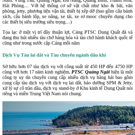
Nam: Vũng Tàu, Quảng Ngãi, Đà Nẵng, Quảng Bình, Thanh Hóa,
Hải Phòng… Với hệ thống cơ sở vật chất như kho & bãi, văn
phòng, jetty, phương tiện vận tải, thiết bị xếp dỡ (bao gồm cẩu bánh
xích, cẩu bánh lốp, xe nâng, xe tải, xe rơ mooc chuyên dụng cho
các thiết bị siêu trường siêu trọng…)
Tọa lạc ở một vị trí đầy thuận lợi, Cảng PTSC Dung Quất đã và
đang thu hút nhiều tàu chở hàng hóa và tàu chở hành khách quốc tế
cũng như trong nước cập Cảng mỗi năm
Dịch Vụ Tàu lai dắt và Tàu chuyên ngành dầu khí
Sở hữu hơn 07 tàu dịch vụ với công suất từ 450 HP đến 4750 HP
cùng với hơn 17 năm kinh nghiệm,
PTSC Quảng Ngãi
hiện là một
công ty uy tín chuyên cung cấp nhiều dịch vụ hàng hải bao gồm
cung cấp tàu dịch vụ với dịch vụ lai dắt, bảo dưỡng SPM & Jetty,
xử lý sự cố tràn dầu, dịch vụ stand-by ở Khu kinh tế Dung Quất nói
riêng và miền Trung Việt Nam nói chung.