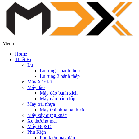
Menu
Home
Thiết Bị
Lu
Lu rung 1 bánh thép
Lu rung 2 bánh thép
Máy Xúc lật
Máy đào
Máy đào bánh xích
Máy đào bánh lốp
Máy trải nhựa
Máy trải nhựa bánh xích
Máy xây dựng khác
Xe thương mại
Máy ĐQSD
Phụ Kiện
Phụ kiện máy đào