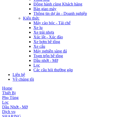
Đồng hành cùng Khách hàng
Bàn giao máy
Thông tin dự án - Doanh nghiệp
Kiến thức
Máy cào bóc - Tái chế
Xe lu
Xe trải nhựa
Xúc lật - Xúc đào
Xe bơm bê tông
Xe cẩu
Máy nghiền sàng đá
Trạm trộn bê tông
Dầu nhớt - Mỡ
Lọc
Các câu hỏi thường gặp
Liên hệ
Về chúng tôi
Home
Thiết Bị
Phụ Tùng
Lọc
Dầu Nhớt - Mỡ
Dịch vụ
SHARING