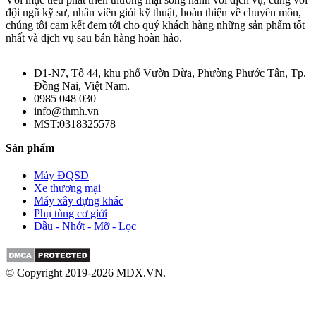
đội ngũ kỹ sư, nhân viên giỏi kỹ thuật, hoàn thiện về chuyên môn,
chúng tôi cam kết đem tới cho quý khách hàng những sản phẩm tốt
nhất và dịch vụ sau bán hàng hoàn hảo.
D1-N7, Tổ 44, khu phố Vườn Dừa, Phường Phước Tân, Tp.
Đồng Nai, Việt Nam.
0985 048 030
info@thmh.vn
MST:0318325578
Sản phẩm
Máy ĐQSD
Xe thương mại
Máy xây dựng khác
Phụ tùng cơ giới
Dầu - Nhớt - Mỡ - Lọc
© Copyright 2019-2026 MDX.VN.