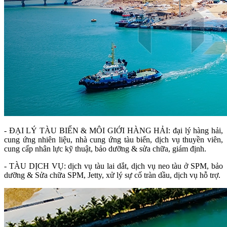
- ĐẠI LÝ TÀU BIỂN & MÔI GIỚI HÀNG HẢI: đại lý hàng hải,
cung ứng nhiên liệu, nhà cung ứng tàu biển, dịch vụ thuyền viên,
cung cấp nhân lực kỹ thuật, bảo dưỡng & sửa chữa, giám định.
- TÀU DỊCH VỤ: dịch vụ tàu lai dắt, dịch vụ neo tàu ở SPM, bảo
dưỡng & Sửa chữa SPM, Jetty, xử lý sự cố tràn dầu, dịch vụ hỗ trợ.