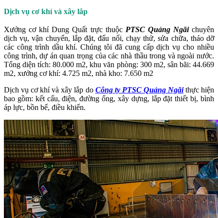
Dịch vụ cơ khí và xây lắp
Xưởng cơ khí Dung Quất trực thuộc
PTSC Quảng Ngãi
chuyên
dịch vụ, vận chuyển, lắp đặt, đấu nối, chạy thử, sửa chữa, tháo dỡ
các công trình dầu khí. Chúng tôi đã cung cấp dịch vụ cho nhiều
công trình, dự án quan trọng của các nhà thầu trong và ngoài nước.
Tổng diện tích: 80.000 m2, khu văn phòng: 300 m2, sân bãi: 44.669
m2, xưởng cơ khí: 4.725 m2, nhà kho: 7.650 m2
Dịch vụ cơ khí và xây lắp do
Công ty PTSC Quảng Ngãi
thực hiện
bao gồm: kết cấu, điện, đường ống, xây dựng, lắp đặt thiết bị, bình
áp lực, bồn bể, điều khiển.