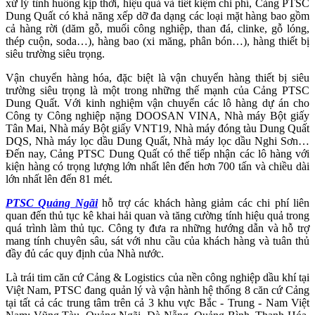
xử lý tình huống kịp thời, hiệu quả và tiết kiệm chi phí, Cảng PTSC
Dung Quất có khả năng xếp dỡ đa dạng các loại mặt hàng bao gồm
cả hàng rời (dăm gỗ, muối công nghiệp, than đá, clinke, gỗ lóng,
thép cuộn, soda…), hàng bao (xi măng, phân bón…), hàng thiết bị
siêu trường siêu trọng.
Vận chuyển hàng hóa, đặc biệt là vận chuyển hàng thiết bị siêu
trường siêu trọng là một trong những thế mạnh của Cảng PTSC
Dung Quất. Với kinh nghiệm vận chuyển các lô hàng dự án cho
Công ty Công nghiệp nặng DOOSAN VINA, Nhà máy Bột giấy
Tân Mai, Nhà máy Bột giấy VNT19, Nhà máy đóng tàu Dung Quất
DQS, Nhà máy lọc dầu Dung Quất, Nhà máy lọc dầu Nghi Sơn…
Đến nay, Cảng PTSC Dung Quất có thể tiếp nhận các lô hàng với
kiện hàng có trọng lượng lớn nhất lên đến hơn 700 tấn và chiều dài
lớn nhất lên đến 81 mét.
PTSC Quảng Ngãi
hỗ trợ các khách hàng giảm các chi phí liên
quan đến thủ tục kê khai hải quan và tăng cường tính hiệu quả trong
quá trình làm thủ tục. Công ty đưa ra những hướng dẫn và hỗ trợ
mang tính chuyên sâu, sát với nhu cầu của khách hàng và tuân thủ
đầy đủ các quy định của Nhà nước.
Là trái tim căn cứ Cảng & Logistics của nền công nghiệp dầu khí tại
Việt Nam, PTSC đang quản lý và vận hành hệ thống 8 căn cứ Cảng
tại tất cả các trung tâm trên cả 3 khu vực Bắc - Trung - Nam Việt