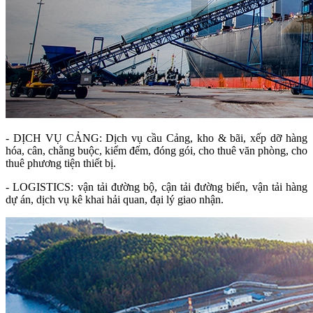
- DỊCH VỤ CẢNG: Dịch vụ cầu Cảng, kho & bãi, xếp dỡ hàng
hóa, cân, chằng buộc, kiểm đếm, đóng gói, cho thuê văn phòng, cho
thuê phương tiện thiết bị.
- LOGISTICS: vận tải đường bộ, cận tải đường biển, vận tải hàng
dự án, dịch vụ kê khai hải quan, đại lý giao nhận.