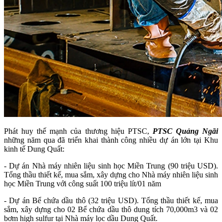
Phát huy thế mạnh của thương hiệu PTSC,
PTSC Quảng Ngãi
những năm qua đã triển khai thành công nhiều dự án lớn tại Khu
kinh tế Dung Quất:
- Dự án Nhà máy nhiên liệu sinh học Miền Trung (90 triệu USD).
Tổng thầu thiết kế, mua sắm, xây dựng cho Nhà máy nhiên liệu sinh
học Miền Trung với công suất 100 triệu lít/01 năm
- Dự án Bể chứa dầu thô (32 triệu USD). Tổng thầu thiết kế, mua
sắm, xây dựng cho 02 Bể chứa dầu thô dung tích 70,000m3 và 02
bơm high sulfur tại Nhà máy lọc dầu Dung Quất.