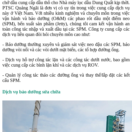
chở dầu cung cấp dầu thô cho Nhà máy lọc dầu Dung Quất kịp thời.
PTSC Quảng Ngãi là đơn vị có uy tín trong việc cung cấp dịch vụ
này ở Việt Nam. Với nhiều kinh nghiệm và chuyên môn trong việc
vận hành và bảo dưỡng (O&M) các phao rót dầu một điểm neo
(SPM), bến xuất sản phẩm (Jetty), chúng tôi cam kết vận hành an
toàn công tác nhập và xuất dầu tại các SPM. Công ty cung cấp các
dịch vụ liên quan đòi hỏi chuyên môn cao như:
- Bảo dưỡng thường xuyên và giám sát việc neo đậu các SPM, bảo
dưỡng vòi nổi và các vòi dưới mặt biển, các tổ hợp đường ống.
- Dịch vụ hỗ trợ công tác lặn và các công tác dưới nước, bao gồm
việc cung cấp các bình lặn khí và các dịch vụ ROV.
- Quản lý công tác tháo các đường ống và thay thế/lắp đặt các kết
cấu SPM.
Dịch vụ bảo dưỡng sửa chữa