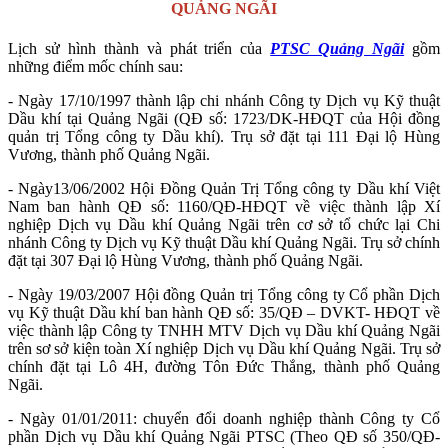
QUẢNG NGÃI
Lịch sử hình thành và phát triển của
PTSC Quảng Ngãi
gồm
những điểm mốc chính sau:
- Ngày 17/10/1997 thành lập chi nhánh Công ty Dịch vụ Kỹ thuật
Dầu khí tại Quảng Ngãi (QĐ số: 1723/DK-HĐQT của Hội đồng
quản trị Tổng công ty Dầu khí). Trụ sở đặt tại 111 Đại lộ Hùng
Vương, thành phố Quảng Ngãi.
- Ngày13/06/2002 Hội Đồng Quản Trị Tổng công ty Dầu khí Việt
Nam ban hành QĐ số: 1160/QĐ-HĐQT về việc thành lập Xí
nghiệp Dịch vụ Dầu khí Quảng Ngãi trên cơ sở tổ chức lại Chi
nhánh Công ty Dịch vụ Kỹ thuật Dầu khí Quảng Ngãi. Trụ sở chính
đặt tại 307 Đại lộ Hùng Vương, thành phố Quảng Ngãi.
- Ngày 19/03/2007 Hội đồng Quản trị Tổng công ty Cổ phần Dịch
vụ Kỹ thuật Dầu khí ban hành QĐ số: 35/QĐ – DVKT- HĐQT về
việc thành lập Công ty TNHH MTV Dịch vụ Dầu khí Quảng Ngãi
trên sơ sở kiện toàn Xí nghiệp Dịch vụ Dầu khí Quảng Ngãi. Trụ sở
chính đặt tại Lô 4H, đường Tôn Đức Thắng, thành phố Quảng
Ngãi.
- Ngày 01/01/2011: chuyển đổi doanh nghiệp thành Công ty Cổ
phần Dịch vụ Dầu khí Quảng Ngãi PTSC (Theo QĐ số 350/QĐ-