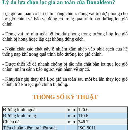
Lý do lựa chọn lọc gió an toàn của Donaldson?
Lọc gió an toàn có hai chức năng chính: đóng vai trò dự phòng cho
lọc gió chính và bảo vệ động cơ trong quá trình bảo dưỡng lọc gió
chính.
- Đóng vai trò như một bộ lọc dự phòng trong trường hợp lọc gió
chính bị hỏng hoặc lắp đặt không đúng cách.
- Ngăn chặn các chất gây ô nhiễm xâm nhập vào phía sạch của hệ
thống nạp khí trong quá trình bảo dưỡng lọc gió chính.
- Được thiết kế để nhanh chóng bị tắc nếu chất bẩn lọt qua lọc gió
chính, nhằm cảnh báo người vận hành về sự cố.
- Khuyến nghị thay thế Lọc gió an toàn sau mỗi ba lần thay lọc gió
chính, trừ khi lọc gió chính bị hỏng.
THÔNG SỐ KỸ THUẬT
Đường kính ngoài
mm
126.6
Đường kính trong
mm
110.6
Chiều dài
mm
346.7
Tiêu chuẩn kiểm tra hiệu suất
ISO 5011