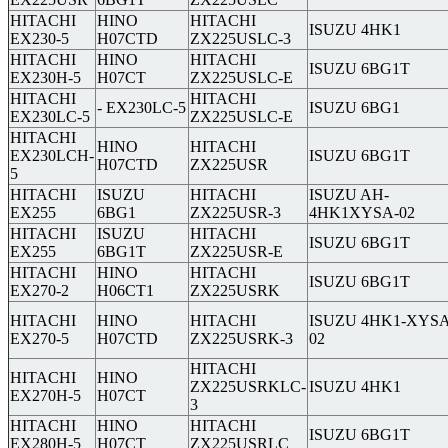
HITACHI
HINO
HITACHI
ISUZU 4HK1
EX230-5
H07CTD
ZX225USLC-3
HITACHI
HINO
HITACHI
ISUZU 6BG1T
EX230H-5
H07CT
ZX225USLC-E
HITACHI
HITACHI
- EX230LC-5
ISUZU 6BG1
EX230LC-5
ZX225USLC-E
HITACHI
HINO
HITACHI
EX230LCH-
ISUZU 6BG1T
H07CTD
ZX225USR
5
HITACHI
ISUZU
HITACHI
ISUZU AH-
EX255
6BG1
ZX225USR-3
4HK1XYSA-02
HITACHI
ISUZU
HITACHI
ISUZU 6BG1T
EX255
6BG1T
ZX225USR-E
HITACHI
HINO
HITACHI
ISUZU 6BG1T
EX270-2
H06CT1
ZX225USRK
HITACHI
HINO
HITACHI
ISUZU 4HK1-XYSA
EX270-5
H07CTD
ZX225USRK-3
02
HITACHI
HITACHI
HINO
ZX225USRKLC-
ISUZU 4HK1
EX270H-5
H07CT
3
HITACHI
HINO
HITACHI
ISUZU 6BG1T
EX280H-5
H07CT
ZX225USRLC