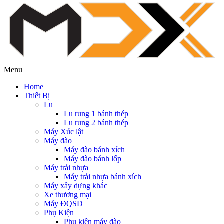
Menu
Home
Thiết Bị
Lu
Lu rung 1 bánh thép
Lu rung 2 bánh thép
Máy Xúc lật
Máy đào
Máy đào bánh xích
Máy đào bánh lốp
Máy trải nhựa
Máy trải nhựa bánh xích
Máy xây dựng khác
Xe thương mại
Máy ĐQSD
Phụ Kiện
Phụ kiện máy đào