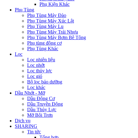
Phụ Kiện Khác
Phụ Tùng
Phụ Tùng Máy Đào
Phụ Tùng Máy Xúc Lật
Phụ Tùng Máy Lu
Phụ Tùng Máy Trải Nhựa
Phụ Tùng Máy Bơm Bê Tông
Phụ tùng động cơ
Phụ Tùng Khác
Lọc
Lọc nhiên liệu
Lọc nhớt
Lọc thủy lực
Lọc gió
Bộ lọc bảo dưỡng
Lọc khác
Dầu Nhớt - Mỡ
Dầu Động Cơ
Dầu Truyền Động
Dầu Thủy Lực
Mỡ Bôi Trơn
Dịch vụ
SHARING
Tin tức
Tổng hợp