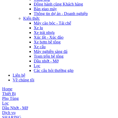
Đồng hành cùng Khách hàng
Bàn giao máy
Thông tin dự án - Doanh nghiệp
Kiến thức
Máy cào bóc - Tái chế
Xe lu
Xe trải nhựa
Xúc lật - Xúc đào
Xe bơm bê tông
Xe cẩu
Máy nghiền sàng đá
Trạm trộn bê tông
Dầu nhớt - Mỡ
Lọc
Các câu hỏi thường gặp
Liên hệ
Về chúng tôi
Home
Thiết Bị
Phụ Tùng
Lọc
Dầu Nhớt - Mỡ
Dịch vụ
SHARING