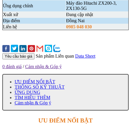
Máy đào Hitachi ZX200-3,
Ứng dụng chính
ZX130-5G
Xuất xứ
Đang cập nhật
Địa điểm
Đồng Nai
Liên hệ
0985 048 030
Sản phẩm Liên quan
Data Sheet
Yêu cầu báo giá
0 đánh giá
/
Cảm nhận & Góp ý
ƯU ĐIỂM NỔI BẬT
THÔNG SỐ KỸ THUẬT
ỨNG DỤNG
TÌM HIỂU THÊM
Cảm nhận & Góp ý
ƯU ĐIỂM NỔI BẬT