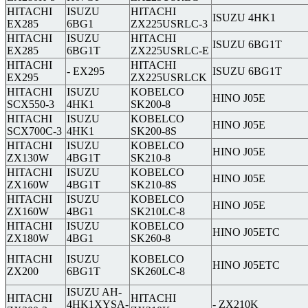
HITACHI
ISUZU
HITACHI
ISUZU 4HK1
EX285
6BG1
ZX225USRLC-3
HITACHI
ISUZU
HITACHI
ISUZU 6BG1T
EX285
6BG1T
ZX225USRLC-E
HITACHI
HITACHI
- EX295
ISUZU 6BG1T
EX295
ZX225USRLCK
HITACHI
ISUZU
KOBELCO
HINO J05E
SCX550-3
4HK1
SK200-8
HITACHI
ISUZU
KOBELCO
HINO J05E
SCX700C-3
4HK1
SK200-8S
HITACHI
ISUZU
KOBELCO
HINO J05E
ZX130W
4BG1T
SK210-8
HITACHI
ISUZU
KOBELCO
HINO J05E
ZX160W
4BG1T
SK210-8S
HITACHI
ISUZU
KOBELCO
HINO J05E
ZX160W
4BG1
SK210LC-8
HITACHI
ISUZU
KOBELCO
HINO J05ETC
ZX180W
4BG1
SK260-8
HITACHI
ISUZU
KOBELCO
HINO J05ETC
ZX200
6BG1T
SK260LC-8
ISUZU AH-
HITACHI
HITACHI
4HK1XYSA-
- ZX210K