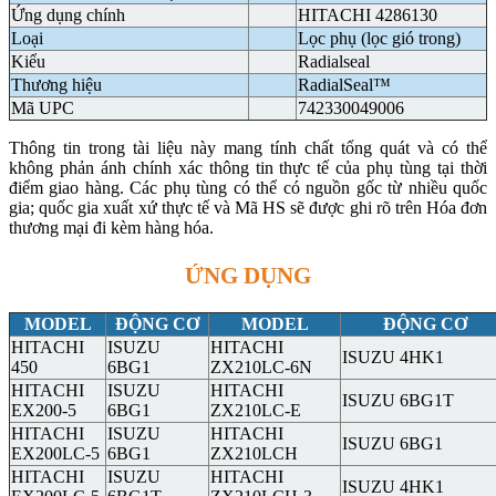
Ứng dụng chính
HITACHI 4286130
Loại
Lọc phụ (lọc gió trong)
Kiểu
Radialseal
Thương hiệu
RadialSeal™
Mã UPC
742330049006
Thông tin trong tài liệu này mang tính chất tổng quát và có thể
không phản ánh chính xác thông tin thực tế của phụ tùng tại thời
điểm giao hàng. Các phụ tùng có thể có nguồn gốc từ nhiều quốc
gia; quốc gia xuất xứ thực tế và Mã HS sẽ được ghi rõ trên Hóa đơn
thương mại đi kèm hàng hóa.
ỨNG DỤNG
MODEL
ĐỘNG CƠ
MODEL
ĐỘNG CƠ
HITACHI
ISUZU
HITACHI
ISUZU 4HK1
450
6BG1
ZX210LC-6N
HITACHI
ISUZU
HITACHI
ISUZU 6BG1T
EX200-5
6BG1
ZX210LC-E
HITACHI
ISUZU
HITACHI
ISUZU 6BG1
EX200LC-5
6BG1
ZX210LCH
HITACHI
ISUZU
HITACHI
ISUZU 4HK1