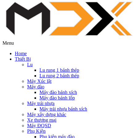
Menu
Home
Thiết Bị
Lu
Lu rung 1 bánh thép
Lu rung 2 bánh thép
Máy Xúc lật
Máy đào
Máy đào bánh xích
Máy đào bánh lốp
Máy trải nhựa
Máy trải nhựa bánh xích
Máy xây dựng khác
Xe thương mại
Máy ĐQSD
Phụ Kiện
Phụ kiện máy đào