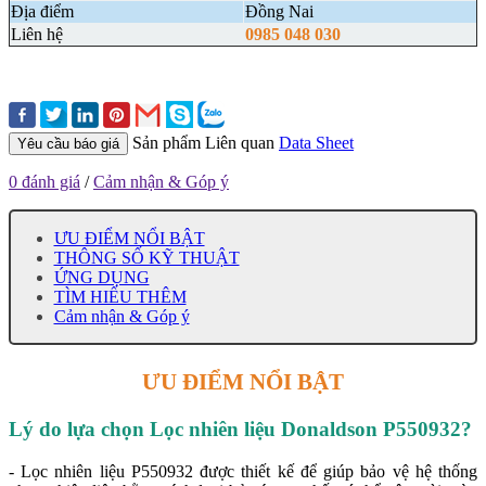
Địa điểm
Đồng Nai
Liên hệ
0985 048 030
Sản phẩm Liên quan
Data Sheet
Yêu cầu báo giá
0 đánh giá
/
Cảm nhận & Góp ý
ƯU ĐIỂM NỔI BẬT
THÔNG SỐ KỸ THUẬT
ỨNG DỤNG
TÌM HIỂU THÊM
Cảm nhận & Góp ý
ƯU ĐIỂM NỔI BẬT
Lý do lựa chọn Lọc nhiên liệu Donaldson P550932?
- Lọc nhiên liệu P550932 được thiết kế để giúp bảo vệ hệ thống