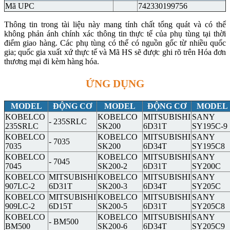
Mã UPC
742330199756
Thông tin trong tài liệu này mang tính chất tổng quát và có thể
không phản ánh chính xác thông tin thực tế của phụ tùng tại thời
điểm giao hàng. Các phụ tùng có thể có nguồn gốc từ nhiều quốc
gia; quốc gia xuất xứ thực tế và Mã HS sẽ được ghi rõ trên Hóa đơn
thương mại đi kèm hàng hóa.
ỨNG DỤNG
MODEL
ĐỘNG CƠ
MODEL
ĐỘNG CƠ
MODEL
KOBELCO
KOBELCO
MITSUBISHI
SANY
- 235SRLC
235SRLC
SK200
6D31T
SY195C-9
KOBELCO
KOBELCO
MITSUBISHI
SANY
- 7035
7035
SK200
6D34T
SY195C8
KOBELCO
KOBELCO
MITSUBISHI
SANY
- 7045
7045
SK200-2
6D31T
SY200C
KOBELCO
MITSUBISHI
KOBELCO
MITSUBISHI
SANY
907LC-2
6D31T
SK200-3
6D34T
SY205C
KOBELCO
MITSUBISHI
KOBELCO
MITSUBISHI
SANY
909LC-2
6D15T
SK200-5
6D31T
SY205C8
KOBELCO
KOBELCO
MITSUBISHI
SANY
- BM500
BM500
SK200-6
6D34T
SY205C9