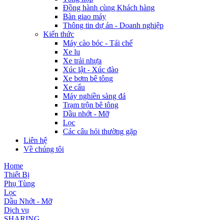
Đồng hành cùng Khách hàng
Bàn giao máy
Thông tin dự án - Doanh nghiệp
Kiến thức
Máy cào bóc - Tái chế
Xe lu
Xe trải nhựa
Xúc lật - Xúc đào
Xe bơm bê tông
Xe cẩu
Máy nghiền sàng đá
Trạm trộn bê tông
Dầu nhớt - Mỡ
Lọc
Các câu hỏi thường gặp
Liên hệ
Về chúng tôi
Home
Thiết Bị
Phụ Tùng
Lọc
Dầu Nhớt - Mỡ
Dịch vụ
SHARING