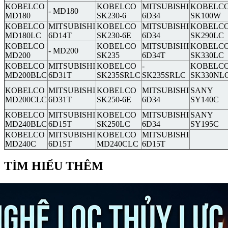
KOBELCO
KOBELCO
MITSUBISHI
KOBELC
- MD180
MD180
SK230-6
6D34
SK100W
KOBELCO
MITSUBISHI
KOBELCO
MITSUBISHI
KOBELC
MD180LC
6D14T
SK230-6E
6D34
SK290LC
KOBELCO
KOBELCO
MITSUBISHI
KOBELC
- MD200
MD200
SK235
6D34T
SK330LC
KOBELCO
MITSUBISHI
KOBELCO
-
KOBELC
MD200BLC
6D31T
SK235SRLC
SK235SRLC
SK330NL
KOBELCO
MITSUBISHI
KOBELCO
MITSUBISHI
SANY
MD200CLC
6D31T
SK250-6E
6D34
SY140C
KOBELCO
MITSUBISHI
KOBELCO
MITSUBISHI
SANY
MD240BLC
6D15T
SK250LC
6D34
SY195C
KOBELCO
MITSUBISHI
KOBELCO
MITSUBISHI
MD240C
6D15T
MD240CLC
6D15T
TÌM HIỂU THÊM