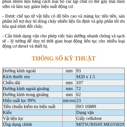
phun nhiên liệu bằng cách loại bỏ các tạp chất có thể gây mài mòn
sớm và làm suy giảm hiệu suất động cơ.
- Được chế tạo từ vật liệu có độ bền cao và màng lọc tiên tiến, sản
phẩm hỗ trợ duy trì dòng chảy nhiên liệu ổn định và góp phần tối ưu
hóa quá trình đốt cháy.
- Cấu hình dạng vặn cho phép việc bảo dưỡng nhanh chóng và sạch
sẽ - lý tưởng để duy trì thời gian hoạt động liên tục cho nhiều loại
động cơ diesel và thiết bị.
THÔNG SỐ KỸ THUẬT
Đường kính ngoài
mm
93
Kích thước ren
M20 x 1.5
Chiều dài
mm
107
Đường kính ngoài gioăng
mm
72
Đường kính trong gioăng
mm
62
Hiệu suất lọc 99%
micron
23
Tiêu chuẩn kiểm tra hiệu suất
ISO 16889
Kiểu
Dạng vặn
Vật liệu lọc
Giấy cellulose
Ứng dụng chính
MITSUBISHI ME035829