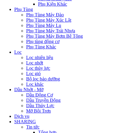
Phụ Kiện Khác
Phụ Tùng
Phụ Tùng Máy Đào
Phụ Tùng Máy Xúc Lật
Phụ Tùng Máy Lu
Phụ Tùng Máy Trải Nhựa
Phụ Tùng Máy Bơm Bê Tông
Phụ tùng động cơ
Phụ Tùng Khác
Lọc
Lọc nhiên liệu
Lọc nhớt
Lọc thủy lực
Lọc gió
Bộ lọc bảo dưỡng
Lọc khác
Dầu Nhớt - Mỡ
Dầu Động Cơ
Dầu Truyền Động
Dầu Thủy Lực
Mỡ Bôi Trơn
Dịch vụ
SHARING
Tin tức
Tổng hợp