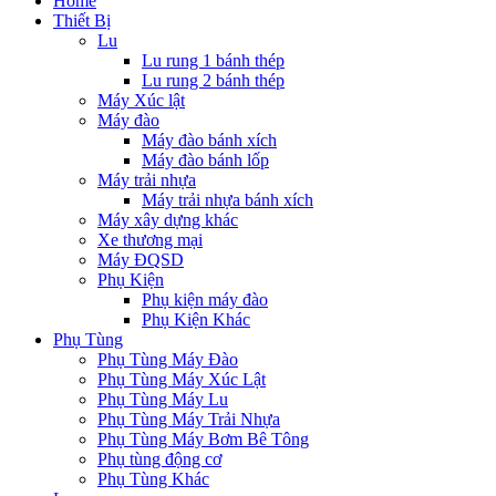
Home
Thiết Bị
Lu
Lu rung 1 bánh thép
Lu rung 2 bánh thép
Máy Xúc lật
Máy đào
Máy đào bánh xích
Máy đào bánh lốp
Máy trải nhựa
Máy trải nhựa bánh xích
Máy xây dựng khác
Xe thương mại
Máy ĐQSD
Phụ Kiện
Phụ kiện máy đào
Phụ Kiện Khác
Phụ Tùng
Phụ Tùng Máy Đào
Phụ Tùng Máy Xúc Lật
Phụ Tùng Máy Lu
Phụ Tùng Máy Trải Nhựa
Phụ Tùng Máy Bơm Bê Tông
Phụ tùng động cơ
Phụ Tùng Khác