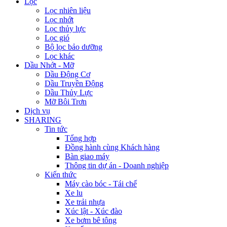
Lọc
Lọc nhiên liệu
Lọc nhớt
Lọc thủy lực
Lọc gió
Bộ lọc bảo dưỡng
Lọc khác
Dầu Nhớt - Mỡ
Dầu Động Cơ
Dầu Truyền Động
Dầu Thủy Lực
Mỡ Bôi Trơn
Dịch vụ
SHARING
Tin tức
Tổng hợp
Đồng hành cùng Khách hàng
Bàn giao máy
Thông tin dự án - Doanh nghiệp
Kiến thức
Máy cào bóc - Tái chế
Xe lu
Xe trải nhựa
Xúc lật - Xúc đào
Xe bơm bê tông