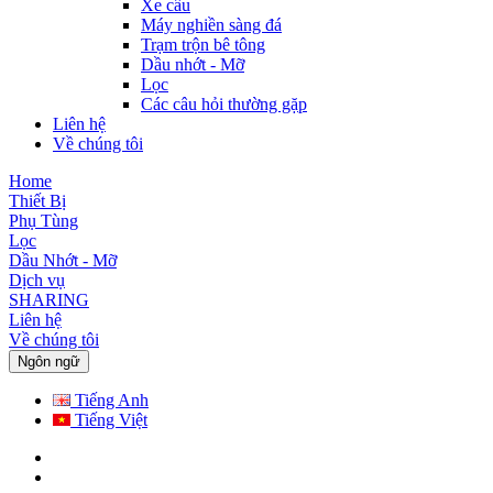
Xe cẩu
Máy nghiền sàng đá
Trạm trộn bê tông
Dầu nhớt - Mỡ
Lọc
Các câu hỏi thường gặp
Liên hệ
Về chúng tôi
Home
Thiết Bị
Phụ Tùng
Lọc
Dầu Nhớt - Mỡ
Dịch vụ
SHARING
Liên hệ
Về chúng tôi
Ngôn ngữ
Tiếng Anh
Tiếng Việt