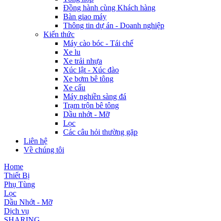
Đồng hành cùng Khách hàng
Bàn giao máy
Thông tin dự án - Doanh nghiệp
Kiến thức
Máy cào bóc - Tái chế
Xe lu
Xe trải nhựa
Xúc lật - Xúc đào
Xe bơm bê tông
Xe cẩu
Máy nghiền sàng đá
Trạm trộn bê tông
Dầu nhớt - Mỡ
Lọc
Các câu hỏi thường gặp
Liên hệ
Về chúng tôi
Home
Thiết Bị
Phụ Tùng
Lọc
Dầu Nhớt - Mỡ
Dịch vụ
SHARING