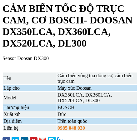
CẢM BIẾN TỐC ĐỘ TRỤC
CAM, CƠ BOSCH- DOOSAN
DX350LCA, DX360LCA,
DX520LCA, DL300
Sensor Doosan DX300
Cảm biến vòng tua động cơ, cảm biến
Tên
trục cam
Lắp cho
Máy xúc Doosan
DX350LCA, DX360LCA,
Model
DX520LCA, DL300
Thương hiệu
BOSCH
Xuất xứ
Đức
Địa điểm
Trên toàn quốc
Liên hệ
0985 048 030