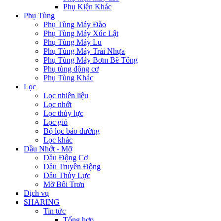
Phụ Kiện Khác
Phụ Tùng
Phụ Tùng Máy Đào
Phụ Tùng Máy Xúc Lật
Phụ Tùng Máy Lu
Phụ Tùng Máy Trải Nhựa
Phụ Tùng Máy Bơm Bê Tông
Phụ tùng động cơ
Phụ Tùng Khác
Lọc
Lọc nhiên liệu
Lọc nhớt
Lọc thủy lực
Lọc gió
Bộ lọc bảo dưỡng
Lọc khác
Dầu Nhớt - Mỡ
Dầu Động Cơ
Dầu Truyền Động
Dầu Thủy Lực
Mỡ Bôi Trơn
Dịch vụ
SHARING
Tin tức
Tổng hợp