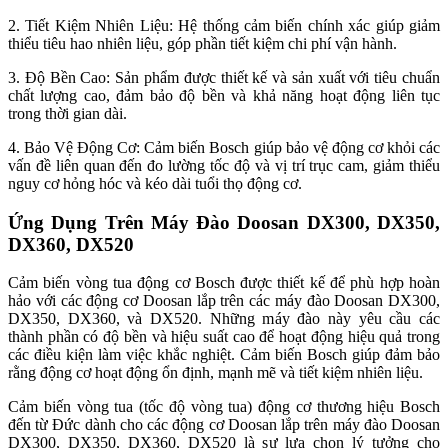
2. Tiết Kiệm Nhiên Liệu: Hệ thống cảm biến chính xác giúp giảm
thiểu tiêu hao nhiên liệu, góp phần tiết kiệm chi phí vận hành.
3. Độ Bền Cao: Sản phẩm được thiết kế và sản xuất với tiêu chuẩn
chất lượng cao, đảm bảo độ bền và khả năng hoạt động liên tục
trong thời gian dài.
4. Bảo Vệ Động Cơ: Cảm biến Bosch giúp bảo vệ động cơ khỏi các
vấn đề liên quan đến đo lường tốc độ và vị trí trục cam, giảm thiểu
nguy cơ hỏng hóc và kéo dài tuổi thọ động cơ.
Ứng Dụng Trên Máy Đào Doosan DX300, DX350,
DX360, DX520
Cảm biến vòng tua động cơ Bosch được thiết kế để phù hợp hoàn
hảo với các động cơ Doosan lắp trên các máy đào Doosan DX300,
DX350, DX360, và DX520. Những máy đào này yêu cầu các
thành phần có độ bền và hiệu suất cao để hoạt động hiệu quả trong
các điều kiện làm việc khắc nghiệt. Cảm biến Bosch giúp đảm bảo
rằng động cơ hoạt động ổn định, mạnh mẽ và tiết kiệm nhiên liệu.
Cảm biến vòng tua (tốc độ vòng tua) động cơ thương hiệu Bosch
đến từ Đức dành cho các động cơ Doosan lắp trên máy đào Doosan
DX300, DX350, DX360, DX520 là sự lựa chọn lý tưởng cho