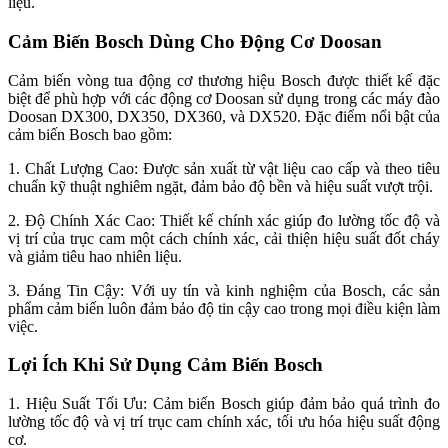
liệu.
Cảm Biến Bosch Dùng Cho Động Cơ Doosan
Cảm biến vòng tua động cơ thương hiệu Bosch được thiết kế đặc
biệt để phù hợp với các động cơ Doosan sử dụng trong các máy đào
Doosan DX300, DX350, DX360, và DX520. Đặc điểm nổi bật của
cảm biến Bosch bao gồm:
1. Chất Lượng Cao: Được sản xuất từ vật liệu cao cấp và theo tiêu
chuẩn kỹ thuật nghiêm ngặt, đảm bảo độ bền và hiệu suất vượt trội.
2. Độ Chính Xác Cao: Thiết kế chính xác giúp đo lường tốc độ và
vị trí của trục cam một cách chính xác, cải thiện hiệu suất đốt cháy
và giảm tiêu hao nhiên liệu.
3. Đáng Tin Cậy: Với uy tín và kinh nghiệm của Bosch, các sản
phẩm cảm biến luôn đảm bảo độ tin cậy cao trong mọi điều kiện làm
việc.
Lợi Ích Khi Sử Dụng Cảm Biến Bosch
1. Hiệu Suất Tối Ưu: Cảm biến Bosch giúp đảm bảo quá trình đo
lường tốc độ và vị trí trục cam chính xác, tối ưu hóa hiệu suất động
cơ.