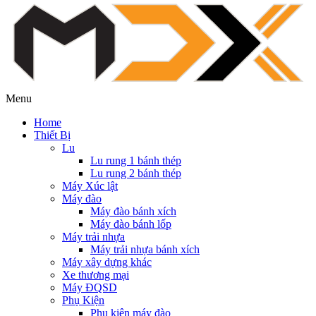
Menu
Home
Thiết Bị
Lu
Lu rung 1 bánh thép
Lu rung 2 bánh thép
Máy Xúc lật
Máy đào
Máy đào bánh xích
Máy đào bánh lốp
Máy trải nhựa
Máy trải nhựa bánh xích
Máy xây dựng khác
Xe thương mại
Máy ĐQSD
Phụ Kiện
Phụ kiện máy đào