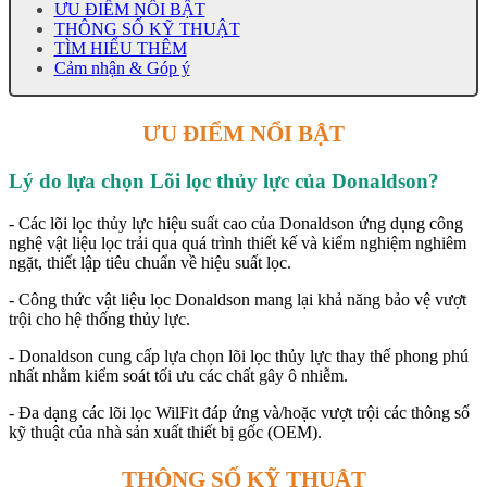
ƯU ĐIỂM NỔI BẬT
THÔNG SỐ KỸ THUẬT
TÌM HIỂU THÊM
Cảm nhận & Góp ý
ƯU ĐIỂM NỔI BẬT
Lý do lựa chọn Lõi lọc thủy lực của Donaldson?
- Các lõi lọc thủy lực hiệu suất cao của Donaldson ứng dụng công
nghệ vật liệu lọc trải qua quá trình thiết kế và kiểm nghiệm nghiêm
ngặt, thiết lập tiêu chuẩn về hiệu suất lọc.
- Công thức vật liệu lọc Donaldson mang lại khả năng bảo vệ vượt
trội cho hệ thống thủy lực.
- Donaldson cung cấp lựa chọn lõi lọc thủy lực thay thế phong phú
nhất nhằm kiểm soát tối ưu các chất gây ô nhiễm.
- Đa dạng các lõi lọc WilFit đáp ứng và/hoặc vượt trội các thông số
kỹ thuật của nhà sản xuất thiết bị gốc (OEM).
THÔNG SỐ KỸ THUẬT