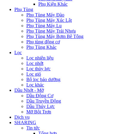
Phụ Kiện Khác
Phụ Tùng
Phụ Tùng Máy Đào
Phụ Tùng Máy Xúc Lật
Phụ Tùng Máy Lu
Phụ Tùng Máy Trải Nhựa
Phụ Tùng Máy Bơm Bê Tông
Phụ tùng động cơ
Phụ Tùng Khác
Lọc
Lọc nhiên liệu
Lọc nhớt
Lọc thủy lực
Lọc gió
Bộ lọc bảo dưỡng
Lọc khác
Dầu Nhớt - Mỡ
Dầu Động Cơ
Dầu Truyền Động
Dầu Thủy Lực
Mỡ Bôi Trơn
Dịch vụ
SHARING
Tin tức
Tổng hợp