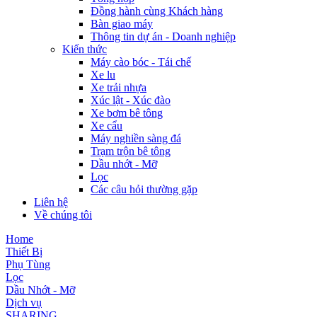
Đồng hành cùng Khách hàng
Bàn giao máy
Thông tin dự án - Doanh nghiệp
Kiến thức
Máy cào bóc - Tái chế
Xe lu
Xe trải nhựa
Xúc lật - Xúc đào
Xe bơm bê tông
Xe cẩu
Máy nghiền sàng đá
Trạm trộn bê tông
Dầu nhớt - Mỡ
Lọc
Các câu hỏi thường gặp
Liên hệ
Về chúng tôi
Home
Thiết Bị
Phụ Tùng
Lọc
Dầu Nhớt - Mỡ
Dịch vụ
SHARING