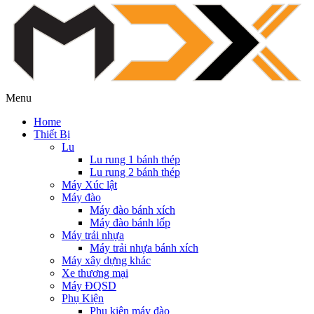
Menu
Home
Thiết Bị
Lu
Lu rung 1 bánh thép
Lu rung 2 bánh thép
Máy Xúc lật
Máy đào
Máy đào bánh xích
Máy đào bánh lốp
Máy trải nhựa
Máy trải nhựa bánh xích
Máy xây dựng khác
Xe thương mại
Máy ĐQSD
Phụ Kiện
Phụ kiện máy đào