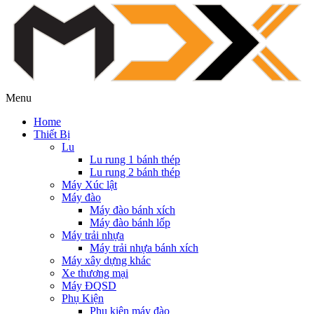
Menu
Home
Thiết Bị
Lu
Lu rung 1 bánh thép
Lu rung 2 bánh thép
Máy Xúc lật
Máy đào
Máy đào bánh xích
Máy đào bánh lốp
Máy trải nhựa
Máy trải nhựa bánh xích
Máy xây dựng khác
Xe thương mại
Máy ĐQSD
Phụ Kiện
Phụ kiện máy đào