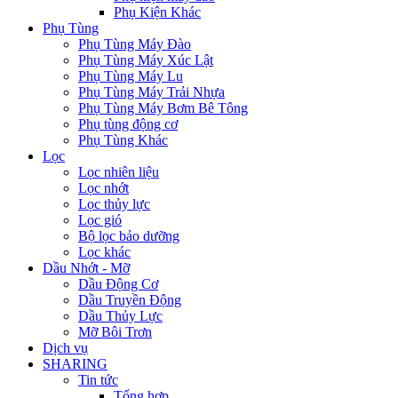
Phụ Kiện Khác
Phụ Tùng
Phụ Tùng Máy Đào
Phụ Tùng Máy Xúc Lật
Phụ Tùng Máy Lu
Phụ Tùng Máy Trải Nhựa
Phụ Tùng Máy Bơm Bê Tông
Phụ tùng động cơ
Phụ Tùng Khác
Lọc
Lọc nhiên liệu
Lọc nhớt
Lọc thủy lực
Lọc gió
Bộ lọc bảo dưỡng
Lọc khác
Dầu Nhớt - Mỡ
Dầu Động Cơ
Dầu Truyền Động
Dầu Thủy Lực
Mỡ Bôi Trơn
Dịch vụ
SHARING
Tin tức
Tổng hợp