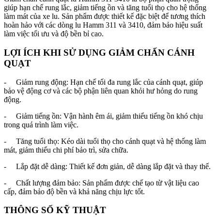
giúp hạn chế rung lắc, giảm tiếng ồn và tăng tuổi thọ cho hệ thống
làm mát của xe lu. Sản phẩm được thiết kế đặc biệt để tương thích
hoàn hảo với các dòng lu Hamm 311 và 3410, đảm bảo hiệu suất
làm việc tối ưu và độ bền bỉ cao.
LỢI ÍCH KHI SỬ DỤNG GIẢM CHẤN CÁNH
QUẠT
- Giảm rung động: Hạn chế tối đa rung lắc của cánh quạt, giúp
bảo vệ động cơ và các bộ phận liên quan khỏi hư hỏng do rung
động.
- Giảm tiếng ồn: Vận hành êm ái, giảm thiểu tiếng ồn khó chịu
trong quá trình làm việc.
- Tăng tuổi thọ: Kéo dài tuổi thọ cho cánh quạt và hệ thống làm
mát, giảm thiểu chi phí bảo trì, sửa chữa.
- Lắp đặt dễ dàng: Thiết kế đơn giản, dễ dàng lắp đặt và thay thế.
- Chất lượng đảm bảo: Sản phẩm được chế tạo từ vật liệu cao
cấp, đảm bảo độ bền và khả năng chịu lực tốt.
THÔNG SỐ KỸ THUẬT