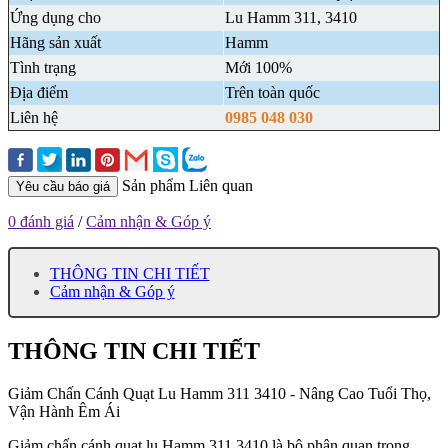
Ứng dụng cho
Lu Hamm 311, 3410
Hãng sản xuất
Hamm
Tình trạng
Mới 100%
Địa điểm
Trên toàn quốc
Liên hệ
0985 048 030
Sản phẩm Liên quan
Yêu cầu báo giá
0 đánh giá
/
Cảm nhận & Góp ý
THÔNG TIN CHI TIẾT
Cảm nhận & Góp ý
THÔNG TIN CHI TIẾT
Giảm Chấn Cánh Quạt Lu Hamm 311 3410 - Nâng Cao Tuổi Thọ,
Vận Hành Êm Ái
Giảm chấn cánh quạt lu Hamm 311 3410 là bộ phận quan trọng