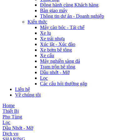
Đồng hành cùng Khách hàng
Bàn giao máy
Thông tin dự án - Doanh nghiệp
Kiến thức
Máy cào bóc - Tái chế
Xe lu
Xe trải nhựa
Xúc lật - Xúc đào
Xe bơm bê tông
Xe cẩu
Máy nghiền sàng đá
Trạm trộn bê tông
Dầu nhớt - Mỡ
Lọc
Các câu hỏi thường gặp
Liên hệ
Về chúng tôi
Home
Thiết Bị
Phụ Tùng
Lọc
Dầu Nhớt - Mỡ
Dịch vụ
SHARING