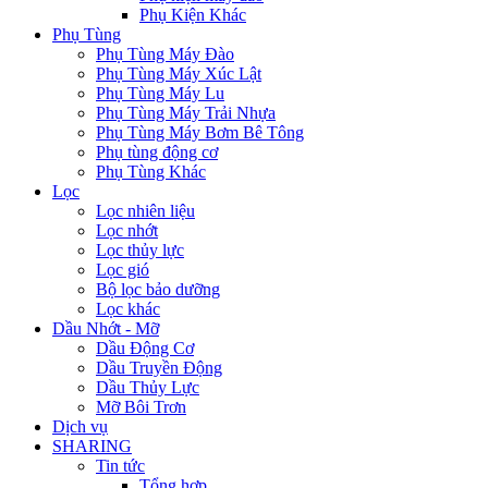
Phụ Kiện Khác
Phụ Tùng
Phụ Tùng Máy Đào
Phụ Tùng Máy Xúc Lật
Phụ Tùng Máy Lu
Phụ Tùng Máy Trải Nhựa
Phụ Tùng Máy Bơm Bê Tông
Phụ tùng động cơ
Phụ Tùng Khác
Lọc
Lọc nhiên liệu
Lọc nhớt
Lọc thủy lực
Lọc gió
Bộ lọc bảo dưỡng
Lọc khác
Dầu Nhớt - Mỡ
Dầu Động Cơ
Dầu Truyền Động
Dầu Thủy Lực
Mỡ Bôi Trơn
Dịch vụ
SHARING
Tin tức
Tổng hợp