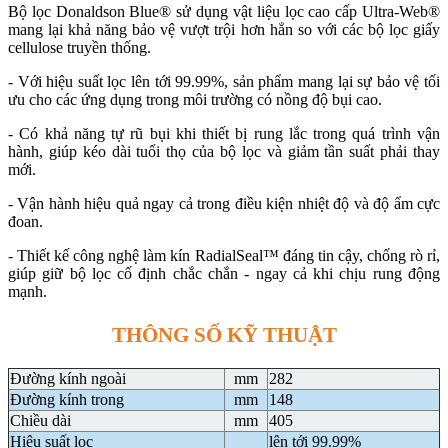
Bộ lọc Donaldson Blue® sử dụng vật liệu lọc cao cấp Ultra-Web®
mang lại khả năng bảo vệ vượt trội hơn hẳn so với các bộ lọc giấy
cellulose truyền thống.
- Với hiệu suất lọc lên tới 99.99%, sản phẩm mang lại sự bảo vệ tối
ưu cho các ứng dụng trong môi trường có nồng độ bụi cao.
- Có khả năng tự rũ bụi khi thiết bị rung lắc trong quá trình vận
hành, giúp kéo dài tuổi thọ của bộ lọc và giảm tần suất phải thay
mới.
- Vận hành hiệu quả ngay cả trong điều kiện nhiệt độ và độ ẩm cực
đoan.
- Thiết kế công nghệ làm kín RadialSeal™ đáng tin cậy, chống rò rỉ,
giúp giữ bộ lọc cố định chắc chắn - ngay cả khi chịu rung động
mạnh.
THÔNG SỐ KỸ THUẬT
Đường kính ngoài
mm
282
Đường kính trong
mm
148
Chiều dài
mm
405
Hiệu suất lọc
lên tới 99.99%