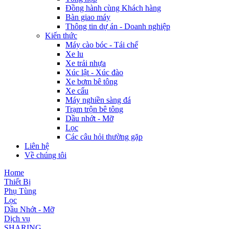
Đồng hành cùng Khách hàng
Bàn giao máy
Thông tin dự án - Doanh nghiệp
Kiến thức
Máy cào bóc - Tái chế
Xe lu
Xe trải nhựa
Xúc lật - Xúc đào
Xe bơm bê tông
Xe cẩu
Máy nghiền sàng đá
Trạm trộn bê tông
Dầu nhớt - Mỡ
Lọc
Các câu hỏi thường gặp
Liên hệ
Về chúng tôi
Home
Thiết Bị
Phụ Tùng
Lọc
Dầu Nhớt - Mỡ
Dịch vụ
SHARING