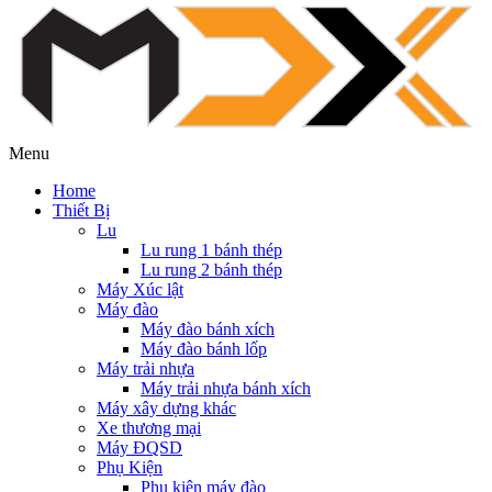
Menu
Home
Thiết Bị
Lu
Lu rung 1 bánh thép
Lu rung 2 bánh thép
Máy Xúc lật
Máy đào
Máy đào bánh xích
Máy đào bánh lốp
Máy trải nhựa
Máy trải nhựa bánh xích
Máy xây dựng khác
Xe thương mại
Máy ĐQSD
Phụ Kiện
Phụ kiện máy đào