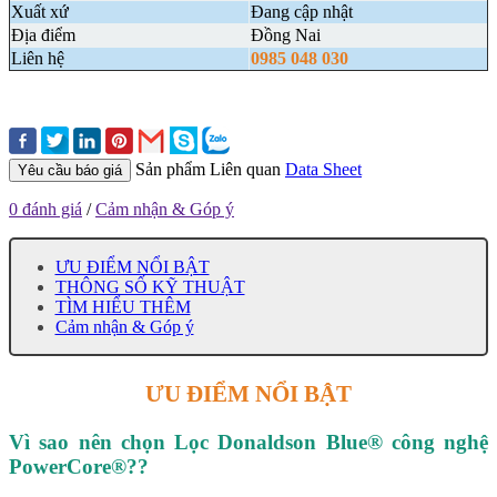
Xuất xứ
Đang cập nhật
Địa điểm
Đồng Nai
Liên hệ
0985 048 030
Sản phẩm Liên quan
Data Sheet
Yêu cầu báo giá
0 đánh giá
/
Cảm nhận & Góp ý
ƯU ĐIỂM NỔI BẬT
THÔNG SỐ KỸ THUẬT
TÌM HIỂU THÊM
Cảm nhận & Góp ý
ƯU ĐIỂM NỔI BẬT
Vì sao nên chọn Lọc Donaldson Blue® công nghệ
PowerCore®??