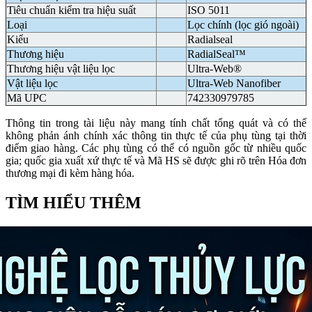
Tiêu chuẩn kiểm tra hiệu suất
ISO 5011
Loại
Lọc chính (lọc gió ngoài)
Kiểu
Radialseal
Thương hiệu
RadialSeal™
Thương hiệu vật liệu lọc
Ultra-Web®
Vật liệu lọc
Ultra-Web Nanofiber
Mã UPC
742330979785
Thông tin trong tài liệu này mang tính chất tổng quát và có thể
không phản ánh chính xác thông tin thực tế của phụ tùng tại thời
điểm giao hàng. Các phụ tùng có thể có nguồn gốc từ nhiều quốc
gia; quốc gia xuất xứ thực tế và Mã HS sẽ được ghi rõ trên Hóa đơn
thương mại đi kèm hàng hóa.
TÌM HIỂU THÊM