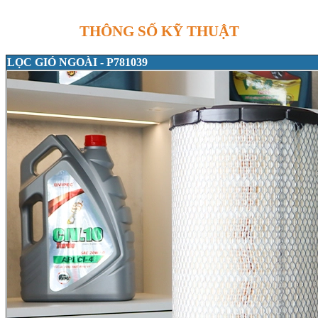
THÔNG SỐ KỸ THUẬT
LỌC GIÓ NGOÀI - P781039