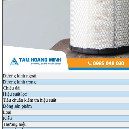
Đường kính ngoài
Đường kính trong
Chiều dài
Hiệu suất lọc
Tiêu chuẩn kiểm tra hiệu suất
Dòng sản phẩm
Loại
Kiểu
Thương hiệu