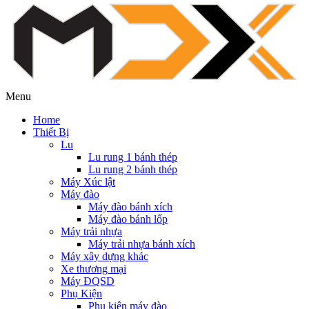
Menu
Home
Thiết Bị
Lu
Lu rung 1 bánh thép
Lu rung 2 bánh thép
Máy Xúc lật
Máy đào
Máy đào bánh xích
Máy đào bánh lốp
Máy trải nhựa
Máy trải nhựa bánh xích
Máy xây dựng khác
Xe thương mại
Máy ĐQSD
Phụ Kiện
Phụ kiện máy đào