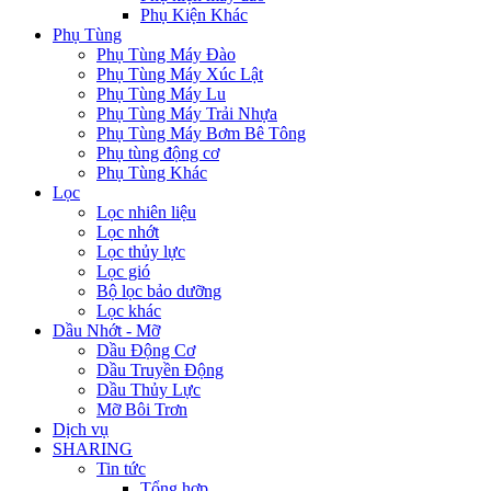
Phụ Kiện Khác
Phụ Tùng
Phụ Tùng Máy Đào
Phụ Tùng Máy Xúc Lật
Phụ Tùng Máy Lu
Phụ Tùng Máy Trải Nhựa
Phụ Tùng Máy Bơm Bê Tông
Phụ tùng động cơ
Phụ Tùng Khác
Lọc
Lọc nhiên liệu
Lọc nhớt
Lọc thủy lực
Lọc gió
Bộ lọc bảo dưỡng
Lọc khác
Dầu Nhớt - Mỡ
Dầu Động Cơ
Dầu Truyền Động
Dầu Thủy Lực
Mỡ Bôi Trơn
Dịch vụ
SHARING
Tin tức
Tổng hợp