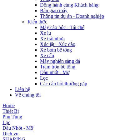
Đồng hành cùng Khách hàng
Bàn giao máy
Thông tin dự án - Doanh nghiệp
Kiến thức
Máy cào bóc - Tái chế
Xe lu
Xe trải nhựa
Xúc lật - Xúc đào
Xe bơm bê tông
Xe cẩu
Máy nghiền sàng đá
Trạm trộn bê tông
Dầu nhớt - Mỡ
Lọc
Các câu hỏi thường gặp
Liên hệ
Về chúng tôi
Home
Thiết Bị
Phụ Tùng
Lọc
Dầu Nhớt - Mỡ
Dịch vụ
SHARING