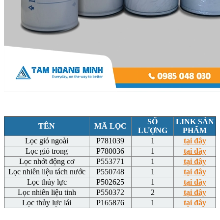
SỐ
LINK SẢN
TÊN
MÃ LỌC
LƯỢNG
PHẨM
Lọc gió ngoài
P781039
1
tại đây
Lọc gió trong
P780036
1
tại đây
Lọc nhớt động cơ
P553771
1
tại đây
Lọc nhiên liệu tách nước
P550748
1
tại đây
Lọc thủy lực
P502625
1
tại đây
Lọc nhiên liệu tinh
P550372
2
tại đây
Lọc thủy lực lái
P165876
1
tại đây