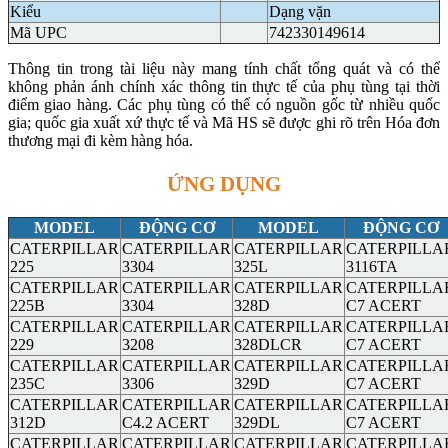
Kiểu
Dạng vặn
Mã UPC
742330149614
Thông tin trong tài liệu này mang tính chất tổng quát và có thể
không phản ánh chính xác thông tin thực tế của phụ tùng tại thời
điểm giao hàng. Các phụ tùng có thể có nguồn gốc từ nhiều quốc
gia; quốc gia xuất xứ thực tế và Mã HS sẽ được ghi rõ trên Hóa đơn
thương mại đi kèm hàng hóa.
ỨNG DỤNG
MODEL
ĐỘNG CƠ
MODEL
ĐỘNG CƠ
CATERPILLAR
CATERPILLAR
CATERPILLAR
CATERPILLA
225
3304
325L
3116TA
CATERPILLAR
CATERPILLAR
CATERPILLAR
CATERPILLA
225B
3304
328D
C7 ACERT
CATERPILLAR
CATERPILLAR
CATERPILLAR
CATERPILLA
229
3208
328DLCR
C7 ACERT
CATERPILLAR
CATERPILLAR
CATERPILLAR
CATERPILLA
235C
3306
329D
C7 ACERT
CATERPILLAR
CATERPILLAR
CATERPILLAR
CATERPILLA
312D
C4.2 ACERT
329DL
C7 ACERT
CATERPILLAR
CATERPILLAR
CATERPILLAR
CATERPILLA