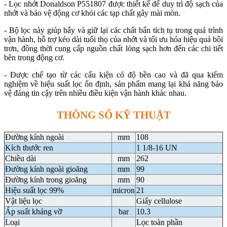
- Lọc nhớt Donaldson P551807 được thiết kế để duy trì độ sạch của
nhớt và bảo vệ động cơ khỏi các tạp chất gây mài mòn.
- Bộ lọc này giúp bẫy và giữ lại các chất bẩn tích tụ trong quá trình
vận hành, hỗ trợ kéo dài tuổi thọ của nhớt và tối ưu hóa hiệu quả bôi
trơn, đồng thời cung cấp nguồn chất lỏng sạch hơn đến các chi tiết
bên trong động cơ.
- Được chế tạo từ các cấu kiện có độ bền cao và đã qua kiểm
nghiệm về hiệu suất lọc ổn định, sản phẩm mang lại khả năng bảo
vệ đáng tin cậy trên nhiều điều kiện vận hành khác nhau.
THÔNG SỐ KỸ THUẬT
Đường kính ngoài
mm
108
Kích thước ren
1 1/8-16 UN
Chiều dài
mm
262
Đường kính ngoài gioăng
mm
99
Đường kính trong gioăng
mm
90
Hiệu suất lọc 99%
micron
21
Vật liệu lọc
Giấy cellulose
Áp suất kháng vỡ
bar
10.3
Loại
Lọc toàn phần