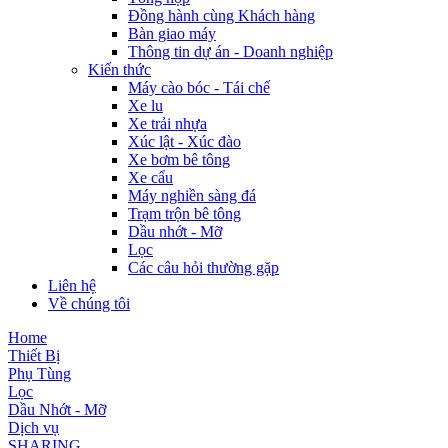
Đồng hành cùng Khách hàng
Bàn giao máy
Thông tin dự án - Doanh nghiệp
Kiến thức
Máy cào bóc - Tái chế
Xe lu
Xe trải nhựa
Xúc lật - Xúc đào
Xe bơm bê tông
Xe cẩu
Máy nghiền sàng đá
Trạm trộn bê tông
Dầu nhớt - Mỡ
Lọc
Các câu hỏi thường gặp
Liên hệ
Về chúng tôi
Home
Thiết Bị
Phụ Tùng
Lọc
Dầu Nhớt - Mỡ
Dịch vụ
SHARING