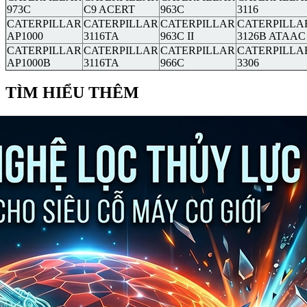
973C
C9 ACERT
963C
3116
CATERPILLAR
CATERPILLAR
CATERPILLAR
CATERPILLA
AP1000
3116TA
963C II
3126B ATAAC
CATERPILLAR
CATERPILLAR
CATERPILLAR
CATERPILLA
AP1000B
3116TA
966C
3306
TÌM HIỂU THÊM