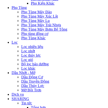
Phụ Kiện Khác
Phụ Tùng
Phụ Tùng Máy Đào
Phụ Tùng Máy Xúc Lật
Phụ Tùng Máy Lu
Phụ Tùng Máy Trải Nhựa
Phụ Tùng Máy Bơm Bê Tông
Phụ tùng động cơ
Phụ Tùng Khác
Lọc
Lọc nhiên liệu
Lọc nhớt
Lọc thủy lực
Lọc gió
Bộ lọc bảo dưỡng
Lọc khác
Dầu Nhớt - Mỡ
Dầu Động Cơ
Dầu Truyền Động
Dầu Thủy Lực
Mỡ Bôi Trơn
Dịch vụ
SHARING
Tin tức
Tổng hợp