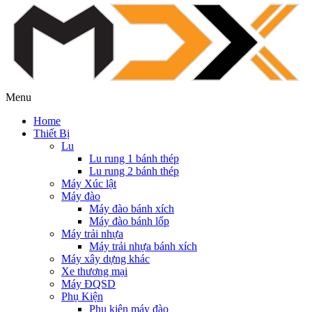
Menu
Home
Thiết Bị
Lu
Lu rung 1 bánh thép
Lu rung 2 bánh thép
Máy Xúc lật
Máy đào
Máy đào bánh xích
Máy đào bánh lốp
Máy trải nhựa
Máy trải nhựa bánh xích
Máy xây dựng khác
Xe thương mại
Máy ĐQSD
Phụ Kiện
Phụ kiện máy đào