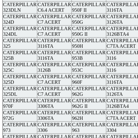
CATERPILLAR
CATERPILLAR
CATERPILLAR
CATERPILLA
323DLN
C6.4 ACERT
950F II
3116TA
CATERPILLAR
CATERPILLAR
CATERPILLAR
CATERPILLA
324D
C7 ACERT
950G
3126TA
CATERPILLAR
CATERPILLAR
CATERPILLAR
CATERPILLA
324DL
C7 ACERT
950G II
3126BTA4
CATERPILLAR
CATERPILLAR
CATERPILLAR
CATERPILLA
325
3116TA
950H
C7TA ACERT
CATERPILLAR
CATERPILLAR
CATERPILLAR
CATERPILLA
325B
3116TA
953B
3116
CATERPILLAR
CATERPILLAR
CATERPILLAR
CATERPILLA
325C
3126B
953C
3116
CATERPILLAR
CATERPILLAR
CATERPILLAR
CATERPILLA
325D
C7 ACERT
960F
3116TA
CATERPILLAR
CATERPILLAR
CATERPILLAR
CATERPILLA
325DL
C7 ACERT
962G
3126TA
CATERPILLAR
CATERPILLAR
CATERPILLAR
CATERPILLA
970F
3306TA
962G II
3126BTA4
CATERPILLAR
CATERPILLAR
CATERPILLAR
CATERPILLA
972G
3306TA
962H
C7TA ACERT
CATERPILLAR
CATERPILLAR
CATERPILLAR
CATERPILLA
973
3306
963
3304
CATERPILLAR
CATERPILLAR
CATERPILLAR
CATERPILLA