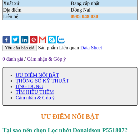
Xuất xứ
Đang cập nhật
Địa điểm
Đồng Nai
Liên hệ
0985 048 030
Sản phẩm Liên quan
Data Sheet
Yêu cầu báo giá
0 đánh giá
/
Cảm nhận & Góp ý
ƯU ĐIỂM NỔI BẬT
THÔNG SỐ KỸ THUẬT
ỨNG DỤNG
TÌM HIỂU THÊM
Cảm nhận & Góp ý
ƯU ĐIỂM NỔI BẬT
Tại sao nên chọn Lọc nhớt Donaldson P551807?