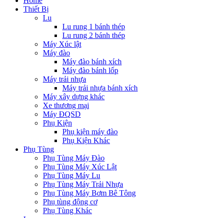
Home
Thiết Bị
Lu
Lu rung 1 bánh thép
Lu rung 2 bánh thép
Máy Xúc lật
Máy đào
Máy đào bánh xích
Máy đào bánh lốp
Máy trải nhựa
Máy trải nhựa bánh xích
Máy xây dựng khác
Xe thương mại
Máy ĐQSD
Phụ Kiện
Phụ kiện máy đào
Phụ Kiện Khác
Phụ Tùng
Phụ Tùng Máy Đào
Phụ Tùng Máy Xúc Lật
Phụ Tùng Máy Lu
Phụ Tùng Máy Trải Nhựa
Phụ Tùng Máy Bơm Bê Tông
Phụ tùng động cơ
Phụ Tùng Khác