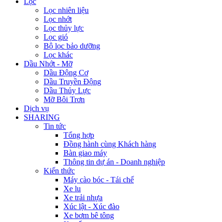
Lọc
Lọc nhiên liệu
Lọc nhớt
Lọc thủy lực
Lọc gió
Bộ lọc bảo dưỡng
Lọc khác
Dầu Nhớt - Mỡ
Dầu Động Cơ
Dầu Truyền Động
Dầu Thủy Lực
Mỡ Bôi Trơn
Dịch vụ
SHARING
Tin tức
Tổng hợp
Đồng hành cùng Khách hàng
Bàn giao máy
Thông tin dự án - Doanh nghiệp
Kiến thức
Máy cào bóc - Tái chế
Xe lu
Xe trải nhựa
Xúc lật - Xúc đào
Xe bơm bê tông