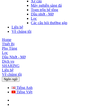
Xe cẩu
Máy nghiền sàng đá
Trạm trộn bê tông
Dầu nhớt - Mỡ
Lọc
Các câu hỏi thường gặp
Liên hệ
Về chúng tôi
Home
Thiết Bị
Phụ Tùng
Lọc
Dầu Nhớt - Mỡ
Dịch vụ
SHARING
Liên hệ
Về chúng tôi
Ngôn ngữ
Tiếng Anh
Tiếng Việt