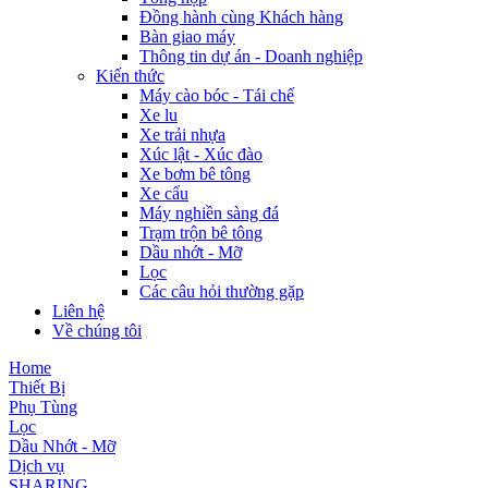
Đồng hành cùng Khách hàng
Bàn giao máy
Thông tin dự án - Doanh nghiệp
Kiến thức
Máy cào bóc - Tái chế
Xe lu
Xe trải nhựa
Xúc lật - Xúc đào
Xe bơm bê tông
Xe cẩu
Máy nghiền sàng đá
Trạm trộn bê tông
Dầu nhớt - Mỡ
Lọc
Các câu hỏi thường gặp
Liên hệ
Về chúng tôi
Home
Thiết Bị
Phụ Tùng
Lọc
Dầu Nhớt - Mỡ
Dịch vụ
SHARING