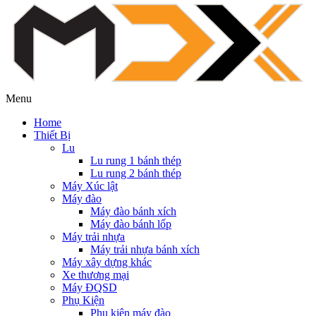
Menu
Home
Thiết Bị
Lu
Lu rung 1 bánh thép
Lu rung 2 bánh thép
Máy Xúc lật
Máy đào
Máy đào bánh xích
Máy đào bánh lốp
Máy trải nhựa
Máy trải nhựa bánh xích
Máy xây dựng khác
Xe thương mại
Máy ĐQSD
Phụ Kiện
Phụ kiện máy đào