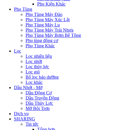
Phụ Kiện Khác
Phụ Tùng
Phụ Tùng Máy Đào
Phụ Tùng Máy Xúc Lật
Phụ Tùng Máy Lu
Phụ Tùng Máy Trải Nhựa
Phụ Tùng Máy Bơm Bê Tông
Phụ tùng động cơ
Phụ Tùng Khác
Lọc
Lọc nhiên liệu
Lọc nhớt
Lọc thủy lực
Lọc gió
Bộ lọc bảo dưỡng
Lọc khác
Dầu Nhớt - Mỡ
Dầu Động Cơ
Dầu Truyền Động
Dầu Thủy Lực
Mỡ Bôi Trơn
Dịch vụ
SHARING
Tin tức
Tổng hợp