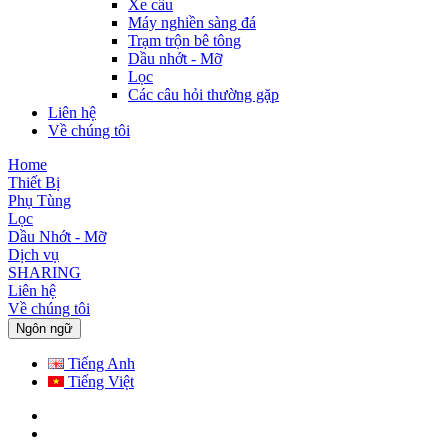
Xe cẩu
Máy nghiền sàng đá
Trạm trộn bê tông
Dầu nhớt - Mỡ
Lọc
Các câu hỏi thường gặp
Liên hệ
Về chúng tôi
Home
Thiết Bị
Phụ Tùng
Lọc
Dầu Nhớt - Mỡ
Dịch vụ
SHARING
Liên hệ
Về chúng tôi
Ngôn ngữ
Tiếng Anh
Tiếng Việt