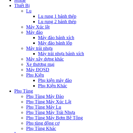
Home
Thiết Bị
Lu
Lu rung 1 bánh thép
Lu rung 2 bánh thép
Máy Xúc lật
Máy đào
Máy đào bánh xích
Máy đào bánh lốp
Máy trải nhựa
Máy trải nhựa bánh xích
Máy xây dựng khác
Xe thương mại
Máy ĐQSD
Phụ Kiện
Phụ kiện máy đào
Phụ Kiện Khác
Phụ Tùng
Phụ Tùng Máy Đào
Phụ Tùng Máy Xúc Lật
Phụ Tùng Máy Lu
Phụ Tùng Máy Trải Nhựa
Phụ Tùng Máy Bơm Bê Tông
Phụ tùng động cơ
Phụ Tùng Khác