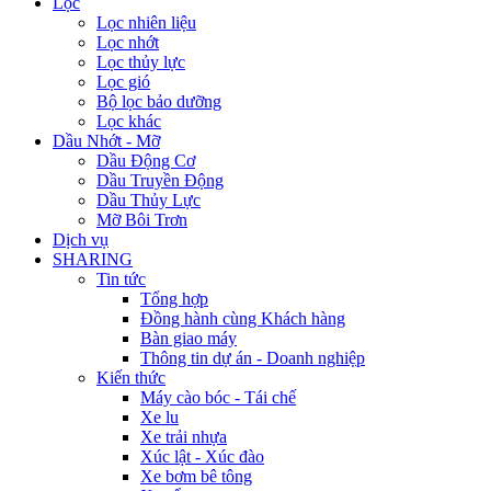
Lọc
Lọc nhiên liệu
Lọc nhớt
Lọc thủy lực
Lọc gió
Bộ lọc bảo dưỡng
Lọc khác
Dầu Nhớt - Mỡ
Dầu Động Cơ
Dầu Truyền Động
Dầu Thủy Lực
Mỡ Bôi Trơn
Dịch vụ
SHARING
Tin tức
Tổng hợp
Đồng hành cùng Khách hàng
Bàn giao máy
Thông tin dự án - Doanh nghiệp
Kiến thức
Máy cào bóc - Tái chế
Xe lu
Xe trải nhựa
Xúc lật - Xúc đào
Xe bơm bê tông