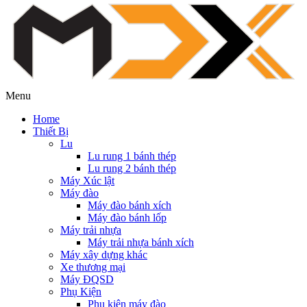
Menu
Home
Thiết Bị
Lu
Lu rung 1 bánh thép
Lu rung 2 bánh thép
Máy Xúc lật
Máy đào
Máy đào bánh xích
Máy đào bánh lốp
Máy trải nhựa
Máy trải nhựa bánh xích
Máy xây dựng khác
Xe thương mại
Máy ĐQSD
Phụ Kiện
Phụ kiện máy đào