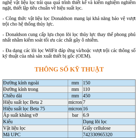
nghệ vật liệu lọc trải qua quá trình thiết kế và kiểm nghiệm nghiêm
ngặt, thiết lập tiêu chuẩn về hiệu suất lọc.
- Công thức vật liệu lọc Donaldson mang lại khả năng bảo vệ vượt
trội cho hệ thống thủy lực.
- Donaldson cung cấp lựa chọn lõi lọc thủy lực thay thế phong phú
nhất nhằm kiểm soát tối ưu các chất gây ô nhiễm.
- Đa dạng các lõi lọc WilFit đáp ứng và/hoặc vượt trội các thông số
kỹ thuật của nhà sản xuất thiết bị gốc (OEM).
THÔNG SỐ KỸ THUẬT
Đường kính ngoài
mm
150
Đường kính trong
mm
110
Chiều dài
mm
450
Hiệu suất lọc Beta 2
micron
7
Hiệu suất lọc Beta 75
micron
16
Áp suất kháng vỡ
bar
6.9
Kiểu
Dạng lõi lọc
Vật liệu lọc
Giấy cellulose
Mã UPC
742330965320