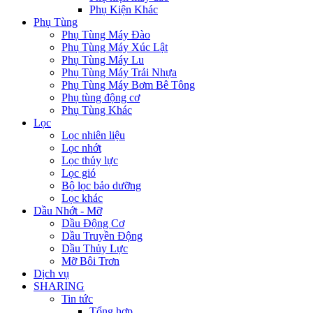
Phụ Kiện Khác
Phụ Tùng
Phụ Tùng Máy Đào
Phụ Tùng Máy Xúc Lật
Phụ Tùng Máy Lu
Phụ Tùng Máy Trải Nhựa
Phụ Tùng Máy Bơm Bê Tông
Phụ tùng động cơ
Phụ Tùng Khác
Lọc
Lọc nhiên liệu
Lọc nhớt
Lọc thủy lực
Lọc gió
Bộ lọc bảo dưỡng
Lọc khác
Dầu Nhớt - Mỡ
Dầu Động Cơ
Dầu Truyền Động
Dầu Thủy Lực
Mỡ Bôi Trơn
Dịch vụ
SHARING
Tin tức
Tổng hợp