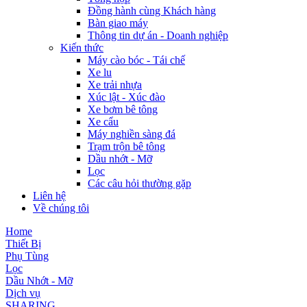
Đồng hành cùng Khách hàng
Bàn giao máy
Thông tin dự án - Doanh nghiệp
Kiến thức
Máy cào bóc - Tái chế
Xe lu
Xe trải nhựa
Xúc lật - Xúc đào
Xe bơm bê tông
Xe cẩu
Máy nghiền sàng đá
Trạm trộn bê tông
Dầu nhớt - Mỡ
Lọc
Các câu hỏi thường gặp
Liên hệ
Về chúng tôi
Home
Thiết Bị
Phụ Tùng
Lọc
Dầu Nhớt - Mỡ
Dịch vụ
SHARING