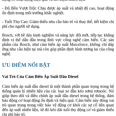
- Độ Bền Vượt Trội: Chịu được áp suất và nhiệt độ cao, hoạt động
ổn định trong môi trường khắc nghiệt.
- Tuổi Thọ Cao: Giảm thiểu nhu cầu bảo trì và thay thế, tiết kiệm chi
phí cho người sử dụng.
Bosch, với bề dày kinh nghiệm và năng lực đổi mới, tiếp tục khẳng
định vị thế dẫn đầu trong lĩnh vực công nghệ cảm biến. Các sản
phẩm của Bosch, như cảm biến áp suất Maxxforce, không chỉ đáp
ứng nhu cầu hiện tại mà còn góp phần định hình tương lai của công
nghệ.
ƯU ĐIỂM NỔI BẬT
Vai Trò Của Cảm Biến Áp Suất Dầu Diesel
Cảm biến áp suất dầu diesel là một thành phần quan trọng trong hệ
thống quản lý nhiên liệu của các loại xe đầu kéo sơmi rơmoóc. Nó
giúp theo dõi và điều chỉnh áp suất dầu diesel trong hệ thống, đảm
bảo động cơ hoạt động ổn định và hiệu quả. Cảm biến này đóng vai
trò quan trọng trong việc bảo vệ động cơ khỏi các sự cố liên quan
đến áp suất nhiên liệu, từ đó kéo dài tuổi thọ động cơ và giảm thiểu
chi phí bảo trì.