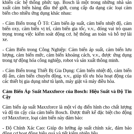
khiển các hệ thống phức tạp. Bosch là một trong những nhà sản
xuất cảm biến hàng đầu thế giới, cung cấp đa dạng các loại cảm
biến cho nhiều ứng dụng khác nhau:
- Cảm Biến trong Ô Tô: Cảm biến áp suất, cảm biến nhiệt độ, cảm
biến oxy, cảm biến vị trí, cảm biến gia tốc, v.v., đóng vai trò quan
trọng trong việc kiểm soát động cơ, hệ thống an toàn và hỗ trợ lái
xe.
- Cảm Biến trong Công Nghiệp: Cảm biến áp suất, cảm biến lưu
lượng, cảm biến mức, cảm biến khoảng cách, v.v., được ứng dụng
trong tự động hóa công nghiệp, robot và sản xuất thông minh.
- Cảm Biến trong Thiết Bị Gia Dụng: Cảm biến nhiệt độ, cảm biến
độ ẩm, cảm biến chuyển động, v.v., giúp tối ưu hóa hoạt động của
các thiết bị gia dụng như tủ lạnh, máy giặt và máy điều hòa.
Cảm Biến Áp Suất Maxxforce của Bosch: Hiệu Suất và Độ Tin
Cậy
Cảm biến áp suất Maxxforce là một ví dụ điển hình cho chất lượng
và độ tin cậy của cảm biến Bosch. Được thiết kế đặc biệt cho động
cơ Maxxforce, loại cảm biến này đảm bảo:
- Độ Chính Xác Cao: Giúp đo lường áp suất chính xác, đảm bảo
động cơ hoạt động hiệu quả và tiết kiệm nhiên liệu.