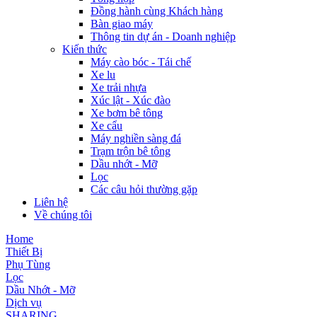
Đồng hành cùng Khách hàng
Bàn giao máy
Thông tin dự án - Doanh nghiệp
Kiến thức
Máy cào bóc - Tái chế
Xe lu
Xe trải nhựa
Xúc lật - Xúc đào
Xe bơm bê tông
Xe cẩu
Máy nghiền sàng đá
Trạm trộn bê tông
Dầu nhớt - Mỡ
Lọc
Các câu hỏi thường gặp
Liên hệ
Về chúng tôi
Home
Thiết Bị
Phụ Tùng
Lọc
Dầu Nhớt - Mỡ
Dịch vụ
SHARING