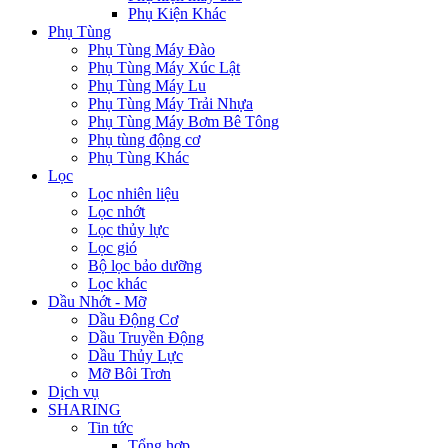
Phụ Kiện Khác
Phụ Tùng
Phụ Tùng Máy Đào
Phụ Tùng Máy Xúc Lật
Phụ Tùng Máy Lu
Phụ Tùng Máy Trải Nhựa
Phụ Tùng Máy Bơm Bê Tông
Phụ tùng động cơ
Phụ Tùng Khác
Lọc
Lọc nhiên liệu
Lọc nhớt
Lọc thủy lực
Lọc gió
Bộ lọc bảo dưỡng
Lọc khác
Dầu Nhớt - Mỡ
Dầu Động Cơ
Dầu Truyền Động
Dầu Thủy Lực
Mỡ Bôi Trơn
Dịch vụ
SHARING
Tin tức
Tổng hợp