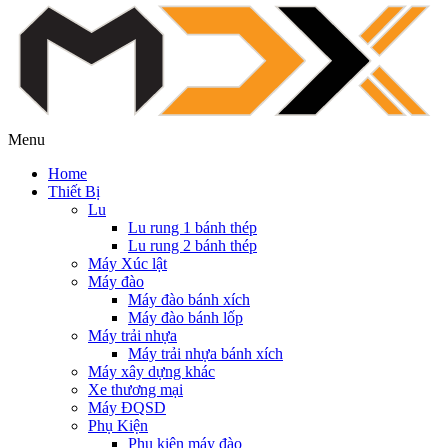
Menu
Home
Thiết Bị
Lu
Lu rung 1 bánh thép
Lu rung 2 bánh thép
Máy Xúc lật
Máy đào
Máy đào bánh xích
Máy đào bánh lốp
Máy trải nhựa
Máy trải nhựa bánh xích
Máy xây dựng khác
Xe thương mại
Máy ĐQSD
Phụ Kiện
Phụ kiện máy đào