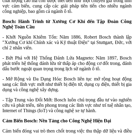
chất lượng cao mà còn được biết đến như một chuyên gia trong lĩnh
vực cảm biến, cung cấp các giải pháp tiên tiến cho nhiều ngành
công nghiệp, bao gồm cả ngành ô tô.
Bosch: Hành Trình từ Xưởng Cơ Khí đến Tập Đoàn Công
Nghệ Toàn Cầu
- Khởi Nguồn Khiêm Tốn: Năm 1886, Robert Bosch thành lập
"Xưởng Cơ khí Chính xác và Kỹ thuật Điện" tại Stuttgart, Đức, với
chỉ 2 nhân viên.
- Bứt Phá với Hệ Thống Đánh Lửa Magneto: Năm 1897, Bosch
phát triển hệ thống đánh lửa từ thấp áp cho động cơ đốt trong, đánh
dấu bước ngoặt quan trọng trong lịch sử ngành ô tô.
- Mở Rộng và Đa Dạng Hóa: Bosch liên tục mở rộng hoạt động
sang các lĩnh vực mới như thiết bị điện tử, dụng cụ điện, thiết bị gia
dụng và công nghệ xây dựng.
- Tập Trung vào Đổi Mới: Bosch luôn chú trọng đầu tư vào nghiên
cứu và phát triển, tiên phong trong các lĩnh vực như trí tuệ nhân tạo,
Internet of Things (IoT) và công nghệ xe tự hành.
Cảm Biến Bosch: Nền Tảng cho Công Nghệ Hiện Đại
Cảm biến đóng vai trò then chốt trong việc thu thập dữ liệu và điều