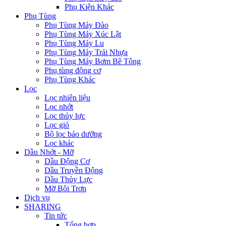
Phụ Kiện Khác
Phụ Tùng
Phụ Tùng Máy Đào
Phụ Tùng Máy Xúc Lật
Phụ Tùng Máy Lu
Phụ Tùng Máy Trải Nhựa
Phụ Tùng Máy Bơm Bê Tông
Phụ tùng động cơ
Phụ Tùng Khác
Lọc
Lọc nhiên liệu
Lọc nhớt
Lọc thủy lực
Lọc gió
Bộ lọc bảo dưỡng
Lọc khác
Dầu Nhớt - Mỡ
Dầu Động Cơ
Dầu Truyền Động
Dầu Thủy Lực
Mỡ Bôi Trơn
Dịch vụ
SHARING
Tin tức
Tổng hợp