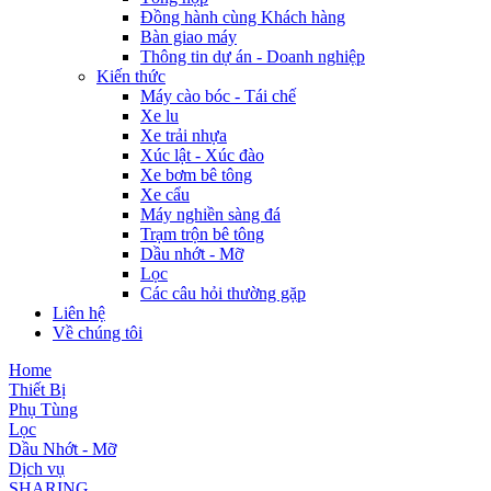
Đồng hành cùng Khách hàng
Bàn giao máy
Thông tin dự án - Doanh nghiệp
Kiến thức
Máy cào bóc - Tái chế
Xe lu
Xe trải nhựa
Xúc lật - Xúc đào
Xe bơm bê tông
Xe cẩu
Máy nghiền sàng đá
Trạm trộn bê tông
Dầu nhớt - Mỡ
Lọc
Các câu hỏi thường gặp
Liên hệ
Về chúng tôi
Home
Thiết Bị
Phụ Tùng
Lọc
Dầu Nhớt - Mỡ
Dịch vụ
SHARING