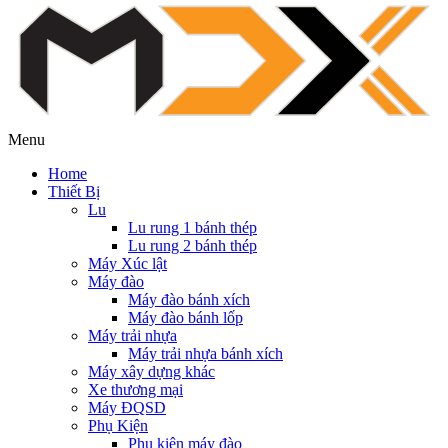
Menu
Home
Thiết Bị
Lu
Lu rung 1 bánh thép
Lu rung 2 bánh thép
Máy Xúc lật
Máy đào
Máy đào bánh xích
Máy đào bánh lốp
Máy trải nhựa
Máy trải nhựa bánh xích
Máy xây dựng khác
Xe thương mại
Máy ĐQSD
Phụ Kiện
Phụ kiện máy đào