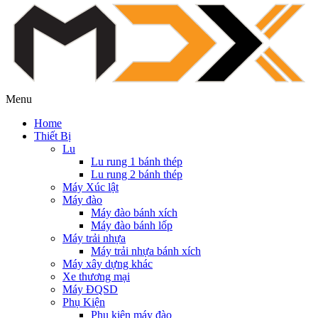
Menu
Home
Thiết Bị
Lu
Lu rung 1 bánh thép
Lu rung 2 bánh thép
Máy Xúc lật
Máy đào
Máy đào bánh xích
Máy đào bánh lốp
Máy trải nhựa
Máy trải nhựa bánh xích
Máy xây dựng khác
Xe thương mại
Máy ĐQSD
Phụ Kiện
Phụ kiện máy đào