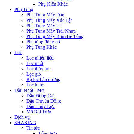
Phụ Kiện Khác
Phụ Tùng
Phụ Tùng Máy Đào
Phụ Tùng Máy Xúc Lật
Phụ Tùng Máy Lu
Phụ Tùng Máy Trải Nhựa
Phụ Tùng Máy Bơm Bê Tông
Phụ tùng động cơ
Phụ Tùng Khác
Lọc
Lọc nhiên liệu
Lọc nhớt
Lọc thủy lực
Lọc gió
Bộ lọc bảo dưỡng
Lọc khác
Dầu Nhớt - Mỡ
Dầu Động Cơ
Dầu Truyền Động
Dầu Thủy Lực
Mỡ Bôi Trơn
Dịch vụ
SHARING
Tin tức
Tổng hợp