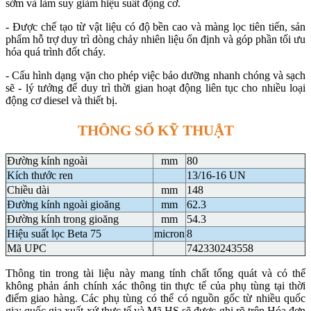
sớm và làm suy giảm hiệu suất động cơ.
- Được chế tạo từ vật liệu có độ bền cao và màng lọc tiên tiến, sản
phẩm hỗ trợ duy trì dòng chảy nhiên liệu ổn định và góp phần tối ưu
hóa quá trình đốt cháy.
- Cấu hình dạng vặn cho phép việc bảo dưỡng nhanh chóng và sạch
sẽ - lý tưởng để duy trì thời gian hoạt động liên tục cho nhiều loại
động cơ diesel và thiết bị.
THÔNG SỐ KỸ THUẬT
Đường kính ngoài
mm
80
Kích thước ren
13/16-16 UN
Chiều dài
mm
148
Đường kính ngoài gioăng
mm
62.3
Đường kính trong gioăng
mm
54.3
Hiệu suất lọc Beta 75
micron
8
Mã UPC
742330243558
Thông tin trong tài liệu này mang tính chất tổng quát và có thể
không phản ánh chính xác thông tin thực tế của phụ tùng tại thời
điểm giao hàng. Các phụ tùng có thể có nguồn gốc từ nhiều quốc
gia; quốc gia xuất xứ thực tế và Mã HS sẽ được ghi rõ trên Hóa đơn