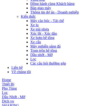
Đồng hành cùng Khách hàng
Bàn giao máy
Thông tin dự án - Doanh nghiệp
Kiến thức
Máy cào bóc - Tái chế
Xe lu
Xe trải nhựa
Xúc lật - Xúc đào
Xe bơm bê tông
Xe cẩu
Máy nghiền sàng đá
Trạm trộn bê tông
Dầu nhớt - Mỡ
Lọc
Các câu hỏi thường gặp
Liên hệ
Về chúng tôi
Home
Thiết Bị
Phụ Tùng
Lọc
Dầu Nhớt - Mỡ
Dịch vụ
SHARING