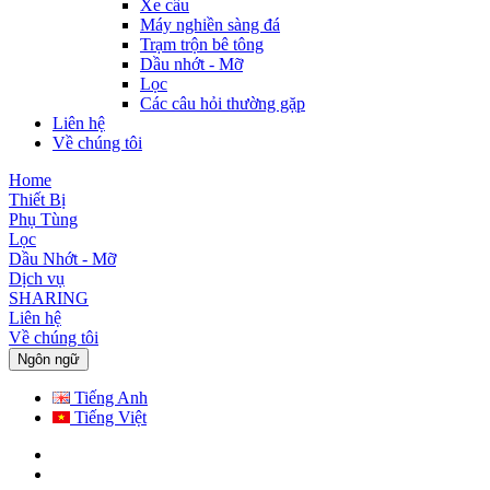
Xe cẩu
Máy nghiền sàng đá
Trạm trộn bê tông
Dầu nhớt - Mỡ
Lọc
Các câu hỏi thường gặp
Liên hệ
Về chúng tôi
Home
Thiết Bị
Phụ Tùng
Lọc
Dầu Nhớt - Mỡ
Dịch vụ
SHARING
Liên hệ
Về chúng tôi
Ngôn ngữ
Tiếng Anh
Tiếng Việt