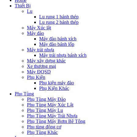
Home
Thiết Bị
Lu
Lu rung 1 bánh thép
Lu rung 2 bánh thép
Máy Xúc lật
Máy đào
Máy đào bánh xích
Máy đào bánh lốp
Máy trải nhựa
Máy trải nhựa bánh xích
Máy xây dựng khác
Xe thương mại
Máy ĐQSD
Phụ Kiện
Phụ kiện máy đào
Phụ Kiện Khác
Phụ Tùng
Phụ Tùng Máy Đào
Phụ Tùng Máy Xúc Lật
Phụ Tùng Máy Lu
Phụ Tùng Máy Trải Nhựa
Phụ Tùng Máy Bơm Bê Tông
Phụ tùng động cơ
Phụ Tùng Khác