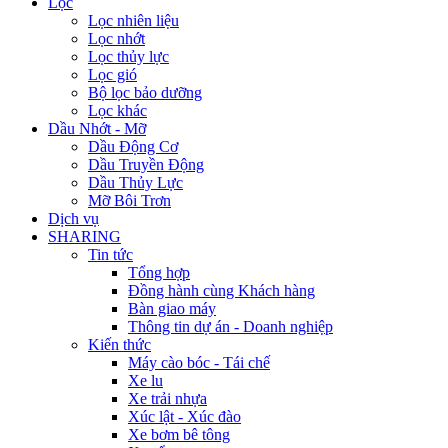
Lọc
Lọc nhiên liệu
Lọc nhớt
Lọc thủy lực
Lọc gió
Bộ lọc bảo dưỡng
Lọc khác
Dầu Nhớt - Mỡ
Dầu Động Cơ
Dầu Truyền Động
Dầu Thủy Lực
Mỡ Bôi Trơn
Dịch vụ
SHARING
Tin tức
Tổng hợp
Đồng hành cùng Khách hàng
Bàn giao máy
Thông tin dự án - Doanh nghiệp
Kiến thức
Máy cào bóc - Tái chế
Xe lu
Xe trải nhựa
Xúc lật - Xúc đào
Xe bơm bê tông