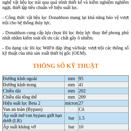
nghệ vật liệu lọc trải qua quá trình thiết kế và kiểm nghiệm nghiêm
ngặt, thiết lập tiêu chuẩn về hiệu suất lọc.
- Công thức vật liệu lọc Donaldson mang lại khả năng bảo vệ vượt
trội cho hệ thống thủy lực.
- Donaldson cung cấp lựa chọn lõi lọc thủy lực thay thế phong phú
nhất nhằm kiểm soát tối ưu các chất gây ô nhiễm.
- Đa dạng các lõi lọc WilFit đáp ứng và/hoặc vượt trội các thông số
kỹ thuật của nhà sản xuất thiết bị gốc (OEM).
THÔNG SỐ KỸ THUẬT
Đường kính ngoài
mm
95
Đường kính trong
mm
41
Chiều dài
mm
202
Chiều dài tổng thể
mm
209
Hiệu suất lọc Beta 2
micron
27
Van an toàn (Bypass)
Có
Áp suất mở van bypass giới hạn
bar
1.5
dưới (LR)
Áp suất kháng vỡ
bar
10