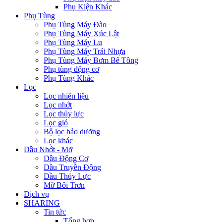
Phụ Kiện Khác
Phụ Tùng
Phụ Tùng Máy Đào
Phụ Tùng Máy Xúc Lật
Phụ Tùng Máy Lu
Phụ Tùng Máy Trải Nhựa
Phụ Tùng Máy Bơm Bê Tông
Phụ tùng động cơ
Phụ Tùng Khác
Lọc
Lọc nhiên liệu
Lọc nhớt
Lọc thủy lực
Lọc gió
Bộ lọc bảo dưỡng
Lọc khác
Dầu Nhớt - Mỡ
Dầu Động Cơ
Dầu Truyền Động
Dầu Thủy Lực
Mỡ Bôi Trơn
Dịch vụ
SHARING
Tin tức
Tổng hợp