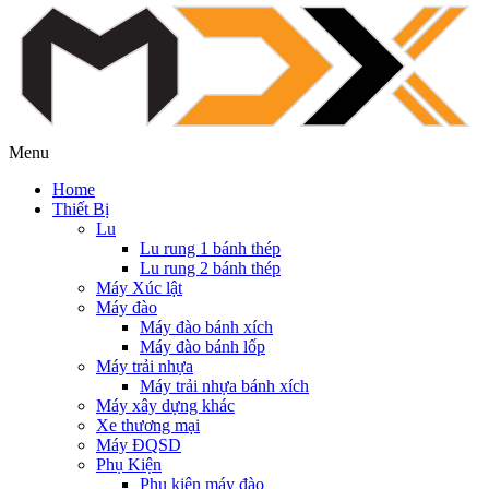
Menu
Home
Thiết Bị
Lu
Lu rung 1 bánh thép
Lu rung 2 bánh thép
Máy Xúc lật
Máy đào
Máy đào bánh xích
Máy đào bánh lốp
Máy trải nhựa
Máy trải nhựa bánh xích
Máy xây dựng khác
Xe thương mại
Máy ĐQSD
Phụ Kiện
Phụ kiện máy đào