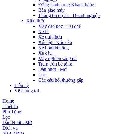
Đồng hành cùng Khách hàng
Bàn giao máy
Thông tin dự án - Doanh nghiệp
Kiến thức
Máy cào bóc - Tái chế
Xe lu
Xe trải nhựa
Xúc lật - Xúc đào
Xe bơm bê tông
Xe cẩu
Máy nghiền sàng đá
Trạm trộn bê tông
Dầu nhớt - Mỡ
Lọc
Các câu hỏi thường gặp
Liên hệ
Về chúng tôi
Home
Thiết Bị
Phụ Tùng
Lọc
Dầu Nhớt - Mỡ
Dịch vụ
SHARING