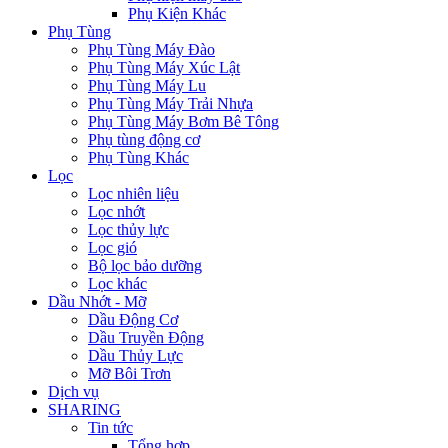
Phụ Kiện Khác
Phụ Tùng
Phụ Tùng Máy Đào
Phụ Tùng Máy Xúc Lật
Phụ Tùng Máy Lu
Phụ Tùng Máy Trải Nhựa
Phụ Tùng Máy Bơm Bê Tông
Phụ tùng động cơ
Phụ Tùng Khác
Lọc
Lọc nhiên liệu
Lọc nhớt
Lọc thủy lực
Lọc gió
Bộ lọc bảo dưỡng
Lọc khác
Dầu Nhớt - Mỡ
Dầu Động Cơ
Dầu Truyền Động
Dầu Thủy Lực
Mỡ Bôi Trơn
Dịch vụ
SHARING
Tin tức
Tổng hợp