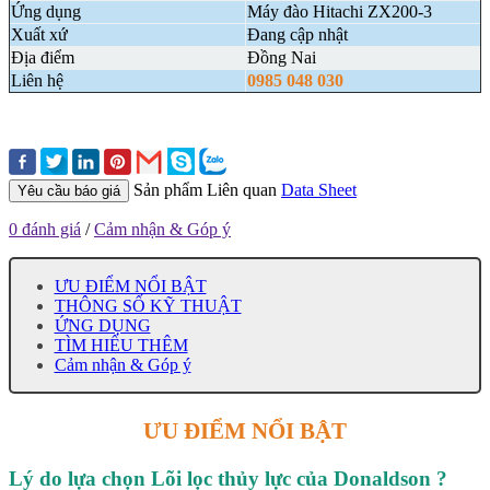
Ứng dụng
Máy đào Hitachi ZX200-3
Xuất xứ
Đang cập nhật
Địa điểm
Đồng Nai
Liên hệ
0985 048 030
Sản phẩm Liên quan
Data Sheet
Yêu cầu báo giá
0 đánh giá
/
Cảm nhận & Góp ý
ƯU ĐIỂM NỔI BẬT
THÔNG SỐ KỸ THUẬT
ỨNG DỤNG
TÌM HIỂU THÊM
Cảm nhận & Góp ý
ƯU ĐIỂM NỔI BẬT
Lý do lựa chọn Lõi lọc thủy lực của Donaldson
?