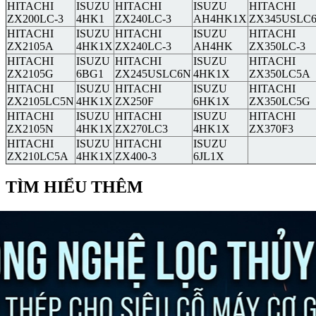
HITACHI
ISUZU
HITACHI
ISUZU
HITACHI
ZX200LC-3
4HK1
ZX240LC-3
AH4HK1X
ZX345USLC
HITACHI
ISUZU
HITACHI
ISUZU
HITACHI
ZX2105A
4HK1X
ZX240LC-3
AH4HK
ZX350LC-3
HITACHI
ISUZU
HITACHI
ISUZU
HITACHI
ZX2105G
6BG1
ZX245USLC6N
4HK1X
ZX350LC5A
HITACHI
ISUZU
HITACHI
ISUZU
HITACHI
ZX2105LC5N
4HK1X
ZX250F
6HK1X
ZX350LC5G
HITACHI
ISUZU
HITACHI
ISUZU
HITACHI
ZX2105N
4HK1X
ZX270LC3
4HK1X
ZX370F3
HITACHI
ISUZU
HITACHI
ISUZU
ZX210LC5A
4HK1X
ZX400-3
6JL1X
TÌM HIỂU THÊM