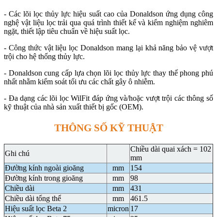
- Các lõi lọc thủy lực hiệu suất cao của Donaldson ứng dụng công
nghệ vật liệu lọc trải qua quá trình thiết kế và kiểm nghiệm nghiêm
ngặt, thiết lập tiêu chuẩn về hiệu suất lọc.
- Công thức vật liệu lọc Donaldson mang lại khả năng bảo vệ vượt
trội cho hệ thống thủy lực.
- Donaldson cung cấp lựa chọn lõi lọc thủy lực thay thế phong phú
nhất nhằm kiểm soát tối ưu các chất gây ô nhiễm.
- Đa dạng các lõi lọc WilFit đáp ứng và/hoặc vượt trội các thông số
kỹ thuật của nhà sản xuất thiết bị gốc (OEM).
THÔNG SỐ KỸ THUẬT
Chiều dài quai xách = 102
Ghi chú
mm
Đường kính ngoài gioăng
mm
154
Đường kính trong gioăng
mm
98
Chiều dài
mm
431
Chiều dài tổng thể
mm
461.5
Hiệu suất lọc Beta 2
micron
17