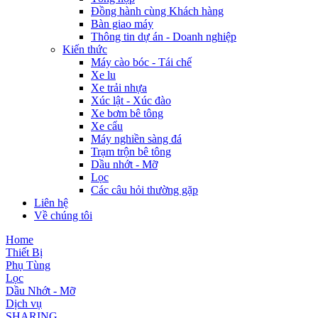
Đồng hành cùng Khách hàng
Bàn giao máy
Thông tin dự án - Doanh nghiệp
Kiến thức
Máy cào bóc - Tái chế
Xe lu
Xe trải nhựa
Xúc lật - Xúc đào
Xe bơm bê tông
Xe cẩu
Máy nghiền sàng đá
Trạm trộn bê tông
Dầu nhớt - Mỡ
Lọc
Các câu hỏi thường gặp
Liên hệ
Về chúng tôi
Home
Thiết Bị
Phụ Tùng
Lọc
Dầu Nhớt - Mỡ
Dịch vụ
SHARING