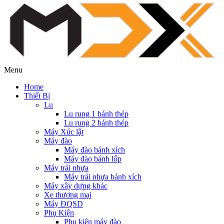
Menu
Home
Thiết Bị
Lu
Lu rung 1 bánh thép
Lu rung 2 bánh thép
Máy Xúc lật
Máy đào
Máy đào bánh xích
Máy đào bánh lốp
Máy trải nhựa
Máy trải nhựa bánh xích
Máy xây dựng khác
Xe thương mại
Máy ĐQSD
Phụ Kiện
Phụ kiện máy đào