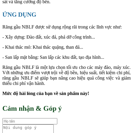
sát và tăng cường độ bền.
ỨNG DỤNG
Răng gầu NBLF được sử dụng rộng rãi trong các lĩnh vực như:
- Xây dựng: Đào đất, xúc đá, phá dỡ công trình...
- Khai thác mỏ: Khai thác quặng, than đá...
- San lấp mặt bằng: San lấp các khu đất, tạo địa hình...
Răng gầu NBLF là một lựa chọn tối ưu cho các máy đào, máy xúc.
Với những ưu điểm vượt trội về độ bền, hiệu suất, tiết kiệm chi phí,
răng gầu NBLF sẽ giúp bạn nâng cao hiệu quả công việc và giảm
thiểu chi phí vận hành.
Mức độ hài lòng của bạn về sản phẩm này!
Cảm nhận & Góp ý