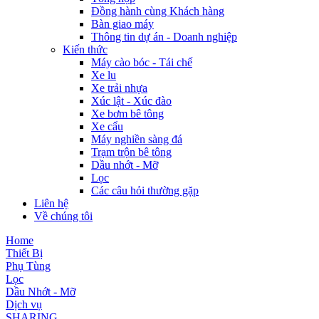
Đồng hành cùng Khách hàng
Bàn giao máy
Thông tin dự án - Doanh nghiệp
Kiến thức
Máy cào bóc - Tái chế
Xe lu
Xe trải nhựa
Xúc lật - Xúc đào
Xe bơm bê tông
Xe cẩu
Máy nghiền sàng đá
Trạm trộn bê tông
Dầu nhớt - Mỡ
Lọc
Các câu hỏi thường gặp
Liên hệ
Về chúng tôi
Home
Thiết Bị
Phụ Tùng
Lọc
Dầu Nhớt - Mỡ
Dịch vụ
SHARING