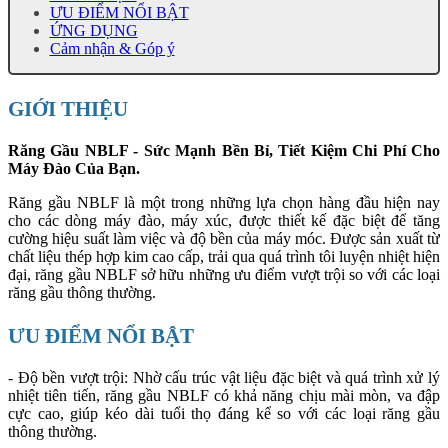
ƯU ĐIỂM NỔI BẬT
ỨNG DỤNG
Cảm nhận & Góp ý
GIỚI THIỆU
Răng Gầu NBLF - Sức Mạnh Bền Bỉ, Tiết Kiệm Chi Phí Cho
Máy Đào Của Bạn.
Răng gầu NBLF là một trong những lựa chọn hàng đầu hiện nay
cho các dòng máy đào, máy xúc, được thiết kế đặc biệt để tăng
cường hiệu suất làm việc và độ bền của máy móc. Được sản xuất từ
chất liệu thép hợp kim cao cấp, trải qua quá trình tôi luyện nhiệt hiện
đại, răng gầu NBLF sở hữu những ưu điểm vượt trội so với các loại
răng gầu thông thường.
ƯU ĐIỂM NỔI BẬT
- Độ bền vượt trội: Nhờ cấu trúc vật liệu đặc biệt và quá trình xử lý
nhiệt tiên tiến, răng gầu NBLF có khả năng chịu mài mòn, va đập
cực cao, giúp kéo dài tuổi thọ đáng kể so với các loại răng gầu
thông thường.