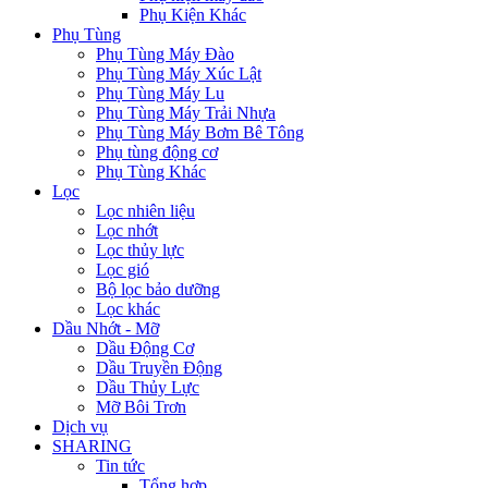
Phụ Kiện Khác
Phụ Tùng
Phụ Tùng Máy Đào
Phụ Tùng Máy Xúc Lật
Phụ Tùng Máy Lu
Phụ Tùng Máy Trải Nhựa
Phụ Tùng Máy Bơm Bê Tông
Phụ tùng động cơ
Phụ Tùng Khác
Lọc
Lọc nhiên liệu
Lọc nhớt
Lọc thủy lực
Lọc gió
Bộ lọc bảo dưỡng
Lọc khác
Dầu Nhớt - Mỡ
Dầu Động Cơ
Dầu Truyền Động
Dầu Thủy Lực
Mỡ Bôi Trơn
Dịch vụ
SHARING
Tin tức
Tổng hợp