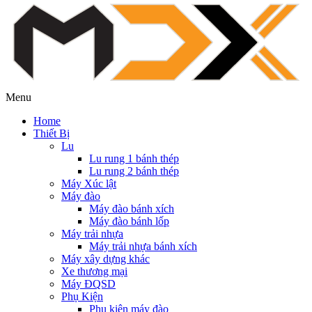
Menu
Home
Thiết Bị
Lu
Lu rung 1 bánh thép
Lu rung 2 bánh thép
Máy Xúc lật
Máy đào
Máy đào bánh xích
Máy đào bánh lốp
Máy trải nhựa
Máy trải nhựa bánh xích
Máy xây dựng khác
Xe thương mại
Máy ĐQSD
Phụ Kiện
Phụ kiện máy đào