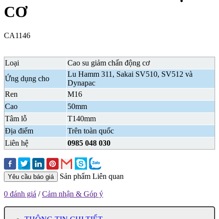
CƠ
CA1146
Loại
Cao su giảm chấn động cơ
Lu Hamm 311, Sakai SV510, SV512 và
Ứng dụng cho
Dynapac
Ren
M16
Cao
50mm
Tâm lỗ
T140mm
Địa điểm
Trên toàn quốc
Liên hệ
0985 048 030
Sản phẩm Liên quan
Yêu cầu báo giá
0 đánh giá
/
Cảm nhận & Góp ý