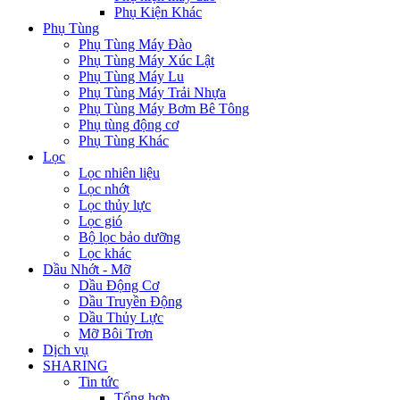
Phụ Kiện Khác
Phụ Tùng
Phụ Tùng Máy Đào
Phụ Tùng Máy Xúc Lật
Phụ Tùng Máy Lu
Phụ Tùng Máy Trải Nhựa
Phụ Tùng Máy Bơm Bê Tông
Phụ tùng động cơ
Phụ Tùng Khác
Lọc
Lọc nhiên liệu
Lọc nhớt
Lọc thủy lực
Lọc gió
Bộ lọc bảo dưỡng
Lọc khác
Dầu Nhớt - Mỡ
Dầu Động Cơ
Dầu Truyền Động
Dầu Thủy Lực
Mỡ Bôi Trơn
Dịch vụ
SHARING
Tin tức
Tổng hợp