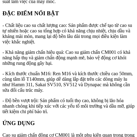
suất làm việc của máy móc.
ĐẶC ĐIỂM NỔI BẬT
- Chất liệu cao su chất lượng cao: Sản phẩm được chế tạo từ cao su
tự nhiên hoặc cao su tổng hợp có khả năng chịu nhiệt, chịu dầu và
kháng mài mòn, mang lại độ bền lâu dài trong mọi điều kiện làm
việc khắc nghiệt.
- Khả năng giảm chấn hiệu quả: Cao su giảm chấn CM001 có khả
năng hấp thụ và giảm chấn động mạnh mẽ, bảo vệ động cơ khỏi
những rung động gây hại.
- Kích thước chuẩn M16: Ren M16 và kích thước chiều cao 50mm,
cùng tâm lỗ T140mm, giúp dễ dàng lắp đặt trên các dòng máy lu
như Hamm 311, Sakai SV510, SV512 và Dynapac mà không cần
sửa đổi cấu trúc máy.
- Độ bền vượt trội: Sản phẩm có tuổi thọ cao, không bị lão hóa
nhanh chóng khi tiếp xúc với các yếu tố môi trường và dầu mỡ, giúp
tiết kiệm chi phí bảo trì.
ỨNG DỤNG
Cao su giảm chấn động cơ CM001 là một phụ kiện quan trọng trong