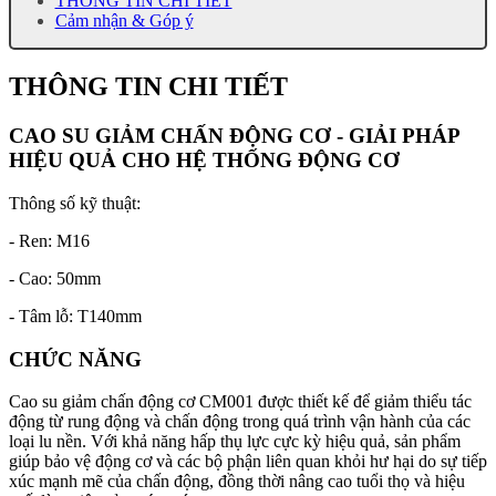
THÔNG TIN CHI TIẾT
Cảm nhận & Góp ý
THÔNG TIN CHI TIẾT
CAO SU GIẢM CHẤN ĐỘNG CƠ - GIẢI PHÁP
HIỆU QUẢ CHO HỆ THỐNG ĐỘNG CƠ
Thông số kỹ thuật:
- Ren: M16
- Cao: 50mm
- Tâm lỗ: T140mm
CHỨC NĂNG
Cao su giảm chấn động cơ CM001 được thiết kế để giảm thiểu tác
động từ rung động và chấn động trong quá trình vận hành của các
loại lu nền. Với khả năng hấp thụ lực cực kỳ hiệu quả, sản phẩm
giúp bảo vệ động cơ và các bộ phận liên quan khỏi hư hại do sự tiếp
xúc mạnh mẽ của chấn động, đồng thời nâng cao tuổi thọ và hiệu