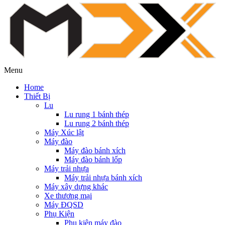
Menu
Home
Thiết Bị
Lu
Lu rung 1 bánh thép
Lu rung 2 bánh thép
Máy Xúc lật
Máy đào
Máy đào bánh xích
Máy đào bánh lốp
Máy trải nhựa
Máy trải nhựa bánh xích
Máy xây dựng khác
Xe thương mại
Máy ĐQSD
Phụ Kiện
Phụ kiện máy đào