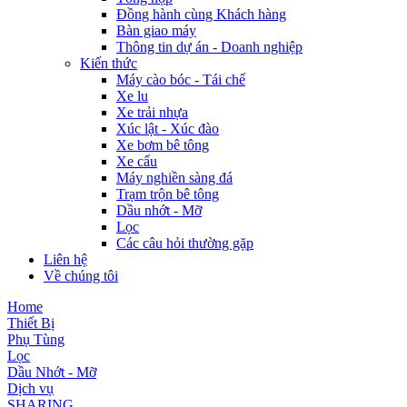
Đồng hành cùng Khách hàng
Bàn giao máy
Thông tin dự án - Doanh nghiệp
Kiến thức
Máy cào bóc - Tái chế
Xe lu
Xe trải nhựa
Xúc lật - Xúc đào
Xe bơm bê tông
Xe cẩu
Máy nghiền sàng đá
Trạm trộn bê tông
Dầu nhớt - Mỡ
Lọc
Các câu hỏi thường gặp
Liên hệ
Về chúng tôi
Home
Thiết Bị
Phụ Tùng
Lọc
Dầu Nhớt - Mỡ
Dịch vụ
SHARING