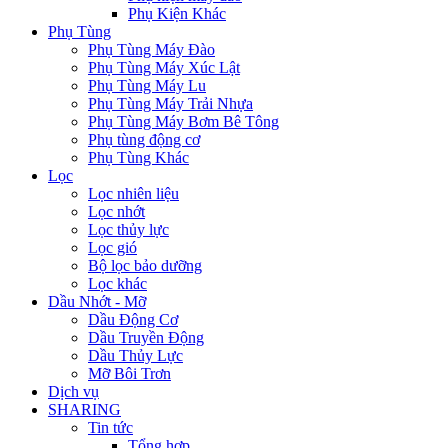
Phụ Kiện Khác
Phụ Tùng
Phụ Tùng Máy Đào
Phụ Tùng Máy Xúc Lật
Phụ Tùng Máy Lu
Phụ Tùng Máy Trải Nhựa
Phụ Tùng Máy Bơm Bê Tông
Phụ tùng động cơ
Phụ Tùng Khác
Lọc
Lọc nhiên liệu
Lọc nhớt
Lọc thủy lực
Lọc gió
Bộ lọc bảo dưỡng
Lọc khác
Dầu Nhớt - Mỡ
Dầu Động Cơ
Dầu Truyền Động
Dầu Thủy Lực
Mỡ Bôi Trơn
Dịch vụ
SHARING
Tin tức
Tổng hợp