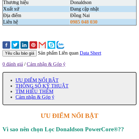
Thương hiệu
Donaldson
Xuất xứ
Đang cập nhật
Địa điểm
Đồng Nai
Liên hệ
0985 048 030
Sản phẩm Liên quan
Data Sheet
Yêu cầu báo giá
0 đánh giá
/
Cảm nhận & Góp ý
ƯU ĐIỂM NỔI BẬT
THÔNG SỐ KỸ THUẬT
TÌM HIỂU THÊM
Cảm nhận & Góp ý
ƯU ĐIỂM NỔI BẬT
Vì sao nên chọn Lọc Donaldson PowerCore®??