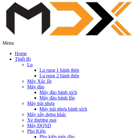
Menu
Home
Thiết Bị
Lu
Lu rung 1 bánh thép
Lu rung 2 bánh thép
Máy Xúc lật
Máy đào
Máy đào bánh xích
Máy đào bánh lốp
Máy trải nhựa
Máy trải nhựa bánh xích
Máy xây dựng khác
Xe thương mại
Máy ĐQSD
Phụ Kiện
Phụ kiện máy đào