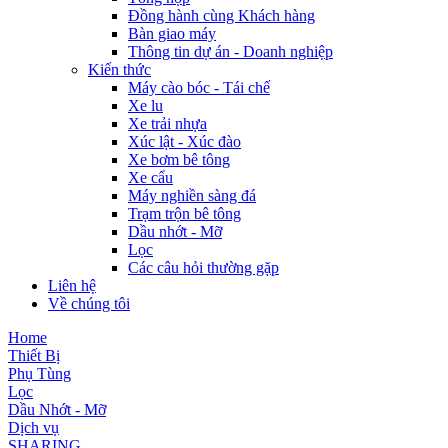
Đồng hành cùng Khách hàng
Bàn giao máy
Thông tin dự án - Doanh nghiệp
Kiến thức
Máy cào bóc - Tái chế
Xe lu
Xe trải nhựa
Xúc lật - Xúc đào
Xe bơm bê tông
Xe cẩu
Máy nghiền sàng đá
Trạm trộn bê tông
Dầu nhớt - Mỡ
Lọc
Các câu hỏi thường gặp
Liên hệ
Về chúng tôi
Home
Thiết Bị
Phụ Tùng
Lọc
Dầu Nhớt - Mỡ
Dịch vụ
SHARING