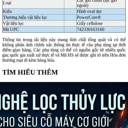
Lọc gió chính (lọc gió
Loại
ngoài)
Kiểu
Hình oval dẹt
Thương hiệu vật liệu lọc
PowerCore®
Vật liệu lọc
Giấy cellulose
Mã UPC
742330163160
Thông tin trong tài liệu này mang tính chất tổng quát và có thể
không phản ánh chính xác thông tin thực tế của phụ tùng tại thời
điểm giao hàng. Các phụ tùng có thể có nguồn gốc từ nhiều quốc
gia; quốc gia xuất xứ thực tế và Mã HS sẽ được ghi rõ trên Hóa đơn
thương mại đi kèm hàng hóa.
TÌM HIỂU THÊM