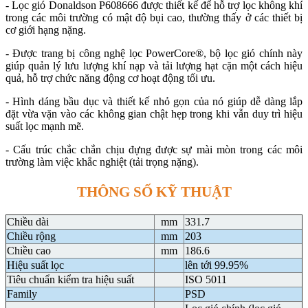
- Lọc gió Donaldson P608666 được thiết kế để hỗ trợ lọc không khí
trong các môi trường có mật độ bụi cao, thường thấy ở các thiết bị
cơ giới hạng nặng.
- Được trang bị công nghệ lọc PowerCore®, bộ lọc gió chính này
giúp quản lý lưu lượng khí nạp và tải lượng hạt cặn một cách hiệu
quả, hỗ trợ chức năng động cơ hoạt động tối ưu.
- Hình dáng bầu dục và thiết kế nhỏ gọn của nó giúp dễ dàng lắp
đặt vừa vặn vào các không gian chật hẹp trong khi vẫn duy trì hiệu
suất lọc mạnh mẽ.
- Cấu trúc chắc chắn chịu đựng được sự mài mòn trong các môi
trường làm việc khắc nghiệt (tải trọng nặng).
THÔNG SỐ KỸ THUẬT
Chiều dài
mm
331.7
Chiều rộng
mm
203
Chiều cao
mm
186.6
Hiệu suất lọc
lên tới 99.95%
Tiêu chuẩn kiểm tra hiệu suất
ISO 5011
Family
PSD