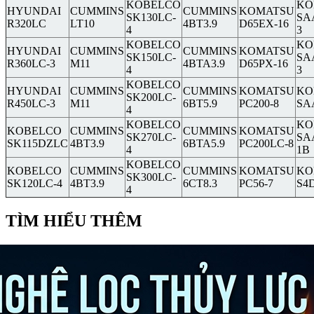
KOBELCO
KO
HYUNDAI
CUMMINS
CUMMINS
KOMATSU
SK130LC-
SA
R320LC
LT10
4BT3.9
D65EX-16
4
3
KOBELCO
KO
HYUNDAI
CUMMINS
CUMMINS
KOMATSU
SK150LC-
SA
R360LC-3
M11
4BTA3.9
D65PX-16
4
3
KOBELCO
HYUNDAI
CUMMINS
CUMMINS
KOMATSU
KO
SK200LC-
R450LC-3
M11
6BT5.9
PC200-8
SA
4
KOBELCO
KO
KOBELCO
CUMMINS
CUMMINS
KOMATSU
SK270LC-
SA
SK115DZLC
4BT3.9
6BTA5.9
PC200LC-8
4
1B
KOBELCO
KOBELCO
CUMMINS
CUMMINS
KOMATSU
KO
SK300LC-
SK120LC-4
4BT3.9
6CT8.3
PC56-7
S4
4
TÌM HIỂU THÊM