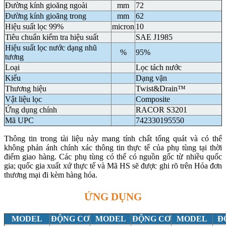
Đường kính gioăng ngoài
mm
72
Đường kính gioăng trong
mm
62
Hiệu suất lọc 99%
micron
10
Tiêu chuẩn kiểm tra hiệu suất
SAE J1985
Hiệu suất lọc nước dạng nhũ
%
95%
tương
Loại
Lọc tách nước
Kiểu
Dạng vặn
Thương hiệu
Twist&Drain™
Vật liệu lọc
Composite
Ứng dụng chính
RACOR S3201
Mã UPC
742330195550
Thông tin trong tài liệu này mang tính chất tổng quát và có thể
không phản ánh chính xác thông tin thực tế của phụ tùng tại thời
điểm giao hàng. Các phụ tùng có thể có nguồn gốc từ nhiều quốc
gia; quốc gia xuất xứ thực tế và Mã HS sẽ được ghi rõ trên Hóa đơn
thương mại đi kèm hàng hóa.
ỨNG DỤNG
MODEL
ĐỘNG CƠ
MODEL
ĐỘNG CƠ
MODEL
Đ