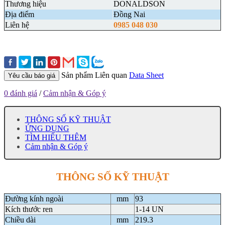
Thương hiệu
DONALDSON
Địa điểm
Đồng Nai
Liên hệ
0985 048 030
Sản phẩm Liên quan
Data Sheet
Yêu cầu báo giá
0 đánh giá
/
Cảm nhận & Góp ý
THÔNG SỐ KỸ THUẬT
ỨNG DỤNG
TÌM HIỂU THÊM
Cảm nhận & Góp ý
THÔNG SỐ KỸ THUẬT
Đường kính ngoài
mm
93
Kích thước ren
1-14 UN
Chiều dài
mm
219.3