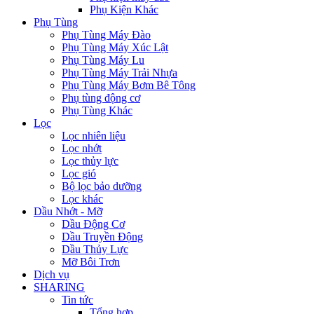
Phụ Kiện Khác
Phụ Tùng
Phụ Tùng Máy Đào
Phụ Tùng Máy Xúc Lật
Phụ Tùng Máy Lu
Phụ Tùng Máy Trải Nhựa
Phụ Tùng Máy Bơm Bê Tông
Phụ tùng động cơ
Phụ Tùng Khác
Lọc
Lọc nhiên liệu
Lọc nhớt
Lọc thủy lực
Lọc gió
Bộ lọc bảo dưỡng
Lọc khác
Dầu Nhớt - Mỡ
Dầu Động Cơ
Dầu Truyền Động
Dầu Thủy Lực
Mỡ Bôi Trơn
Dịch vụ
SHARING
Tin tức
Tổng hợp