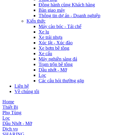
Đồng hành cùng Khách hàng
Bàn giao máy
Thông tin dự án - Doanh nghiệp
Kiến thức
Máy cào bóc - Tái chế
Xe lu
Xe trải nhựa
Xúc lật - Xúc đào
Xe bơm bê tông
Xe cẩu
Máy nghiền sàng đá
Trạm trộn bê tông
Dầu nhớt - Mỡ
Lọc
Các câu hỏi thường gặp
Liên hệ
Về chúng tôi
Home
Thiết Bị
Phụ Tùng
Lọc
Dầu Nhớt - Mỡ
Dịch vụ
SHARING