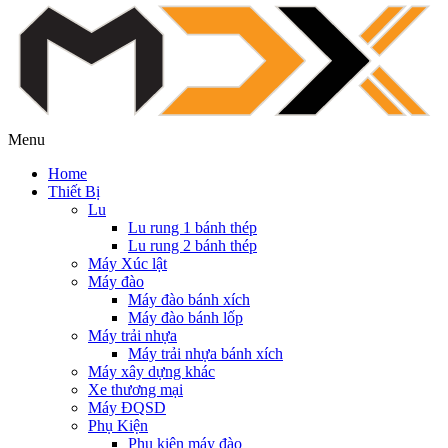
Menu
Home
Thiết Bị
Lu
Lu rung 1 bánh thép
Lu rung 2 bánh thép
Máy Xúc lật
Máy đào
Máy đào bánh xích
Máy đào bánh lốp
Máy trải nhựa
Máy trải nhựa bánh xích
Máy xây dựng khác
Xe thương mại
Máy ĐQSD
Phụ Kiện
Phụ kiện máy đào