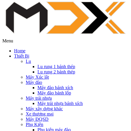
Menu
Home
Thiết Bị
Lu
Lu rung 1 bánh thép
Lu rung 2 bánh thép
Máy Xúc lật
Máy đào
Máy đào bánh xích
Máy đào bánh lốp
Máy trải nhựa
Máy trải nhựa bánh xích
Máy xây dựng khác
Xe thương mại
Máy ĐQSD
Phụ Kiện
Phụ kiện máy đào