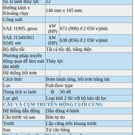
Số xi lanh thủy lực
12
Đường kính x
140 mm x 165 mm
Khoảng chạy
Công suất
kW
SAE J1995, gross
672 (900) ở 2 050 v/phút
(HP)
SAE J1349/ISO
kW
638 (856) ở 2 050 v/phút
9249, net
(HP)
Bộ điều tốc
Tất cả tốc độ, bằng điện
Phương pháp truyền
động quạt để làm mát
Thủy lực
tản nhiệt
Hệ thống bôi trơn
Cách thức
Bơm bánh răng, bôi trơn bằng lực
Lọc
Full-flow type
Dung tích xi lanh
lít
30.48
Lọc gió
Loại khô 2 lõi với bộ báo tắt lọc
CẦU VÀ CỤM TRUYỀN ĐỘNG CUỐI CÙNG
Hệ thống dẫn động
Dẫn động 4 bánh
Cầu trước và sau
Bán tự do
Trước
Lắp cứng trên khung trước
Sau
Tự cân bằng