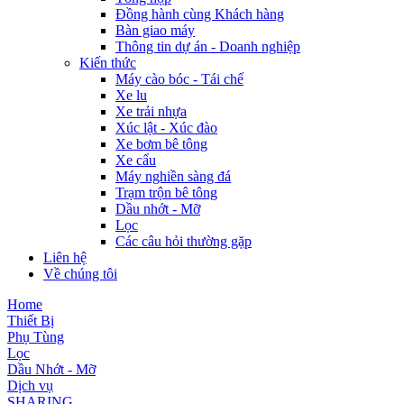
Đồng hành cùng Khách hàng
Bàn giao máy
Thông tin dự án - Doanh nghiệp
Kiến thức
Máy cào bóc - Tái chế
Xe lu
Xe trải nhựa
Xúc lật - Xúc đào
Xe bơm bê tông
Xe cẩu
Máy nghiền sàng đá
Trạm trộn bê tông
Dầu nhớt - Mỡ
Lọc
Các câu hỏi thường gặp
Liên hệ
Về chúng tôi
Home
Thiết Bị
Phụ Tùng
Lọc
Dầu Nhớt - Mỡ
Dịch vụ
SHARING