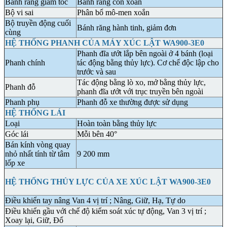
Bánh răng giảm tốc
Bánh răng côn xoắn
Bộ vi sai
Phân bổ mô-men xoắn
Bộ truyền động cuối
Bánh răng hành tinh, giảm đơn
cùng
HỆ THỐNG PHANH CỦA MÁY XÚC LẬT WA900-3E0
Phanh đĩa ướt lắp bên ngoài ở 4 bánh (loại
Phanh chính
tác động bằng thủy lực). Cơ chế độc lập cho
trước và sau
Tác động bằng lò xo, mở bằng thủy lực,
Phanh đỗ
phanh đĩa ướt với trục truyền bên ngoài
Phanh phụ
Phanh đỗ xe thường được sử dụng
HỆ THỐNG LÁI
Loại
Hoàn toàn bằng thủy lực
Góc lái
Mỗi bên 40°
Bán kính vòng quay
nhỏ nhất tính từ tâm
9 200 mm
lốp xe
HỆ THỐNG THỦY LỰC CỦA XE XÚC LẬT WA900-3E0
Điều khiển tay nâng Van 4 vị trí ; Nâng, Giữ, Hạ, Tự do
Điều khiển gầu với chế độ kiểm soát xúc tự động, Van 3 vị trí ;
Xoay lại, Giữ, Đổ