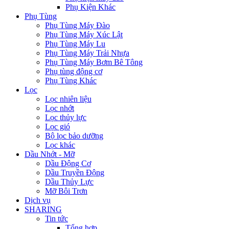
Phụ Kiện Khác
Phụ Tùng
Phụ Tùng Máy Đào
Phụ Tùng Máy Xúc Lật
Phụ Tùng Máy Lu
Phụ Tùng Máy Trải Nhựa
Phụ Tùng Máy Bơm Bê Tông
Phụ tùng động cơ
Phụ Tùng Khác
Lọc
Lọc nhiên liệu
Lọc nhớt
Lọc thủy lực
Lọc gió
Bộ lọc bảo dưỡng
Lọc khác
Dầu Nhớt - Mỡ
Dầu Động Cơ
Dầu Truyền Động
Dầu Thủy Lực
Mỡ Bôi Trơn
Dịch vụ
SHARING
Tin tức
Tổng hợp