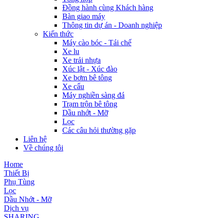
Đồng hành cùng Khách hàng
Bàn giao máy
Thông tin dự án - Doanh nghiệp
Kiến thức
Máy cào bóc - Tái chế
Xe lu
Xe trải nhựa
Xúc lật - Xúc đào
Xe bơm bê tông
Xe cẩu
Máy nghiền sàng đá
Trạm trộn bê tông
Dầu nhớt - Mỡ
Lọc
Các câu hỏi thường gặp
Liên hệ
Về chúng tôi
Home
Thiết Bị
Phụ Tùng
Lọc
Dầu Nhớt - Mỡ
Dịch vụ
SHARING