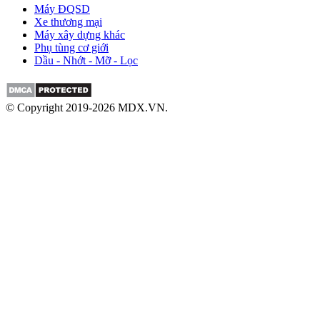
Máy ĐQSD
Xe thương mại
Máy xây dựng khác
Phụ tùng cơ giới
Dầu - Nhớt - Mỡ - Lọc
© Copyright 2019-2026 MDX.VN.