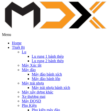
Menu
Home
Thiết Bị
Lu
Lu rung 1 bánh thép
Lu rung 2 bánh thép
Máy Xúc lật
Máy đào
Máy đào bánh xích
Máy đào bánh lốp
Máy trải nhựa
Máy trải nhựa bánh xích
Máy xây dựng khác
Xe thương mại
Máy ĐQSD
Phụ Kiện
Phụ kiện máy đào