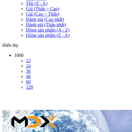
Tên (Z - A)
Giá (Thấp > Cao)
Giá (Cao > Thấp)
Đánh giá (Cao nhất)
Đánh giá (Thấp nhất)
Dòng sản phẩm (A - Z)
Dòng sản phẩm (Z - A)
Hiển thị:
1000
12
24
36
48
60
120