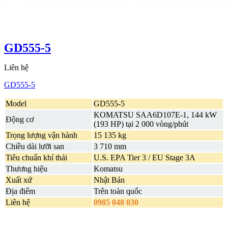
GD555-5
Liên hệ
GD555-5
Model
GD555-5
KOMATSU SAA6D107E-1, 144 kW
Động cơ
(193 HP) tại 2 000 vòng/phút
Trọng lượng vận hành
15 135 kg
Chiều dài lưỡi san
3 710 mm
Tiêu chuẩn khí thải
U.S. EPA Tier 3 / EU Stage 3A
Thương hiệu
Komatsu
Xuất xứ
Nhật Bản
Địa điểm
Trên toàn quốc
Liên hệ
0985 048 030