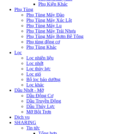
Phụ Kiện Khác
Phụ Tùng
Phụ Tùng Máy Đào
Phụ Tùng Máy Xúc Lật
Phụ Tùng Máy Lu
Phụ Tùng Máy Trải Nhựa
Phụ Tùng Máy Bơm Bê Tông
Phụ tùng động cơ
Phụ Tùng Khác
Lọc
Lọc nhiên liệu
Lọc nhớt
Lọc thủy lực
Lọc gió
Bộ lọc bảo dưỡng
Lọc khác
Dầu Nhớt - Mỡ
Dầu Động Cơ
Dầu Truyền Động
Dầu Thủy Lực
Mỡ Bôi Trơn
Dịch vụ
SHARING
Tin tức
Tổng hợp