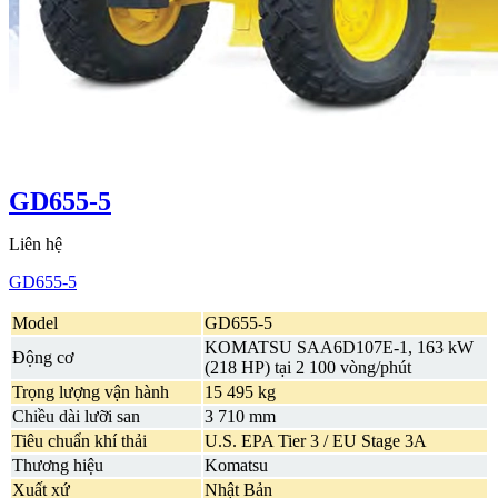
GD655-5
Liên hệ
GD655-5
Model
GD655-5
KOMATSU SAA6D107E-1, 163 kW
Động cơ
(218 HP) tại 2 100 vòng/phút
Trọng lượng vận hành
15 495 kg
Chiều dài lưỡi san
3 710 mm
Tiêu chuẩn khí thải
U.S. EPA Tier 3 / EU Stage 3A
Thương hiệu
Komatsu
Xuất xứ
Nhật Bản