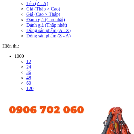
Tên (Z - A)
Giá (Thấp > Cao)
Giá (Cao > Thấp)
Đánh giá (Cao nhất)
Đánh giá (Thấp nhất)
Dòng sản phẩm (A - Z)
Dòng sản phẩm (Z - A)
Hiển thị:
1000
12
24
36
48
60
120