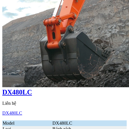
DX480LC
Liên hệ
DX480LC
Model
DX480LC
Loại
Bánh xích