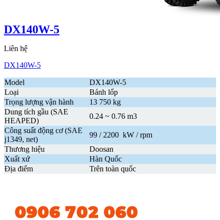
DX140W-5
Liên hệ
DX140W-5
Model
DX140W-5
Loại
Bánh lốp
Trọng lượng vận hành
13 750 kg
Dung tích gầu (SAE
0.24 ~ 0.76 m3
HEAPED)
Công suất động cơ (SAE
99 / 2200 kW / rpm
j1349, net)
Thương hiệu
Doosan
Xuất xứ
Hàn Quốc
Địa điểm
Trên toàn quốc