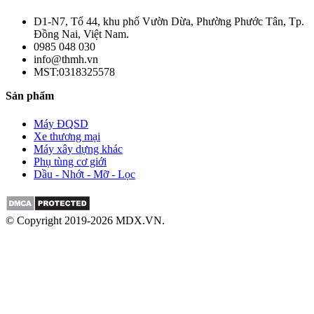
D1-N7, Tổ 44, khu phố Vườn Dừa, Phường Phước Tân, Tp.
Đồng Nai, Việt Nam.
0985 048 030
info@thmh.vn
MST:0318325578
Sản phẩm
Máy ĐQSD
Xe thương mại
Máy xây dựng khác
Phụ tùng cơ giới
Dầu - Nhớt - Mỡ - Lọc
© Copyright 2019-2026 MDX.VN.