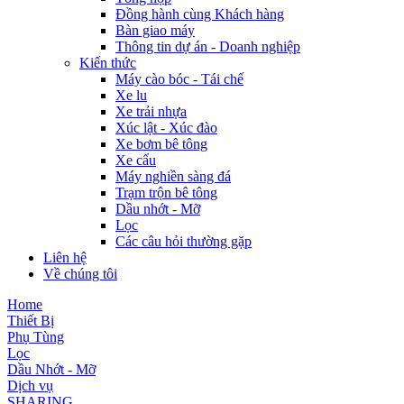
Đồng hành cùng Khách hàng
Bàn giao máy
Thông tin dự án - Doanh nghiệp
Kiến thức
Máy cào bóc - Tái chế
Xe lu
Xe trải nhựa
Xúc lật - Xúc đào
Xe bơm bê tông
Xe cẩu
Máy nghiền sàng đá
Trạm trộn bê tông
Dầu nhớt - Mỡ
Lọc
Các câu hỏi thường gặp
Liên hệ
Về chúng tôi
Home
Thiết Bị
Phụ Tùng
Lọc
Dầu Nhớt - Mỡ
Dịch vụ
SHARING