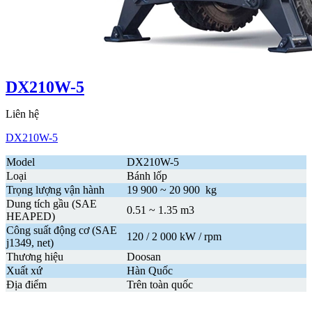
DX210W-5
Liên hệ
DX210W-5
Model
DX210W-5
Loại
Bánh lốp
Trọng lượng vận hành
19 900 ~ 20 900 kg
Dung tích gầu (SAE
0.51 ~ 1.35 m3
HEAPED)
Công suất động cơ (SAE
120 / 2 000 kW / rpm
j1349, net)
Thương hiệu
Doosan
Xuất xứ
Hàn Quốc
Địa điểm
Trên toàn quốc