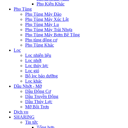
Phụ Kiện Khác
Phụ Tùng
Phụ Tùng Máy Đào
Phụ Tùng Máy Xúc Lật
Phụ Tùng Máy Lu
Phụ Tùng Máy Trải Nhựa
Phụ Tùng Máy Bơm Bê Tông
Phụ tùng động cơ
Phụ Tùng Khác
Lọc
Lọc nhiên liệu
Lọc nhớt
Lọc thủy lực
Lọc gió
Bộ lọc bảo dưỡng
Lọc khác
Dầu Nhớt - Mỡ
Dầu Động Cơ
Dầu Truyền Động
Dầu Thủy Lực
Mỡ Bôi Trơn
Dịch vụ
SHARING
Tin tức
Tổng hợp