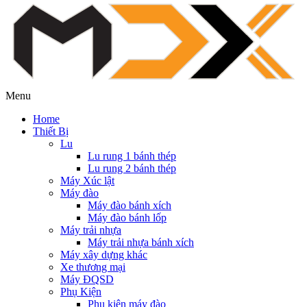
Menu
Home
Thiết Bị
Lu
Lu rung 1 bánh thép
Lu rung 2 bánh thép
Máy Xúc lật
Máy đào
Máy đào bánh xích
Máy đào bánh lốp
Máy trải nhựa
Máy trải nhựa bánh xích
Máy xây dựng khác
Xe thương mại
Máy ĐQSD
Phụ Kiện
Phụ kiện máy đào