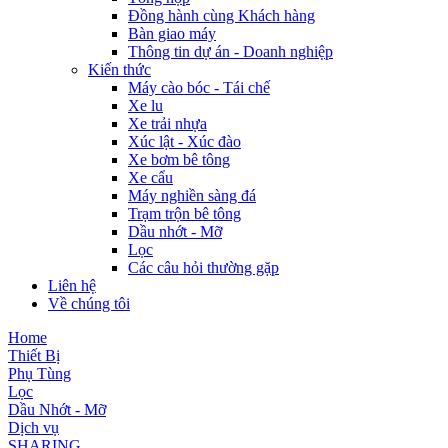
Đồng hành cùng Khách hàng
Bàn giao máy
Thông tin dự án - Doanh nghiệp
Kiến thức
Máy cào bóc - Tái chế
Xe lu
Xe trải nhựa
Xúc lật - Xúc đào
Xe bơm bê tông
Xe cẩu
Máy nghiền sàng đá
Trạm trộn bê tông
Dầu nhớt - Mỡ
Lọc
Các câu hỏi thường gặp
Liên hệ
Về chúng tôi
Home
Thiết Bị
Phụ Tùng
Lọc
Dầu Nhớt - Mỡ
Dịch vụ
SHARING