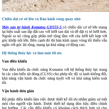
Chiều dài cơ sở lớn và Bán kính vòng quay nhỏ
Máy san tự hành Komatsu GD555-5
có chiều dài cơ sở lớn mang
lại hiệu suất san lấp đất cao với lưỡi san dài và dễ đặt vị trí lưỡi hơn.
Ngoài ra nó cũng góp phần mở rộng tầm với của lưỡi kết hợp với
góc khớp nối lớn. Bên cạnh đó thì bán kính quay vòng tối thiểu vẫn
ngắn với góc lái rộng, mang lại khả năng cơ động cao.
Hệ thống thủy lực và làm mát tối ưu
Van điều khiển
Van điều khiển đa chức năng Komatsu với hệ thống thủy lực trang
bị các cảm biến tải đóng (CLSS) cho phép tốc độ xi lanh không đổi,
khả năng vận hành đa chức năng tuyệt vời và khả năng kiểm soát
tốt.
Vận hành đơn giản
Bộ phận điều khiển làm việc được thiết kế tối ưu nhằm giảm sự mệt
mỏi cho người vận hành. Được thiết kế dạng đòn bẩy, điều chỉnh
hai hướng. Các cần điều khiển có khoảng cách thích hợp và cho