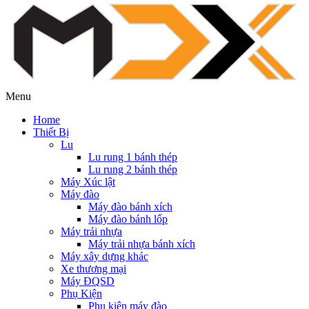
Menu
Home
Thiết Bị
Lu
Lu rung 1 bánh thép
Lu rung 2 bánh thép
Máy Xúc lật
Máy đào
Máy đào bánh xích
Máy đào bánh lốp
Máy trải nhựa
Máy trải nhựa bánh xích
Máy xây dựng khác
Xe thương mại
Máy ĐQSD
Phụ Kiện
Phụ kiện máy đào