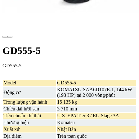
GD555-5
GD555-5
Model
GD555-5
KOMATSU SAA6D107E-1, 144 kW
Động cơ
(193 HP) tại 2 000 vòng/phút
Trọng lượng vận hành
15 135 kg
Chiều dài lưỡi san
3 710 mm
Tiêu chuẩn khí thải
U.S. EPA Tier 3 / EU Stage 3A
Thương hiệu
Komatsu
Xuất xứ
Nhật Bản
Địa điểm
Trên toàn quốc