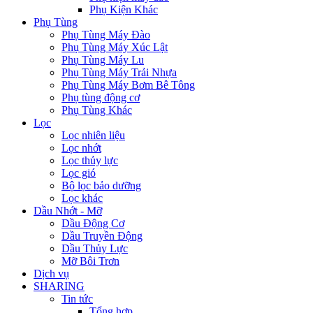
Phụ Kiện Khác
Phụ Tùng
Phụ Tùng Máy Đào
Phụ Tùng Máy Xúc Lật
Phụ Tùng Máy Lu
Phụ Tùng Máy Trải Nhựa
Phụ Tùng Máy Bơm Bê Tông
Phụ tùng động cơ
Phụ Tùng Khác
Lọc
Lọc nhiên liệu
Lọc nhớt
Lọc thủy lực
Lọc gió
Bộ lọc bảo dưỡng
Lọc khác
Dầu Nhớt - Mỡ
Dầu Động Cơ
Dầu Truyền Động
Dầu Thủy Lực
Mỡ Bôi Trơn
Dịch vụ
SHARING
Tin tức
Tổng hợp