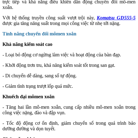
trực tiếp và khả năng điều khiển dẫn động chuyển đổi mô-men
xoắn.
Với hệ thống truyền công suất vượt trội này,
Komatsu GD555-5
được gia tăng năng suất trong mọi công việc từ nhẹ tới nặng.
Tính năng chuyển đổi mômen xoắn
Khả năng kiểm soát cao
- Loại bỏ động cơ ngừng làm việc và hoạt động của bàn đạp.
- Khởi động trơn tru, khả năng kiểm soát tốt trong san gạt.
- Di chuyển dễ dàng, sang số tự động.
- Giảm tình trạng trượt lốp quá mức.
Khuếch đại mômen xoắn
- Tăng hai lần mô-men xoắn, cung cấp nhiều mô-men xoắn trong
công việc nặng, đào và đập vụn.
- Tốc độ động cơ ổn định, giảm chuyển số trong quá trình bảo
dưỡng đường và dọn tuyết.