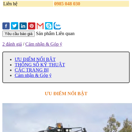
Liên hệ
0985 048 030
Sản phẩm Liên quan
Yêu cầu báo giá
2 đánh giá
/
Cảm nhận & Góp ý
ƯU ĐIỂM NỔI BẬT
THÔNG SỐ KỸ THUẬT
CÁC TRANG BỊ
Cảm nhận & Góp ý
ƯU ĐIỂM NỔI BẬT